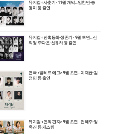
뮤지컬 <사춘기> 11월 개막…임찬민·송
영미 등 출연
뮤지컬 <잔혹동화 생존기> 9월 초연…신
의정·주다온·선유하 등 출연
연극 <알테르 에고> 9월 초연…이재균·김
정민 등 출연
뮤지컬 <연의 편지> 9월 초연…전혜주·정
욱진 등 캐스팅