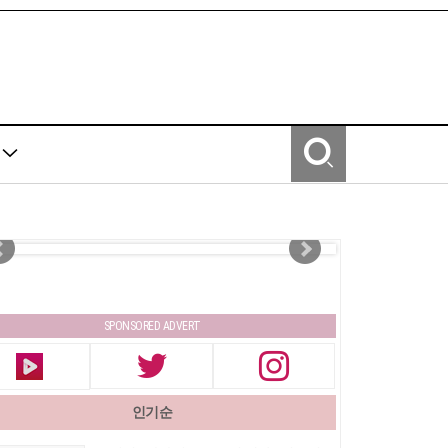
Y
SPONSORED ADVERT
인기순