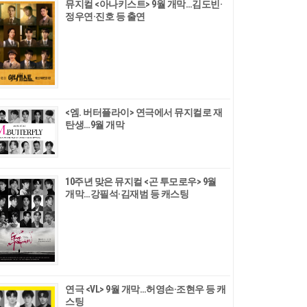
뮤지컬 <아나키스트> 9월 개막…김도빈·
정우연·진호 등 출연
<엠. 버터플라이> 연극에서 뮤지컬로 재
탄생…9월 개막
10주년 맞은 뮤지컬 <곤 투모로우> 9월
개막…강필석·김재범 등 캐스팅
연극 <VL> 9월 개막…허영손·조현우 등 캐
스팅