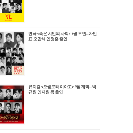
연극 <죽은 시인의 사회> 7월 초연…차인
표·오만석·연정훈 출연
뮤지컬 <오셀로와 이아고> 9월 개막…박
규원·양지원 등 출연