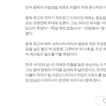
먼저 동독의 비밀경찰 게르트 비즐러 역에 윤나무와 이
동독 최고의 극작가 게오르그 드라이만 역에는 정승길과
조는 오랜만에 무대에 오른다. 그는 2021년 뮤지컬 <
당신이 죽였다> <멱살 한번 잡힙시다> <모범형사> 
왔다.
동독 최고의 배우 크리스타-마리아 질란트 역은 우정원
감을 남긴 햄프 역 김정호, 그루비츠 역 이호철, 우도
며 캐스팅의 밀도를 더할 예정이다.
연극 <타인의 삶>의 각색과 연출을 맡은 손상규는 이
그는 원작 영화의 미덕을 섬세하게 살리면서도, 연극
더불어 작곡가 및 사운드디자이너 카입이 사운드를 맡았고
장 김남선 디자이너가 초연에 이어 다시 함께 한다.