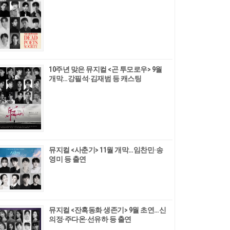
10주년 맞은 뮤지컬 <곤 투모로우> 9월
개막…강필석·김재범 등 캐스팅
뮤지컬 <사춘기> 11월 개막…임찬민·송
영미 등 출연
뮤지컬 <잔혹동화 생존기> 9월 초연…신
의정·주다온·선유하 등 출연