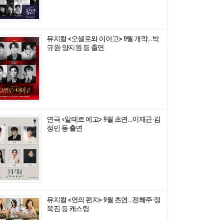
뮤지컬 <오셀로와 이아고> 9월 개막…박
규원·양지원 등 출연
연극 <알테르 에고> 9월 초연…이재균·김
정민 등 출연
뮤지컬 <연의 편지> 9월 초연…전혜주·정
욱진 등 캐스팅