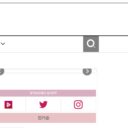
Y
SPONSORED ADVERT
인기순