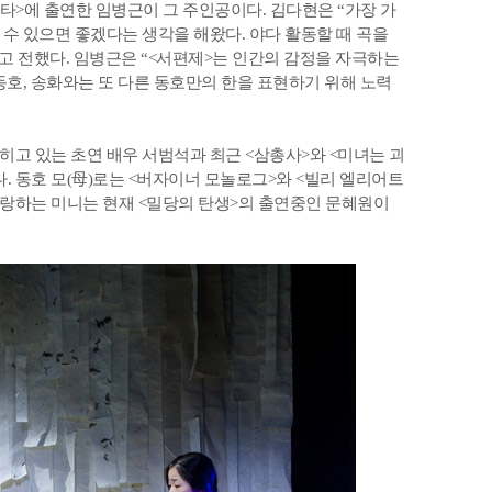
비타>에 출연한 임병근이 그 주인공이다. 김다현은 “가장 가
수 있으면 좋겠다는 생각을 해왔다. 야다 활동할 때 곡을
고 전했다. 임병근은 “<서편제>는 인간의 감정을 자극하는
동호, 송화와는 또 다른 동호만의 한을 표현하기 위해 노력
넓히고 있는 초연 배우 서범석과 최근 <삼총사>와 <미녀는 괴
. 동호 모(母)로는 <버자이너 모놀로그>와 <빌리 엘리어트
사랑하는 미니는 현재 <밀당의 탄생>의 출연중인 문혜원이