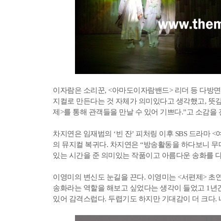
이자람은 소리꾼, <아마도이자람밴드> 리더 등 다방면을
지컬로 만든다는 것 자체가 의미있다고 생각했고, 뜻깊
제>를 통해 관객들을 만날 수 있어 기쁘다.”고 소감을 
차지연은 임재범의 ‘빈 잔’ 피처링 이후 SBS 드라마 
의 뮤지컬 복귀다. 차지연은 “방송활동을 하다보니 무
있는 시간을 준 의미있는 작품이고 아름다운 송화를 다
이영미의 변신도 눈길을 끈다. 이영미는 <서편제> 초연
송화라는 역할을 해보고 싶었다는 생각이 들었고 1년간
있어 감격스럽다. 두렵기도 하지만 기대감이 더 크다.