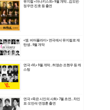
뮤지컬 <아나키스트> 9월 개막…김도빈·
정우연·진호 등 출연
<엠. 버터플라이> 연극에서 뮤지컬로 재
탄생…9월 개막
연극 <VL> 9월 개막…허영손·조현우 등 캐
스팅
연극 <죽은 시인의 사회> 7월 초연…차인
표·오만석·연정훈 출연