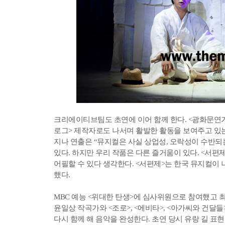
크리에이티브팀도 초연에 이어 함께 한다. <광화문연가>
로그> 제작자로도 나서며 활발한 활동을 보여주고 있는
지나 연출은 “뮤지컬은 사실 상업성, 오락성이 수반되
있다. 하지만 우리 작품은 다른 즐거움이 있다. <서편
어필할 수 있다 생각한다. <서편제>는 한국 뮤지컬이
했다.
MBC 예능 <위대한 탄생>에 심사위원으로 참여했고 최근
윤일상 작곡가와 <조로>, <에비타>, <아가씨와 건달
다시 함께 해 음악을 완성한다. 초연 당시 유랑 길 