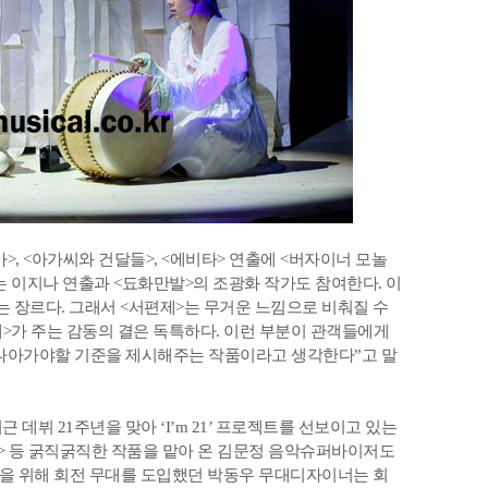
, <아가씨와 건달들>, <에비타> 연출에 <버자이너 모놀
 이지나 연출과 <됴화만발>의 조광화 작가도 참여한다. 이
는 장르다. 그래서 <서편제>는 무거운 느낌으로 비춰질 수
제>가 주는 감동의 결은 독특하다. 이런 부분이 관객들에게
 나아가야할 기준을 제시해주는 작품이라고 생각한다”고 말
 데뷔 21주년을 맞아 ‘I’m 21’ 프로젝트를 선보이고 있는
들> 등 굵직굵직한 작품을 맡아 온 김문정 음악슈퍼바이저도
표현을 위해 회전 무대를 도입했던 박동우 무대디자이너는 회