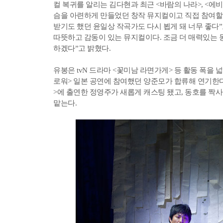
컬 복귀를 알리는 김다현과 최근 <바람의 나라>, <에
슴을 아련하게 만들었던 창작 뮤지컬이고 직접 참여할 
받기도 했던 윤일상 작곡가도 다시 뵙게 돼 너무 좋다”
따뜻하고 감동이 있는 뮤지컬이다. 조금 더 매력있는 
하겠다”고 밝혔다.
유봉은 tvN 드라마 <꽃미남 라면가게> 등 활동 폭을 
로워> 일본 공연에 참여했던 양준모가 합류해 연기한다
>에 출연한 정영주가 새롭게 캐스팅 됐고, 동호를 짝
맡는다.