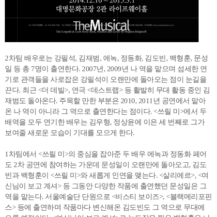
2차팀 배우로는 강필석, 김재범, 에녹, 정동화, 김도빈, 백형훈, 문성
일 등 총 7명이 출연한다. 2007년, 2009년 나 역을 맡으며 섬세한 연
기로 관객들을 사로잡은 강필석이 오랜만에 돌아오는 점이 눈길을
끈다. 최근 <더 데빌>, 연극 <데스트랩> 등 활발히 무대 활동 중인 김
재범도 돌아온다. 주목할 만한 부분은 2010, 2011년 공연에서 맡아
온 나 역이 아니라 그 역으로 출연한다는 점이다. <쓰릴 미>에서 두
배역을 모두 연기한 배우는 김우형, 정상윤에 이은 세 번째로 그가
보여줄 새로운 모습이 기대를 모으게 한다.
1차팀에서 <쓰릴 미>의 중심을 잡아준 두 배우 에녹과 정동화 페어
도 2차 공연에 참여하는 가운데 문성일이 오랜만에 돌아오고, 김도
빈과 백형훈이 <쓰릴 미>와 새롭게 인연을 맺는다. <살리에르>, <여
신님이 보고 계셔> 등 그동안 다양한 작품에 출연했던 문성일은 그
역을 맡는다. 서울예술단 단원으로 <비스티 보이즈>, <블랙메리포핀
스> 등에 출연하며 작품마다 변신해온 김도빈도 그 역으로 무대에