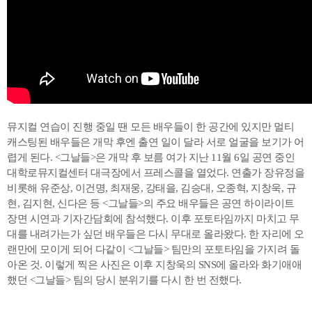
뮤지컬 연습이 진행 중일 땐 모든 배우들이 한 공간에 있지만 멀티
캐스팅된 배우들은 개막 후엔 출연 일이 달라 서로 얼굴을 보기가 어
렵게 된다. <그날들>은 개막 후 보름 여가 지난 11월 6일 공연 중인
대학로뮤지컬센터 대극장에서 프레스콜을 열었다. 연출가 장유정을
비롯해 유준상, 이건명, 최재웅, 강태을, 김승대, 오종혁, 지창욱, 규
현, 김지현, 신다은 등 <그날들>의 주요 배우들은 공연 하이라이트
장면 시연과 기자간담회에 참석했다. 이후 포토타임까지 마치고 무
대를 내려가는가 싶던 배우들은 다시 무대로 올라왔다. 한 자리에 오
랜만에 모이게 되어 다같이 <그날들> 팀만의 포토타임을 가지려 돌
아온 것. 이렇게 찍은 사진은 이후 지창욱의 SNS에 올라와 화기애애
했던 <그날들> 팀의 당시 분위기를 다시 한 번 전했다.