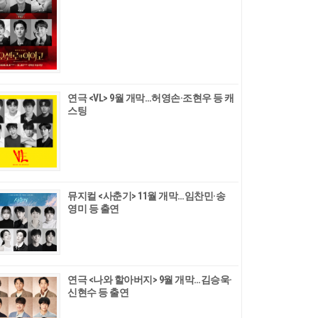
연극 <VL> 9월 개막…허영손·조현우 등 캐
스팅
뮤지컬 <사춘기> 11월 개막…임찬민·송
영미 등 출연
연극 <나와 할아버지> 9월 개막…김승욱·
신현수 등 출연