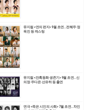
뮤지컬 <연의 편지> 9월 초연…전혜주·정
욱진 등 캐스팅
뮤지컬 <잔혹동화 생존기> 9월 초연…신
의정·주다온·선유하 등 출연
연극 <죽은 시인의 사회> 7월 초연…차인