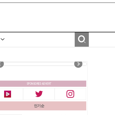
Y
SPONSORED ADVERT
인기순