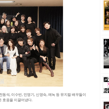
석, 이수빈, 민영기, 신영숙, 에녹 등 뮤지컬 배우들이
은 호응을 이끌어냈다.