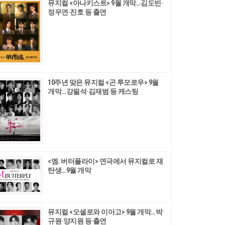
뮤지컬 <아나키스트> 9월 개막…김도빈·
정우연·진호 등 출연
10주년 맞은 뮤지컬 <곤 투모로우> 9월
개막…강필석·김재범 등 캐스팅
<엠. 버터플라이> 연극에서 뮤지컬로 재
탄생…9월 개막
뮤지컬 <오셀로와 이아고> 9월 개막…박
규원·양지원 등 출연