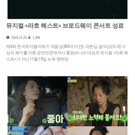
뮤지컬 <라흐 헤스트> 브로드웨이 콘서트 성료
2024-11-29
1,308
제8회 한국뮤지컬어워즈 작품상(400석 미만), 극본상, 음악상(작곡) 수
상의 쾌거를 이룬 공연전문제작사 홍컴퍼니의 대표작 뮤지컬 <라흐 헤
스트>가 지난 11월 19일 뉴욕 맨하탄 ..