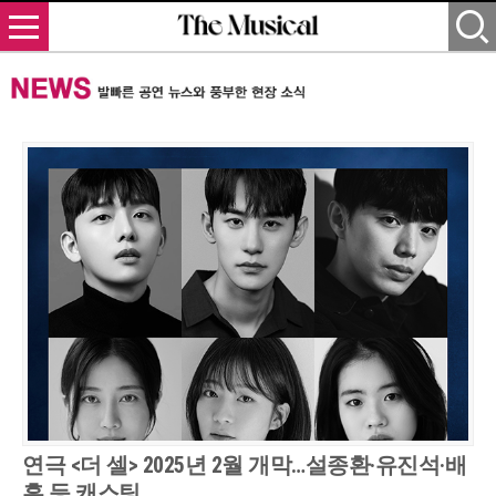
연극 <더 셀> 2025년 2월 개막…설종환·유진석·배
훈 등 캐스팅