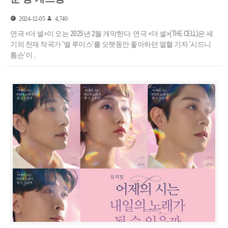
2024-12-05
4,740
연극 <더 셀>이 오는 2025년 2월 개막한다. 연극 <더 셀>(THE CELL)은 세
기의 천재 작곡가 ‘엘 루이스’를 오랫동안 좋아하던 열혈 기자 ‘시드니
톰슨’이 ..