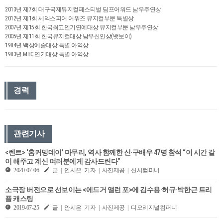
2013년 제7회 대구국제뮤지컬페스티벌 딤프어워드 남우주연상
2012년 제1회 세익스피어 어워즈 뮤지컬부문 특별상
2007년 제15회 한국최고인기연예대상 뮤지컬부문 남우주연상
2005년 제11회 한국뮤지컬대상 남우신인상(뱃보이)
1984년 백상예술대상 특별 아역상
1983년 MBC 연기대상 특별 아역상
경력
관련기사
<렌트> ‘홈커밍데이’ 마무리, 역사 함께한 신·구배우 47명 참석 “이 시간 같
이 해주고 계신 여러분에게 감사드린다”
2020-07-06
글 | 안시은 기자 | 사진제공 | 신시컴퍼니
소극장 버전으로 선보이는 <에드거 앨런 포>에 김수용·허규·박한근 트리
플 캐스팅
2019-07-25
글 | 안시은 기자 | 사진제공 | 디오리지널컴퍼니