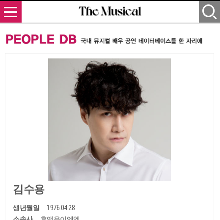
김수용
생년월일
1976.04.28
소속사
후앤유이엔엠