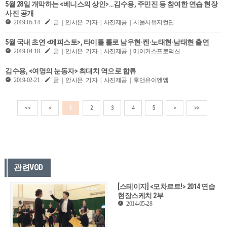
5월 28일 개막하는 <베니스의 상인>…김수용, 주민진 등 참여한 연습 현장
사진 공개
2019-05-14
글 | 안시은 기자 | 사진제공 | 서울시뮤지컬단
5월 국내 초연 <메피스토>, 타이틀 롤로 남우현·켄·노태현·남태현 출연
2019-04-18
글 | 안시은 기자 | 사진제공 | 메이커스프로덕션
김수용, <여명의 눈동자> 최대치 역으로 합류
2019-02-21
글 | 안시은 기자 | 사진제공 | 후앤유이엔엠
<<
<
1
2
3
4
5
>
>>
관련VOD
[스테이지] <모차르트!> 2014 연습
현장스케치 2부
2014-05-28