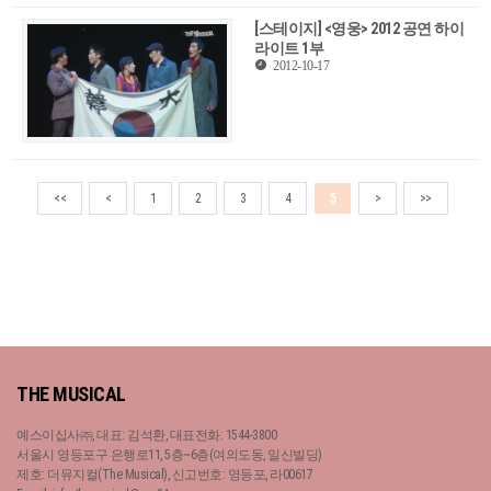
[스테이지] <영웅> 2012 공연 하이
라이트 1부
2012-10-17
<<
<
1
2
3
4
5
>
>>
THE MUSICAL
예스이십사㈜, 대표: 김석환, 대표전화: 1544-3800
서울시 영등포구 은행로11, 5층~6층(여의도동, 일신빌딩)
제호: 더뮤지컬(The Musical), 신고번호: 영등포, 라00617