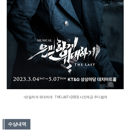
<은밀하게 위대하게 : THE LAST>(2023) 사진제공 주다컬쳐
수상내역