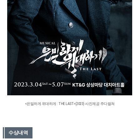
<은밀하게 위대하게 : THE LAST>(2023) 사진제공 주다컬쳐
수상내역