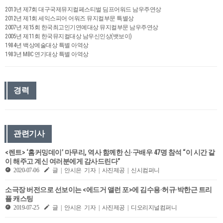
2013년 제7회 대구국제뮤지컬페스티벌 딤프어워드 남우주연상
2012년 제1회 세익스피어 어워즈 뮤지컬부문 특별상
2007년 제15회 한국최고인기연예대상 뮤지컬부문 남우주연상
2005년 제11회 한국뮤지컬대상 남우신인상(뱃보이)
1984년 백상예술대상 특별 아역상
1983년 MBC 연기대상 특별 아역상
경력
관련기사
<렌트> ‘홈커밍데이’ 마무리, 역사 함께한 신·구배우 47명 참석 “이 시간 같
이 해주고 계신 여러분에게 감사드린다”
2020-07-06
글 | 안시은 기자 | 사진제공 | 신시컴퍼니
소극장 버전으로 선보이는 <에드거 앨런 포>에 김수용·허규·박한근 트리
플 캐스팅
2019-07-25
글 | 안시은 기자 | 사진제공 | 디오리지널컴퍼니