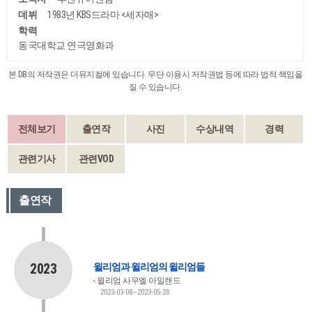
데뷔
1983년 KBS드라마 <세자매>
학력
동국대학교 연극영화과
본 DB의 저작권은 더뮤지컬에 있습니다. 무단 이용시 저작권법 등에 따라 법적 책임을
질 수 있습니다.
전체보기
출연작
사진
수상내역
경력
관련기사
관련VOD
출연작
2023
윌리엄과 윌리엄의 윌리엄들
윌리엄 사무엘 아일랜드
2023-03-08~2023-05-28