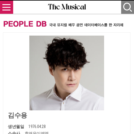
김수용
생년월일
1976.04.28
소속사
후앤유이엔엠