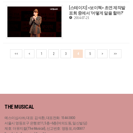
[스테이지] <보이첵> 초연 제작발
표회 중에서 '어떻게 말을 할까?'
2014-07-21
<<
<
1
2
3
4
5
>
>>
THE MUSICAL
예스이십사㈜, 대표: 김석환, 대표전화: 1544-3800
서울시 영등포구 은행로11, 5층~6층(여의도동, 일신빌딩)
제호: 더뮤지컬(The Musical), 신고번호: 영등포, 라00617