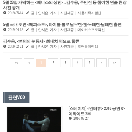
5월 28일 개막하는 <베니스의 상인>…김수용, 주민진 등 참여한 연습 현장
사진 공개
2019-05-14
글 | 안시은 기자 | 사진제공 | 서울시뮤지컬단
5월 국내 초연 <메피스토>, 타이틀 롤로 남우현·켄·노태현·남태현 출연
2019-04-18
글 | 안시은 기자 | 사진제공 | 메이커스프로덕션
김수용, <여명의 눈동자> 최대치 역으로 합류
2019-02-21
글 | 안시은 기자 | 사진제공 | 후앤유이엔엠
<<
<
1
2
3
4
5
>
>>
관련VOD
[스테이지] <인터뷰> 2016 공연 하
이라이트 2부
2016-09-27