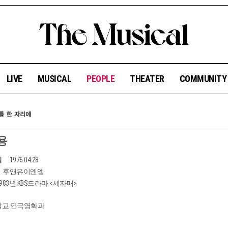
LIVE
MUSICAL
PEOPLE
THEATER
COMMUNIT
용
일
1976.04.28
후앤유이엔엠
1983년 KBS드라마 <세자매>
교 연극영화과