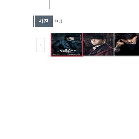
사진
33 장