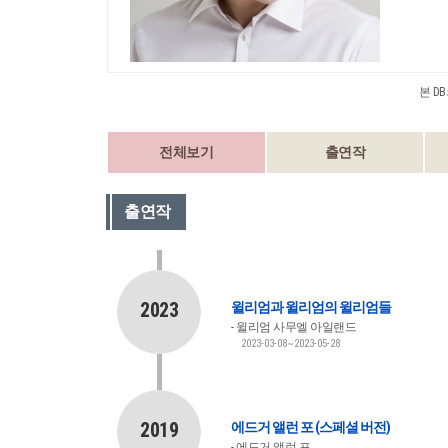
본 D
전체보기
출연작
출연작
2023
윌리엄과 윌리엄의 윌리엄들
윌리엄 사무엘 아일랜드
2023-03-08~2023-05-28
2019
에드거 앨런 포 (스페셜 버전)
에드거 앨런 포