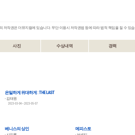
B의 저작권은 더뮤지컬에 있습니다. 무단 이용시 저작권법 등에 따라 법적 책임을 질 수 있습
사진
수상내역
경력
은밀하게 위대하게 : THE LAST
김태원
2023-03-04~2023-05-07
베니스의 상인
메피스토
샤일록
보세티