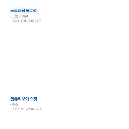
노트르담 드 파리
그랭구아르
2009-08-01~2009-08-27
컨츄리보이 스캣
준호
2007-03-13~2007-05-05