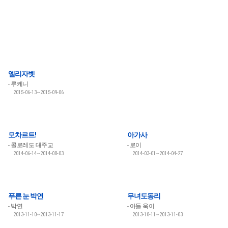
엘리자벳
루케니
2015-06-13~2015-09-06
모차르트!
아가사
콜로레도 대주교
로이
2014-06-14~2014-08-03
2014-03-01~2014-04-27
푸른 눈 박연
무녀도동리
박연
아들 욱이
2013-11-10~2013-11-17
2013-10-11~2013-11-03