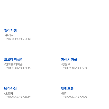
엘리자벳
루케니
2012-02-09~2012-05-13
코요테 어글리
환상의 커플
앤드류 제퍼슨
장철수
2011-07-08~2011-08-15
2011-05-10~2011-07-30
남한산성
웨잇포유
오달제
빌리
2010-09-30~2010-10-17
2010-05-06~2010-06-30