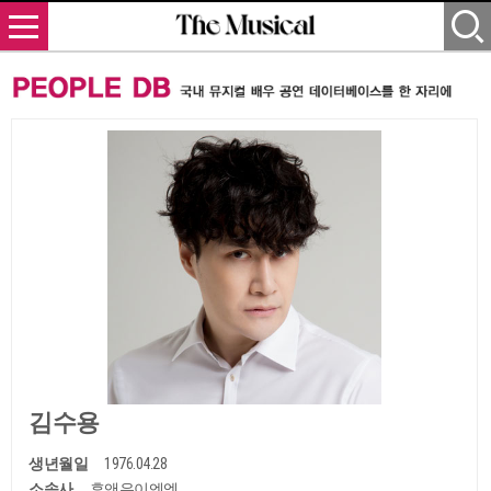
김수용
생년월일
1976.04.28
소속사
후앤유이엔엠