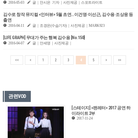
2016-05-03
글 | 안시은 기자 | 사진제공 | 스포트라이트
김수로 창작 뮤지컬 <인터뷰> 5월 초연…이건명·이선근, 김수용·조상웅 등
출연
2016-04-11
글 | 조경은(수습기자) | 사진제공 | MARK923
[LIFE GRAPH] 무대가 주는 행복 김수용 [No.150]
2016-04-07
글 | 안세영 | 사진제공 |
<<
<
1
2
3
4
5
>
>>
관련VOD
[스테이지] <팬레터> 2017 공연 하
이라이트 2부
2017-11-24