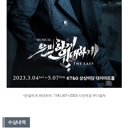
<은밀하게 위대하게 : THE LAST>(2023) 사진제공 주다컬쳐
수상내역