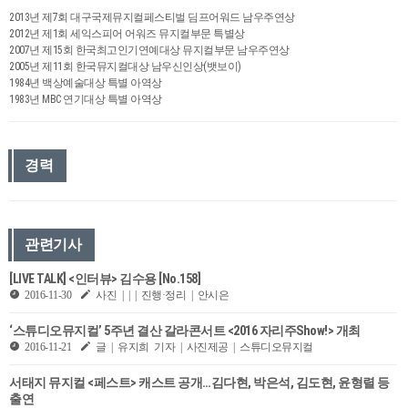
2013년 제7회 대구국제뮤지컬페스티벌 딤프어워드 남우주연상
2012년 제1회 세익스피어 어워즈 뮤지컬부문 특별상
2007년 제15회 한국최고인기연예대상 뮤지컬부문 남우주연상
2005년 제11회 한국뮤지컬대상 남우신인상(뱃보이)
1984년 백상예술대상 특별 아역상
1983년 MBC 연기대상 특별 아역상
경력
관련기사
[LIVE TALK] <인터뷰> 김수용 [No.158]
2016-11-30
사진 | | | 진행·정리 | 안시은
‘스튜디오뮤지컬’ 5주년 결산 갈라콘서트 <2016 자리주Show!> 개최
2016-11-21
글 | 유지희 기자 | 사진제공 | 스튜디오뮤지컬
서태지 뮤지컬 <페스트> 캐스트 공개…김다현, 박은석, 김도현, 윤형렬 등
출연