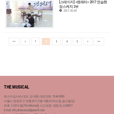
[스테이지] <팬레터> 2017 연습현
장스케치 2부
2017-10-30
<<
<
1
2
3
4
5
>
>>
THE MUSICAL
예스이십사㈜, 대표: 김석환, 대표전화: 1544-3800
서울시 영등포구 은행로11, 5층~6층(여의도동, 일신빌딩)
제호: 더뮤지컬(The Musical), 신고번호: 영등포, 라00617
E-mail: info_themusical@yes24.com