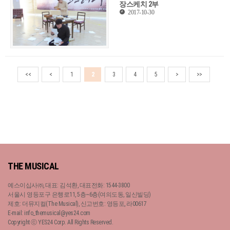
장스케치 2부
2017-10-30
<<
<
1
2
3
4
5
>
>>
THE MUSICAL
예스이십사㈜, 대표: 김석환, 대표전화: 1544-3800
서울시 영등포구 은행로11, 5층~6층(여의도동, 일신빌딩)
제호: 더뮤지컬(The Musical), 신고번호: 영등포, 라00617
E-mail: info_themusical@yes24.com
Copyright ⓒ YES24 Corp. All Rights Reserved.