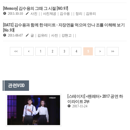
[Memory] 김수용의 그때 그 시절 [NO.97]
2011-10-10
사진 | | 사진제공 | 김수용 | | 정리 | 김유리
[DATE] 김수용과 함께 한 데이트 - 자장면을 먹으며 안나 조를 이해해 보기
[No.93]
2011-06-07
글 | 김유리 | 사진 | 강현고 | |
<<
<
1
2
3
4
5
>
>>
관련VOD
[스테이지] <팬레터> 2017 공연 하
이라이트 2부
2017-11-24