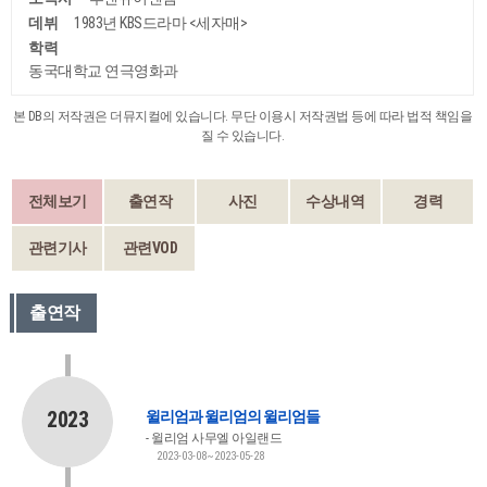
데뷔
1983년 KBS드라마 <세자매>
학력
동국대학교 연극영화과
본 DB의 저작권은 더뮤지컬에 있습니다. 무단 이용시 저작권법 등에 따라 법적 책임을
질 수 있습니다.
전체보기
출연작
사진
수상내역
경력
관련기사
관련VOD
출연작
2023
윌리엄과 윌리엄의 윌리엄들
윌리엄 사무엘 아일랜드
2023-03-08~2023-05-28