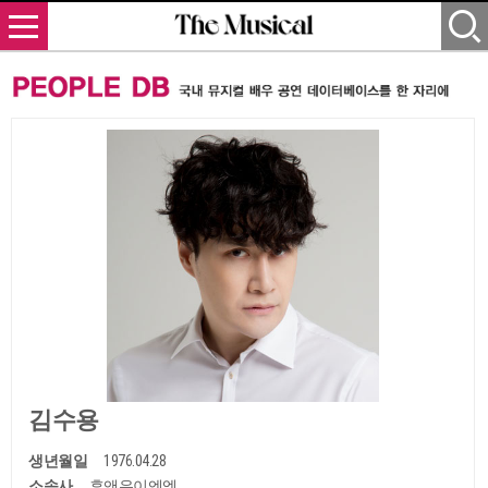
김수용
생년월일
1976.04.28
소속사
후앤유이엔엠