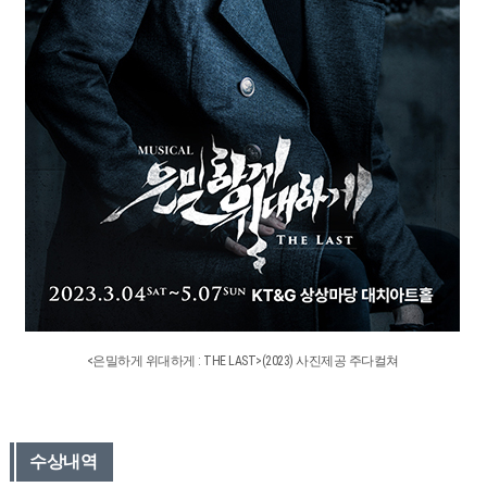
<은밀하게 위대하게 : THE LAST>(2023) 사진제공 주다컬쳐
수상내역