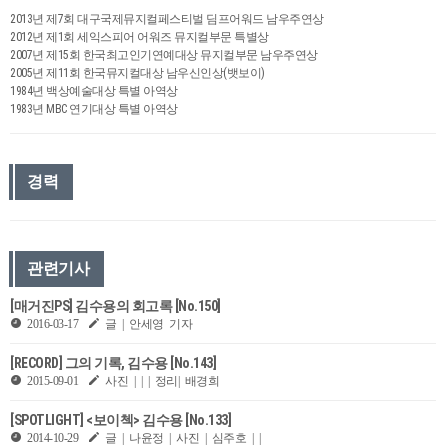
2013년 제7회 대구국제뮤지컬페스티벌 딤프어워드 남우주연상
2012년 제1회 세익스피어 어워즈 뮤지컬부문 특별상
2007년 제15회 한국최고인기연예대상 뮤지컬부문 남우주연상
2005년 제11회 한국뮤지컬대상 남우신인상(뱃보이)
1984년 백상예술대상 특별 아역상
1983년 MBC 연기대상 특별 아역상
경력
관련기사
[매거진PS] 김수용의 회고록 [No.150]
2016-03-17
글 | 안세영 기자
[​RECORD] 그의 기록, 김수용 [No.143]
2015-09-01
사진 | | | 정리| 배경희
[SPOTLIGHT] <보이첵> 김수용 [No.133]
2014-10-29
글 | 나윤정 | 사진 | 심주호 | |