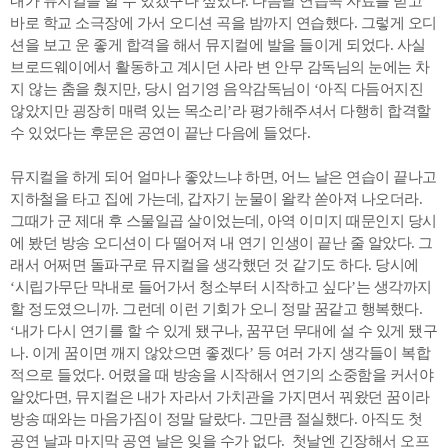
내가 뮤지컬을 할 수 있겠구나 싶었다. 다음날 연습곡 자료를 받고
바로 학교 소극장에 가서 오디션 곡을 밤까지 연습했다. 그렇게 오디
션을 보고 운 좋게 합격을 해서 뮤지컬에 발을 들이게 되었다. 사실
브로드웨이에서 활동하고 계시던 사라 변 안무 감독님의 눈에는 차
지 않는 춤을 췄지만, 당시 엄기영 음악감독님이 ‘아직 다듬어지진
않았지만 굉장히 매력 있는 목소리’라 평가해주셔서 다행히 합격할
수 있었다는 후문은 공연이 끝난 다음에 들었다.
뮤지컬을 하게 되어 얼마나 좋았느냐 하면, 어느 날은 연습이 끝나고
지하철을 타고 집에 가는데, 갑자기 눈물이 왈칵 쏟아져 나오더라.
그때가 군 제대 후 스물일곱 살이었는데, 아역 이미지 때문인지 당시
에 봤던 방송 오디션이 다 떨어져 내 연기 인생이 끝난 줄 알았다. 그
래서 어쩌면 돌파구로 뮤지컬을 생각했던 것 같기도 하다. 당시에
‘시립가무단 막내로 들어가서 청소부터 시작하고 싶다’는 생각까지
할 정도였으니까. 그런데 이런 기회가 오니 정말 꿈같고 행복했다.
‘내가 다시 연기를 할 수 있게 됐구나, 꿈꾸던 무대에 설 수 있게 됐구
나. 이게 꿈이면 깨지 않았으면 좋겠다’ 등 여러 가지 생각들이 복합
적으로 들었다. 어렸을 때 방송을 시작해서 연기의 소중함을 커서야
알았다면, 뮤지컬은 내가 자라서 가치관을 가지면서 꿔왔던 꿈이라
방송 때와는 마음가짐이 정말 달랐다. 그만큼 절실했다. 아직도 첫
공연 날과 마지막 공연 날은 잊을 수가 없다. 첫날엔 긴장해서 오프