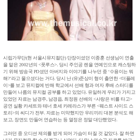
시립가무단(현 서울시뮤지컬단) 단장이셨던 이종훈 선생님이 연출
을 맡은 2002년의 <풋루스>. 당시 주인공 렌을 연예인으로 캐스팅하
기 위해 방송국 PD셨던 아버지와 이야기를 나누던 중 ‘수용이는 뭐
해?’라고 물으셨다는 거다. 당시 난 (유)준상이 형이 출연한 <더플레
이>를 보고 뮤지컬에 반해 학교에서 선배 형과 여자 후배 스터디를
만들어 나름의 뮤지컬 공부를 하고 있었다. 유일하게 우리가 가지고
있었던 자료는 남경주, 남경읍, 최정원 선배의 <사랑은 비를 타고>
공연 실황 카세트와 테너 호세 카레라스가 부른 <웨스트 사이드 스
토리>의 씨디가 전부. 자료는 미약했지만 우리끼리 대본 분석도 해
보고, 장면도 만들어 연습하는 등 열정은 정말 대단했었다.
그러던 중 오디션 제의를 받게 되어 가슴이 터질 것 같았다. 잘 하면