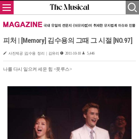
피처 | [Memory] 김수용의 그때 그 시절 [NO.97]
사진제공 |김수용 정리 | 김유리
2011-10-10
5,446
나를 다시 일으켜 세운 힘 <풋루스>