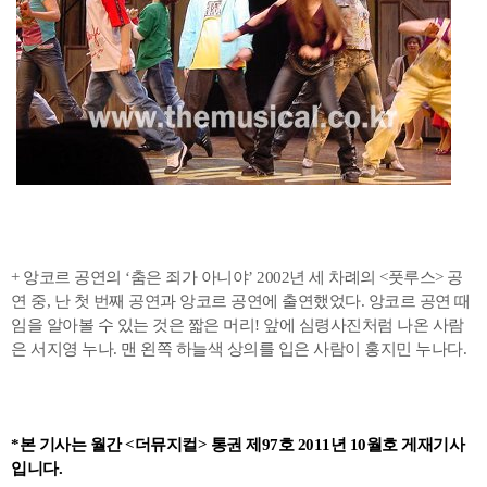
+ 앙코르 공연의 ‘춤은 죄가 아니야’ 2002년 세 차례의 <풋루스> 공
연 중, 난 첫 번째 공연과 앙코르 공연에 출연했었다. 앙코르 공연 때
임을 알아볼 수 있는 것은 짧은 머리! 앞에 심령사진처럼 나온 사람
은 서지영 누나. 맨 왼쪽 하늘색 상의를 입은 사람이 홍지민 누나다.
*본 기사는 월간 <더뮤지컬> 통권 제97호 2011년 10월호 게재기사
입니다.