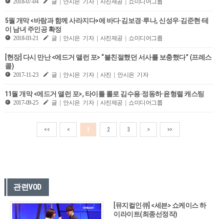
2018-07-04
글 | 안시은 기자 | 사진제공 | 쇼미디어그룹
5월 개막 <바람과 함께 사라지다>에 바다·김보경·루나, 신성우·김준현·테
이 남녀 주인공 확정
2018-03-21
글 | 안시은 기자 | 사진제공 | 쇼미디어그룹
[현장] 다시 만난 <에드거 앨런 포> “불친절했던 서사를 보충했다” (프레스
콜)
2017-11-23
글 | 안시은 기자 | 사진 | 안시은 기자
11월 개막 <에드거 앨런 포>, 타이틀 롤로 김수용·정동하·윤형렬 캐스팅
2017-09-25
글 | 안시은 기자 | 사진제공 | 쇼미디어그룹
<<
<
1
2
3
>
>>
관련VOD
[뮤지컬인큐] <세븐> 쇼케이스 하
이라이트(최종선정작)