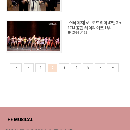
[스테이지] <브로드웨이 42번가>
2014 공연 하이라이트 1부
2014-07-11
<<
<
1
2
3
4
5
>
>>
THE MUSICAL