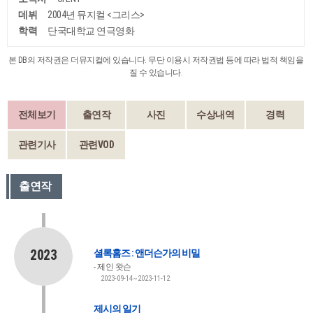
데뷔
2004년 뮤지컬 <그리스>
학력
단국대학교 연극영화
본 DB의 저작권은 더뮤지컬에 있습니다. 무단 이용시 저작권법 등에 따라 법적 책임을
질 수 있습니다.
전체보기
출연작
사진
수상내역
경력
관련기사
관련VOD
출연작
2023
셜록홈즈 : 앤더슨가의 비밀
제인 왓슨
2023-09-14~2023-11-12
제시의 일기