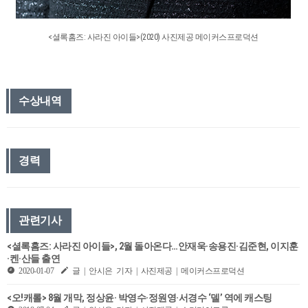
<셜록홈즈: 사라진 아이들>(2020) 사진제공 메이커스프로덕션
수상내역
경력
관련기사
<셜록홈즈: 사라진 아이들>, 2월 돌아온다…안재욱·송용진·김준현, 이지훈
·켄·산들 출연
2020-01-07
글 | 안시은 기자 | 사진제공 | 메이커스프로덕션
<오!캐롤> 8월 개막, 정상윤· 박영수·정원영·서경수 ‘델’ 역에 캐스팅