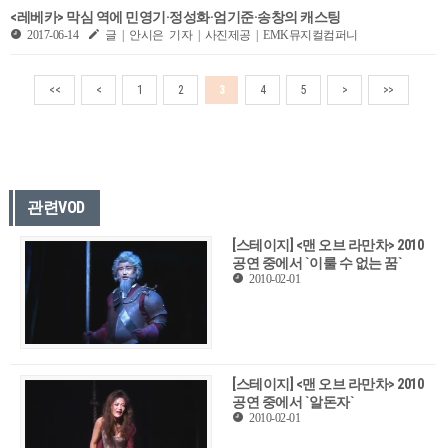
<레베카> 막심 역에 민영기·정성화·엄기준·송창의 캐스팅
2017-06-14
글 | 안시은 기자 | 사진제공 | EMK뮤지컬컴퍼니
<<
<
1
2
3
4
5
>
>>
관련VOD
[스테이지] <맨 오브 라만차> 2010
공연 중에서 `이룰 수 없는 꿈`
2010-02-01
[스테이지] <맨 오브 라만차> 2010
공연 중에서 `알돈자`
2010-02-01