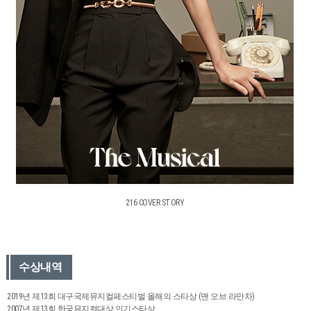
216 COVER STORY
수상내역
2019년 제13회 대구국제뮤지컬페스티벌 올해의 스타상 (맨 오브 라만차)
2007년 제13회 한국뮤지컬대상 인기스타상