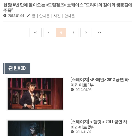
현장| 6년 만에 돌아오는 <드림걸즈> 쇼케이스 “드라마의 깊이와 생동감에
주목”
2015-02-04
글 | 안시은 | 사진 | 안시은
<<
<
6
7
>
>>
관련VOD
[스테이지] <카페인> 2012 공연 하
이라이트 1부
2012-04-06
[스테이지]＜햄릿＞2011 공연 하
이라이트 2부
2011-11-07