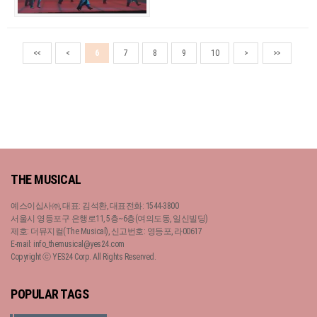
<<
<
6
7
8
9
10
>
>>
THE MUSICAL
예스이십사㈜, 대표: 김석환, 대표전화: 1544-3800
서울시 영등포구 은행로11, 5층~6층(여의도동, 일신빌딩)
제호: 더뮤지컬(The Musical), 신고번호: 영등포, 라00617
E-mail: info_themusical@yes24.com
Copyright ⓒ YES24 Corp. All Rights Reserved.
POPULAR TAGS