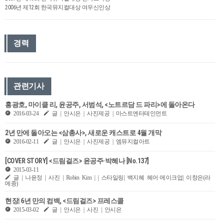
2006년 제12회 한국뮤지컬대상 여우신인상
경력
관련기사
홍광호, 마이클 리, 윤공주, 서범석, <노트르담 드 파리>에 돌아온다
2016-03-24
글 | 안시은 | 사진제공 | 마스트엔터테인먼트
2년 만에 돌아오는 <삼총사>, 새로운 캐스트로 4월 개막
2016-02-11
글 | 안시은 | 사진제공 | 엠뮤지컬아트
[COVER STORY] <드림걸즈> 윤공주·박혜나 [No.137]
2015-03-11
글 | 나윤정 | 사진 | Robin Kim | | 스타일링| 백지혜 헤어·메이크업| 이창은(라
메종)
현장| 6년 만의 컴백, <드림걸즈> 프레스콜
2015-03-02
글 | 안시은 | 사진 | 안시은