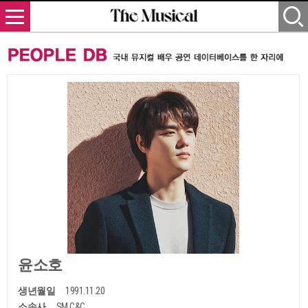
윤소호
생년월일
1991.11.20
소속사
SM C&C