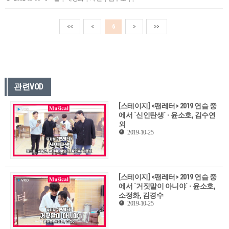
<<
<
6
>
>>
관련VOD
[스테이지] <팬레터> 2019 연습 중
에서 `신인탄생` - 윤소호, 김수연
외
2019-10-25
[스테이지] <팬레터> 2019 연습 중
에서 `거짓말이 아니야` - 윤소호,
소정화, 김경수
2019-10-25