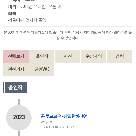
데뷔
2011년 뮤지컬 <쓰릴 미>
학력
서울예대 연기과 졸업
본 DB의 저작권은 더뮤지컬에 있습니다. 무단 이용시 저작권법 등에 따라 법적 책임을
질 수 있습니다.
전체보기
출연작
사진
수상내역
경력
관련기사
관련VOD
출연작
2023
곤 투모로우 - 삼일천하 1884
한정훈
2023-08-10~2023-10-22