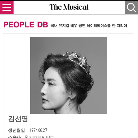
김선영
생년월일
1974.06.27
소속사
PL엔터테인먼트