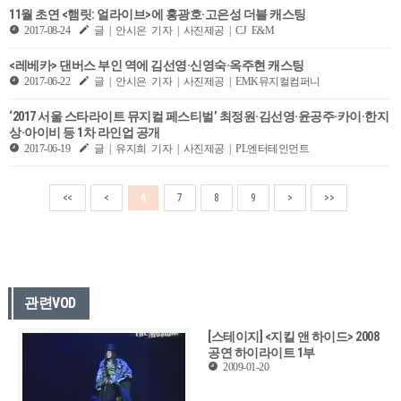
11월 초연 <햄릿: 얼라이브>에 홍광호·고은성 더블 캐스팅
2017-08-24
글 | 안시은 기자 | 사진제공 | CJ E&M
<레베카> 댄버스 부인 역에 김선영·신영숙·옥주현 캐스팅
2017-06-22
글 | 안시은 기자 | 사진제공 | EMK뮤지컬컴퍼니
‘2017 서울 스타라이트 뮤지컬 페스티벌’ 최정원·김선영·윤공주·카이·한지
상·아이비 등 1차 라인업 공개
2017-06-19
글 | 유지희 기자 | 사진제공 | PL엔터테인먼트
<<
<
6
7
8
9
>
>>
관련VOD
[스테이지] <지킬 앤 하이드> 2008
공연 하이라이트 1부
2009-01-20