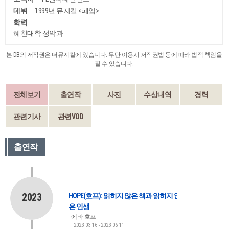
데뷔
1999년 뮤지컬 <페임>
학력
혜천대학 성악과
본 DB의 저작권은 더뮤지컬에 있습니다. 무단 이용시 저작권법 등에 따라 법적 책임을
질 수 있습니다.
전체보기
출연작
사진
수상내역
경력
관련기사
관련VOD
출연작
2023
HOPE(호프): 읽히지 않은 책과 읽히지 않
은 인생
에바 호프
2023-03-16~2023-06-11