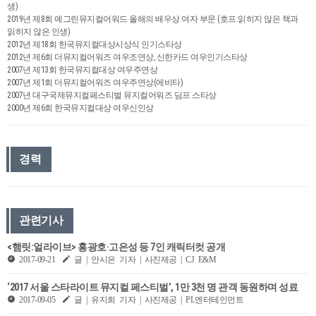
생)
2019년 제8회 예그린뮤지컬어워드 올해의 배우상 여자 부문 (호프:읽히지 않은 책과
읽히지 않은 인생)
2012년 제18회 한국뮤지컬대상시상식 인기스타상
2012년 제6회 더뮤지컬어워즈 여우조연상, 신한카드 여우인기스타상
2007년 제13회 한국뮤지컬대상 여우주연상
2007년 제1회 더뮤지컬어워즈 여우주연상(에비타)
2007년 대구국제뮤지컬페스티벌 뮤지컬어워즈 딤프 스타상
2000년 제6회 한국뮤지컬대상 여우신인상
경력
관련기사
<햄릿:얼라이브> 홍광호·고은성 등 7인 캐릭터컷 공개
2017-09-21
글 | 안시은 기자 | 사진제공 | CJ E&M
‘2017 서울 스타라이트 뮤지컬 페스티벌’, 1만 3천 명 관객 동원하며 성료
2017-09-05
글 | 유지희 기자 | 사진제공 | PL엔터테인먼트