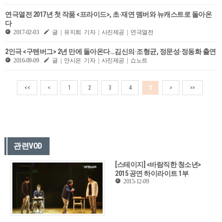
연극열전 2017년 첫 작품 <프라이드>, 초·재연 멤버와 뉴캐스트로 돌아온
다
2017-02-03
글 | 유지희 기자 | 사진제공 | 연극열전
2인극 <구텐버그> 2년 만에 돌아온다…김신의·조형균, 정문성·정동화 출연
2016-09-09
글 | 안시은 기자 | 사진제공 | 쇼노트
<<
<
1
2
3
4
5
>
>>
관련VOD
[스테이지] <바람직한 청소년>
2015 공연 하이라이트 1부
2015-12-09