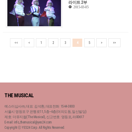
라이트 2부
2015-03-05
<<
<
1
2
3
4
5
>
>>
THE MUSICAL
예스이십사㈜, 대표: 김석환, 대표전화: 1544-3800
서울시 영등포구 은행로11, 5층~6층(여의도동, 일신빌딩)
제호: 더뮤지컬(The Musical), 신고번호: 영등포, 라00617
E-mail: info_themusical@yes24.com
Copyright ⓒ YES24 Corp. All Rights Reserved.