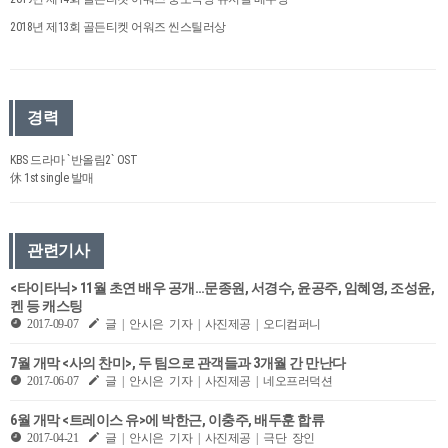
2018년 제13회 골든티켓 어워즈 씬스틸러상
경력
KBS 드라마 `반올림2` OST
休 1st single 발매
관련기사
<타이타닉> 11월 초연 배우 공개…문종원, 서경수, 윤공주, 임혜영, 조성윤,
켄 등 캐스팅
2017-09-07
글 | 안시은 기자 | 사진제공 | 오디컴퍼니
7월 개막 <사의 찬미>, 두 팀으로 관객들과 3개월 간 만난다
2017-06-07
글 | 안시은 기자 | 사진제공 | 네오프러덕션
6월 개막 <트레이스 유>에 박한근, 이충주, 배두훈 합류
2017-04-21
글 | 안시은 기자 | 사진제공 | 극단 장인