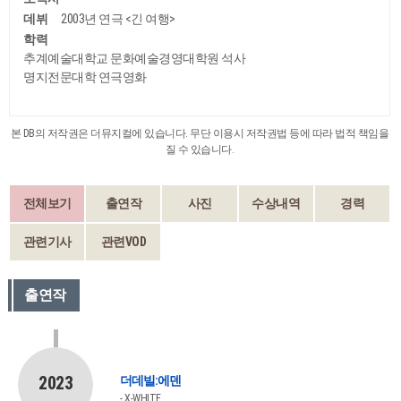
데뷔
2003년 연극 <긴 여행>
학력
추계예술대학교 문화예술경영대학원 석사
명지전문대학 연극영화
본 DB의 저작권은 더뮤지컬에 있습니다. 무단 이용시 저작권법 등에 따라 법적 책임을
질 수 있습니다.
전체보기
출연작
사진
수상내역
경력
관련기사
관련VOD
출연작
2023
더데빌:에덴
X-WHITE