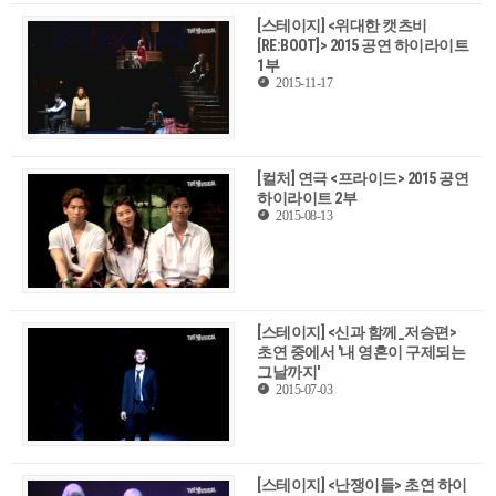
[스테이지] <위대한 캣츠비
[RE:BOOT]> 2015 공연 하이라이트
1부
2015-11-17
[컬처] 연극 <프라이드> 2015 공연
하이라이트 2부
2015-08-13
[스테이지] <신과 함께_저승편>
초연 중에서 '내 영혼이 구제되는
그날까지'
2015-07-03
[스테이지] <난쟁이들> 초연 하이