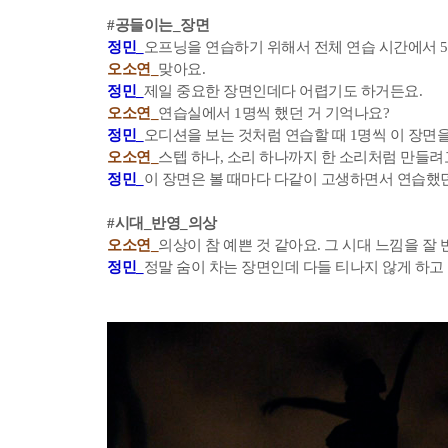
#공들이는_장면
정민_
오프닝을 연습하기 위해서 전체 연습 시간에서 
오소연_
맞아요.
정민_
제일 중요한 장면인데다 어렵기도 하거든요.
오소연_
연습실에서 1명씩 했던 거 기억나요?
정민_
오디션을 보는 것처럼 연습할 때 1명씩 이 장면
오소연_
스텝 하나, 소리 하나까지 한 소리처럼 만들려
정민_
이 장면은 볼 때마다 다같이 고생하면서 연습했던
#시대_반영_의상
오소연_
의상이 참 예쁜 것 같아요. 그 시대 느낌을 잘
정민_
정말 숨이 차는 장면인데 다들 티나지 않게 하고