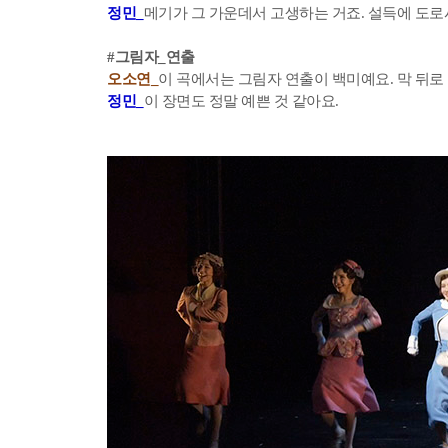
정민_
메기가 그 가운데서 고생하는 거죠. 설득에 도로
#그림자_연출
오소연_
이 곡에서는 그림자 연출이 백미예요. 막 뒤로
정민_
이 장면도 정말 예쁜 것 같아요.