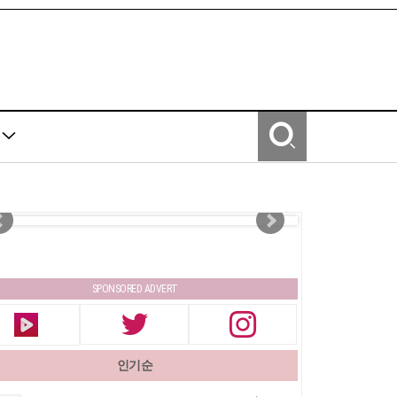
Y
SPONSORED ADVERT
인기순