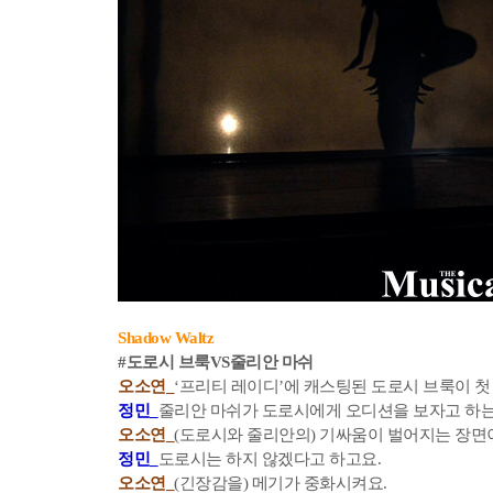
Shadow Waltz
#도로시 브룩VS줄리안 마쉬
오소연_
‘프리티 레이디’에 캐스팅된 도로시 브룩이 
정민_
줄리안 마쉬가 도로시에게 오디션을 보자고 하는 건
오소연_
(도로시와 줄리안의) 기싸움이 벌어지는 장면
정민_
도로시는 하지 않겠다고 하고요.
오소연_
(긴장감을) 메기가 중화시켜요.