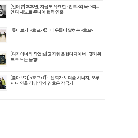
[인터뷰] 2020년, 지금도 유효한 <렌트>의 목소리…
앤디 세뇨르 주니어 협력 연출
[톺아보기] <호프> ②…배우들이 말하는 <호프>
[디자이너의 작업실] 권지휘 음향디자이너…③키워
드로 보는 음향
​[톺아보기] <호프> ①…신뢰가 보여줄 시너지, 오루
피나 연출·강남 작가·김효은 작곡가