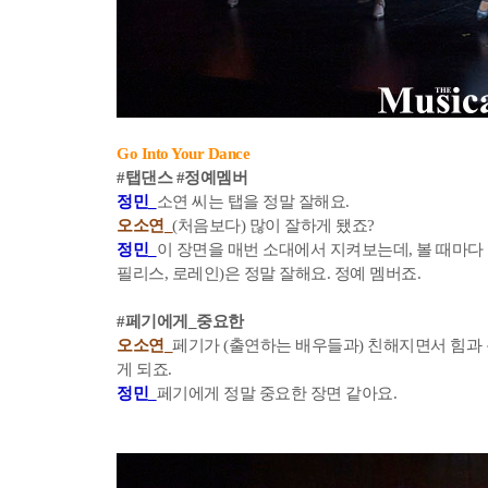
Go Into Your Dance
#탭댄스 #정예멤버
정민_
소연 씨는 탭을 정말 잘해요.
오소연_
(처음보다) 많이 잘하게 됐죠?
정민_
이 장면을 매번 소대에서 지켜보는데, 볼 때마다 
필리스, 로레인)은 정말 잘해요. 정예 멤버죠.
#페기에게_중요한
오소연_
페기가 (출연하는 배우들과) 친해지면서 힘과 
게 되죠.
정민_
페기에게 정말 중요한 장면 같아요.