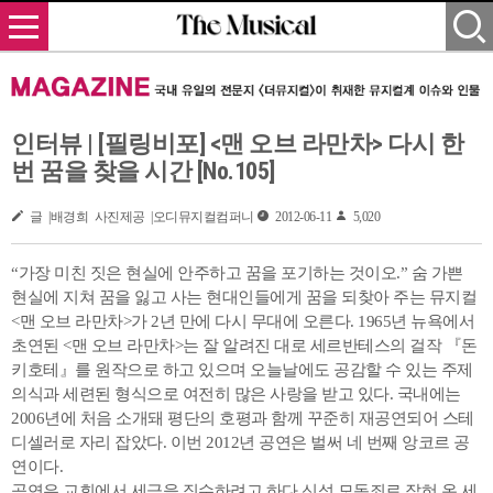
인터뷰 | [필링비포] <맨 오브 라만차> 다시 한
번 꿈을 찾을 시간 [No.105]
글 |배경희 사진제공 |오디뮤지컬컴퍼니
2012-06-11
5,020
“가장 미친 짓은 현실에 안주하고 꿈을 포기하는 것이오.” 숨 가쁜
현실에 지쳐 꿈을 잃고 사는 현대인들에게 꿈을 되찾아 주는 뮤지컬
<맨 오브 라만차>가 2년 만에 다시 무대에 오른다. 1965년 뉴욕에서
초연된 <맨 오브 라만차>는 잘 알려진 대로 세르반테스의 걸작 『돈
키호테』를 원작으로 하고 있으며 오늘날에도 공감할 수 있는 주제
의식과 세련된 형식으로 여전히 많은 사랑을 받고 있다. 국내에는
2006년에 처음 소개돼 평단의 호평과 함께 꾸준히 재공연되어 스테
디셀러로 자리 잡았다. 이번 2012년 공연은 벌써 네 번째 앙코르 공
연이다.
공연은 교회에서 세금을 징수하려고 하다 신성 모독죄로 잡혀 온 세