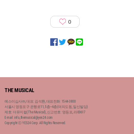
0
THE MUSICAL
예스이십사㈜, 대표: 김석환, 대표전화: 1544-3800
서울시 영등포구 은행로11, 5층~6층(여의도동, 일신빌딩)
제호: 더뮤지컬(The Musical), 신고번호: 영등포, 라00617
E-mail: info_themusical@yes24.com
Copyright ⓒ YES24 Corp. All Rights Reserved.