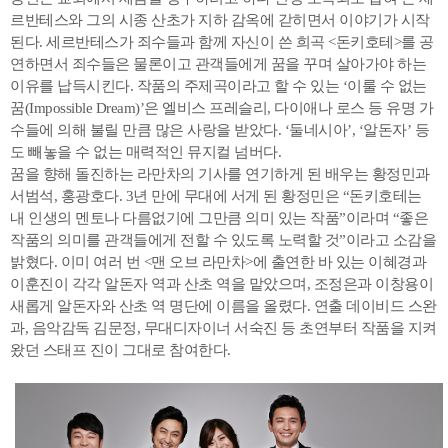
르반테스와 그의 시종 산초가 지하 감옥에 갇히면서 이야기가 시작
된다. 세르반테스가 죄수들과 함께 자신이 쓴 희곡 <돈키호테>를 공
연하면서 죄수들은 물론이고 관객들에게 꿈을 꾸며 살아가야 하는
이유를 납득시킨다. 작품의 주제곡이라고 할 수 있는 ‘이룰 수 없는
꿈(Impossible Dream)’은 엘비스 프레슬리, 다이애나 로스 등 유명 가
수들에 의해 불릴 만큼 많은 사랑을 받았다. ‘둘네시아’, ‘알돈자’ 등
도 빼놓을 수 없는 매력적인 뮤지컬 넘버다.
꿈을 향해 돌진하는 라만차의 기사를 연기하게 된 배우는 황정민과
서범석, 홍광호다. 3년 만에 무대에 서게 된 황정민은 “돈키호테는
내 인생의 멘토나 다름없기에 그만큼 의미 있는 작품”이라며 “좋은
작품의 의미를 관객들에게 전할 수 있도록 노력할 것”이라고 소감을
밝혔다. 이미 여러 번 <맨 오브 라만차>에 출연한 바 있는 이혜경과
이훈진이 각각 알돈자 역과 산초 역을 맡았으며, 조정은과 이창용이
새롭게 알돈자와 산초 역 명단에 이름을 올렸다. 연출 데이비드 스완
과, 음악감독 김문정, 무대디자이너 서숙진 등 초연부터 작품을 지켜
왔던 스태프 진이 그대로 참여한다.