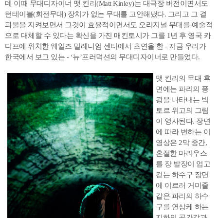
데 이때 무대디자이너 맷 킨리(Matt Kinley)는 대극장 버전이면서도
턴테이블(회전무대) 장치가 없는 무대를 고안해냈다. 그리고 그 결
과물을 지켜보면서 그것이 효율적이면서도 오리지널 무대를 예술적
으로 대체할 수 있다는 확신을 가진 매킨토시가 그를 1년 후 영국 카
디프에 위치한 웨일즈 밀레니엄 센터에서 초연을 한 - 지금 우리가
한국에서 보고 있는 - ‘뉴’프러덕션의 무대디자이너로 만들었다.
맷 킨리의 무대 후
면에는 파리의 풍
광을 나타내는 빅
토르 위고의 그림
이 영사된다. 장면
에 따라 변하는 이
영상은 2막 중간,
혼절한 마리우스
를 장 발장이 업고
걷는 하수구 장면
에 이르러 거미줄
같은 파리의 하수
구를 연상케 하는
지하의 공간감과