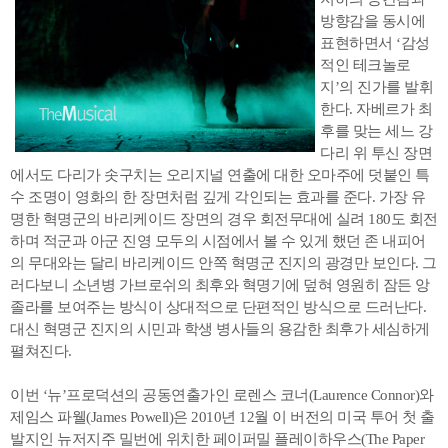
방향감을 동시에
표현하면서 ‘감성
적인 테크놀로
지’의 진가를 발휘
한다. 자베르가 최
후를 맞는 세느 강
다리 위 투신 장면
에서도 다리가 솟구치는 오리지널 연출에 대한 오마주에 덧붙인 특
수 조명이 영화의 한 장면처럼 깊게 각인되는 효과를 준다. 가장 유
명한 혁명군의 바리케이드 장면의 경우 회전무대에 실려 180도 회전
하며 적군과 아군 진영 모두의 시점에서 볼 수 있게 했던 존 내피어
의 무대와는 달리 바리케이드 안쪽 혁명군 진지의 광경만 보인다. 그
러다보니 소년병 가브로쉬의 최후와 혁명기에 덮혀 영원히 잠든 앙
졸라를 보여주는 방식이 상대적으로 단편적인 방식으로 드러난다.
대신 혁명군 진지의 시민과 학생 병사들의 용감한 최후가 세심하게
펼쳐진다.
이번 ‘뉴’프로덕션의 공동연출가인 로렌스 코너(Laurence Connor)와
제임스 파웰(James Powell)은 2010년 12월 이 버전의 미국 투어 첫 출
발지인 뉴저지주 밀번에 위치한 페이퍼밀 플레이하우스(The Paper