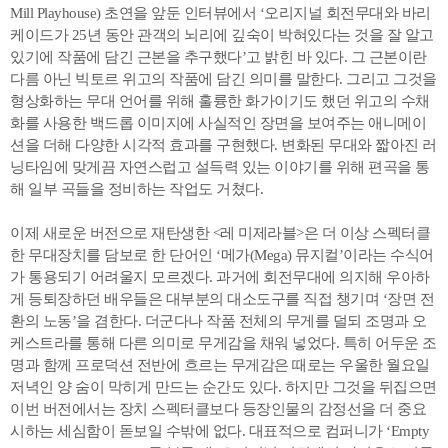
Mill Playhouse) 초연을 앞둔 인터뷰에서 ‘오리지널 회전무대와 바리
케이드가 25년 동안 관객의 뇌리에 깊숙이 박혀있다는 것을 잘 알고
있기에 작품에 담긴 근본을 추구했다’고 밝힌 바 있다. 그 근본이란
다름 아닌 빅토르 위고의 작품에 담긴 의미를 말한다. 그리고 그것을
형상화하는 무대 언어를 위해 훌륭한 화가이기도 했던 위고의 수채
화를 사용한 백드롭 이미지에 사실적인 장면을 보여주는 애니메이
션을 더해 다양한 시각적 효과를 구현했다. 변화된 무대와 짧아진 러
닝타임에 맞게끔 자연스럽고 설득력 있는 이야기를 위해 편곡을 통
해 일부 곡들을 정비하는 작업도 거쳤다.
이제 새로운 버전으로 재탄생한 <레 미제라블>은 더 이상 스펙터클
한 무대장치를 담보로 한 단어인 ‘메가(Mega) 뮤지컬’이라는 수식어
가 통용되기 어려울지 모르겠다. 과거에 회전무대에 의지해 우아하
게 등퇴장하던 배우들은 대부분의 대소도구를 직접 챙기며 ‘장면 전
환의 노동’을 겸한다. 더군다나 작품 전체의 무게를 덜되 조명과 오
케스트라를 통해 다른 의미로 무게감을 채워 넣었다. 특히 어두운 조
명과 함께 프로덕션 전반에 흐르는 무게감은 때로는 우울한 월요일
저녁인 양 숨이 막히게 만드는 순간도 있다. 하지만 그것을 뒤집으면
이번 버전에서는 장치 스펙터클보다 등장인물의 감정선을 더 중요
시하는 세심함이 돋보일 수밖에 없다. 대표적으로 컴퍼니가 ‘Empty