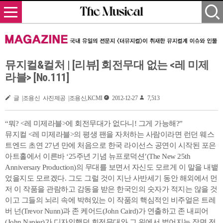
뮤지컬&컬처 | [리뷰] 회전무대 없는 <레 미제
라블> [No.111]
글 |조용신 사진제공 |조용신,KCMI
2012-12-27
7,513
“뭐? <레 미제라블>에 회전무대가 없다니! 그게 가능해?”
뮤지컬 <레 미제라블>의 평생 팬을 자처하는 사람이라면 런던 웨스
트엔드 초연 27년 만에 처음으로 한국 라이선스 공연이 시작된 포은
아트홀에서 이른바 ‘25주년 기념 뉴프로덕션’(The New 25th
Anniversary Production)의 무대를 보면서 자신도 모르게 이 말을 내뱉
었을지도 모르겠다. 그도 그럴 것이 지난 사반세기 동안 해외에서 먼
저 이 작품을 관람하고 감동을 받은 한국인의 숫자가 적지는 않을 것
이고 그들의 뇌리 속에 박혀있는 이 작품의 핵심적인 비주얼은 트레
버 넌(Trevor Nunn)과 존 케어드(John Caird)가 연출하고 존 내피어
(John Napier)가 디자인했던 회전무대와 그 위에서 벌어지는 장면 전