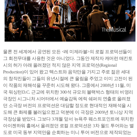
물론 전 세계에서 공연된 모든 <레 미제라블>의 로컬 프로덕션들이
그 회전무대를 사용한 것은 아니었다. 그동안 제작자 캐머런 매킨토
시의 허가 아래 올려졌던 적지 않은 지역 프로덕션(Regional
Production)이 있어 왔고 텍스트와 음악만을 가지고 주로 젊은 세대
의 창작진들이 그들의 유년시절에 큰 울림을 주었고 이미 고전이 된
이 작품의 재해석을 꾸준히 시도해 왔다. 그중에서 2008년 11월, 미
국 워싱턴D.C. 근교에 위치한 300석 규모의 블랙박스 형태의 비영리
극장인 시그니처 시어터에서 예술감독 에릭 쉐퍼의 연출로 올려졌
던 소극장 버전의 프로덕션은 대담할 정도로 현대적인 재해석을 시
도해 큰 화제를 불러일으켰고 덕분에 이 극장은 2009년 토니상 지역
극장상을 받았다. 그보다 3개월 앞서 뉴욕주 웨스트포인트에 위치한
아이젠하워 홀에서 올려졌던 로컬 프로덕션은 3차 월드 투어와는 별
도로 미국 동부 지역만을 순회하는 미니 투어 버전으로 제작되었는