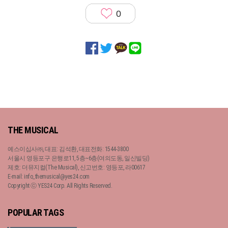
0
THE MUSICAL
예스이십사㈜, 대표: 김석환, 대표전화: 1544-3800
서울시 영등포구 은행로11, 5층~6층(여의도동, 일신빌딩)
제호: 더뮤지컬(The Musical), 신고번호: 영등포, 라00617
E-mail: info_themusical@yes24.com
Copyright ⓒ YES24 Corp. All Rights Reserved.
POPULAR TAGS