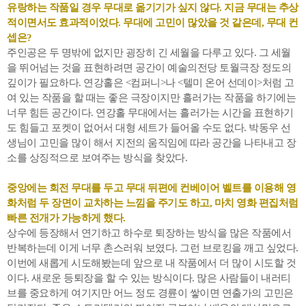
유랑하는 작품일 경우 무대로 옮기기가 싶지 않다. 지금 무대는 추상
적이면서도 효과적이었다. 무대에 고민이 많았을 것 같은데, 무대 컨
셉은?
주인공은 두 명밖에 없지만 굉장히 긴 세월을 다루고 있다. 그 세월
을 뛰어넘는 것을 표현하려면 공간이 예술의전당 토월극장 정도의
깊이가 필요하다. 연강홀은 <컴퍼니>나 <텔미 온어 선데이>처럼 고
여 있는 작품을 할 때는 좋은 극장이지만 흘러가는 작품을 하기에는
너무 힘든 공간이다. 연강홀 무대에서는 흘러가는 시간을 표현하기
도 힘들고 포켓이 없어서 대형 세트가 들어올 수도 없다. 박동우 선
생님이 고민을 많이 해서 지전의 움직임에 따라 공간을 나타내고 장
소를 상징적으로 보여주는 방식을 찾았다.
중앙에는 회전 무대를 두고 무대 뒤편에 컨베이어 벨트를 이용해 영
화처럼 두 장면이 교차하는 느낌을 주기도 하고, 마치 영화 편집처럼
빠른 전개가 가능하게 했다.
상수에 등장해서 연기하고 하수로 퇴장하는 방식을 많은 작품에서
반복하는데 이게 너무 촌스러워 보였다. 그런 브로킹을 깨고 싶었다.
이번에 새롭게 시도해봤는데 앞으로 내 작품에서 더 많이 시도할 것
이다. 새로운 등퇴장을 할 수 있는 방식이다. 많은 사람들이 내러티
브를 중요하게 여기지만 어느 정도 경륜이 쌓이면 연출가의 고민은