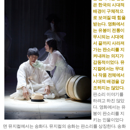
은 한국의 시대적
배경이 구체적으
로 보여질 때 힘을
받는다. 영화에서
는 유봉이 전통이
무시되는 시대에
서 끝까지 사라져
가는 판소리를 지
켜내려는 의지가
감동적이었다. 뮤
지컬에서는 무대
나 작품 전체에서
시대적 배경을 강
조하지는 않았다.
판소리 이야기를
하려고 하진 않았
다. 영화에서는 유
봉이 판소리를 지
키는 인물이었다
면 뮤지컬에서는 송화다. 뮤지컬의 송화는 판소리를 상징한다. 송화