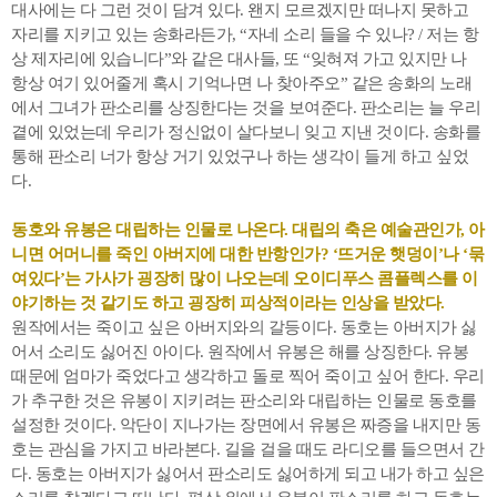
대사에는 다 그런 것이 담겨 있다. 왠지 모르겠지만 떠나지 못하고
자리를 지키고 있는 송화라든가, “자네 소리 들을 수 있나? / 저는 항
상 제자리에 있습니다”와 같은 대사들, 또 “잊혀져 가고 있지만 나
항상 여기 있어줄게 혹시 기억나면 나 찾아주오” 같은 송화의 노래
에서 그녀가 판소리를 상징한다는 것을 보여준다. 판소리는 늘 우리
곁에 있었는데 우리가 정신없이 살다보니 잊고 지낸 것이다. 송화를
통해 판소리 너가 항상 거기 있었구나 하는 생각이 들게 하고 싶었
다.
동호와 유봉은 대립하는 인물로 나온다. 대립의 축은 예술관인가, 아
니면 어머니를 죽인 아버지에 대한 반항인가? ‘뜨거운 햇덩이’나 ‘묶
여있다’는 가사가 굉장히 많이 나오는데 오이디푸스 콤플렉스를 이
야기하는 것 같기도 하고 굉장히 피상적이라는 인상을 받았다.
원작에서는 죽이고 싶은 아버지와의 갈등이다. 동호는 아버지가 싫
어서 소리도 싫어진 아이다. 원작에서 유봉은 해를 상징한다. 유봉
때문에 엄마가 죽었다고 생각하고 돌로 찍어 죽이고 싶어 한다. 우리
가 추구한 것은 유봉이 지키려는 판소리와 대립하는 인물로 동호를
설정한 것이다. 악단이 지나가는 장면에서 유봉은 짜증을 내지만 동
호는 관심을 가지고 바라본다. 길을 걸을 때도 라디오를 들으면서 간
다. 동호는 아버지가 싫어서 판소리도 싫어하게 되고 내가 하고 싶은