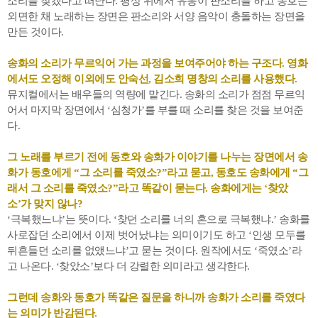
소리를 찾겠다고 떠난다. 평상 위에서 유봉이 판소리를 하고 동호는
외면한 채 노래하는 장면은 판소리와 서양 음악이 충돌하는 장면을
만든 것이다.
송화의 소리가 무르익어 가는 과정을 보여주어야 하는 구조다. 영화
에서도 오정해 이외에도 안숙선, 김소희 명창의 소리를 사용했다.
뮤지컬에서는 배우들의 역량에 맡긴다. 송화의 소리가 점점 무르익
어서 마지막 장면에서 ‘심청가’를 부를 때 소리를 찾은 것을 보여준
다.
그 노래를 부르기 전에 동호와 송화가 이야기를 나누는 장면에서 송
화가 동호에게 “그 소리를 죽였소?”라고 묻고, 동호도 송화에게 “그
래서 그 소리를 죽였소?”라고 똑같이 묻는다. 송화에게는 ‘찾았
소’가 맞지 않나?
‘극복했느냐’는 뜻이다. ‘찾던 소리를 너의 혼으로 극복했냐.’ 송화를
사로잡던 소리에서 이제 벗어났냐는 의미이기도 하고 ‘인생 모두를
뒤흔들던 소리를 없앴느냐’고 묻는 것이다. 원작에서도 ‘죽였소’라
고 나온다. ‘찾았소’보다 더 강렬한 의미라고 생각한다.
그런데 송화와 동호가 똑같은 질문을 하니까 송화가 소리를 죽였다
는 의미가 반감된다.