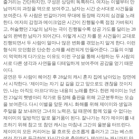
줄거리는 간단하지만, 구성은 상당히 독특하다. 여자는 이별부터 만
남까지의 과정을 역으로 보여주고, 남자는 시간 순서대로 사건들을
보여준다. 두 사람은 번갈아가며 무대에 등장해 각자의 심경을 노래
한다. 여자의 감정과 메이크업은 시간이 진행될수록 점점 가벼워지
고, 허술했던 23살의 남자는 극이 진행될수록 성공 가도를 달리는 28
살의 완벽한 남자가 되어간다. 이렇게 시간 차를 둔 사건들이 교대로
진행되면서 두 사람이 얼마나 많은 변화를 겪었는지 알게 한다. 이런
형식의 모던함은 단순한 소재를 세련되게 만들어준다. 그들의 이별
이 먹먹하게 다가오는 이유도 이런 구성을 통해 사랑하는 두 사람의
서로 다른 생각과 사연들을 디테일하게 보여주며 공감을 얻기 때문
이다.
공연은 두 사람이 헤어진 후 28살의 캐시 혼자 집에 남아있는 장면에
서 시작한다. ‘제이미는 자기 갈 길을 갔고 앞으로도 괜찮을 것이지
만, 나는 아직도 아프다’라는 내용의 노래를 한다. 한편 제이미는 5년
전 23살의 햇병아리 작가로 등장해 출판을 위해 고군분투하는 모습
을 보여준다. 다시 이별을 앞둔 캐시. 화해를 위해 제이미와 생일과
주말을 잘 보내려던 그녀의 노력은, 일 때문에 함께 있을 수 없다는
제이미의 일방적인 말로 물거품이 된다. 잘나가는 작가 제이미를 내
조하기 위해 참고 또 참던 캐시는 마침내 그간의 울분을 터뜨린다.
제이미의 모든 커리어는 물 흐르듯 순조롭게 흘러가고 그는 베스트
셀러 작가로 등극하며 자신감으로 충만하다. 제이미는 캐시까지 만