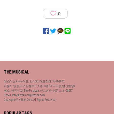
0
THE MUSICAL
예스이십사㈜, 대표: 김석환, 대표전화: 1544-3800
서울시 영등포구 은행로11, 5층~6층(여의도동, 일신빌딩)
제호: 더뮤지컬(The Musical), 신고번호: 영등포, 라00617
E-mail: info_themusical@yes24.com
Copyright ⓒ YES24 Corp. All Rights Reserved.
POPULAR TAGS