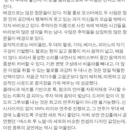
진다.
배경으로는 많은 창문들이 있다. 작품 홍보 포스터에도 두 사람은 창
문 안의 공간에서 행복하게 웃고 있는 과거 자신들의 모습을 밖에서
각자 바라보고 있다. 추억이란 이름으로 사진 속에 박제된 시간들을
바라보며 많은 생각을 하는 남녀. 수많은 추억들을 상징하듯 많은 창
문들이 배경으로 있다.
음악적으로는 바이올린, 두 대의 첼로, 기타, 베이스, 피아노의 악기
구성이 기발했다. 첼로는 현이 길고 몸통이 커서 음역이 넓고, 배음
이 많다. 따라서 풍성한 소리를 내면서도 베이스부터 중간 음역까지
충분히 커버할 수 있다. 기본 퀸텟 구성에서 비올라를 빼내고, 더 많
은 이점을 취할 수 있는 첼로를 과감히 두 대나 쓴 것은 정말 탁월한
선택이었다. 저음군 악기수를 고음군보다 많이 배치해, 따뜻하고 감
성적인 사운드로 중극장을 가득 메우는 데 성공했다.
클래식과 재즈를 기반으로 록, 펑크의 언어를 자유자재로 구사할 수
있는 지휘자 겸 피아노 주자 덕에 음악이 빛났다. 드러머 없이 이 정
도의 그루브를 내는 것은 최고의 연주자들이 아니면 불가능했다. 신
시사이저도 없이 100% 라이브 연주로 진행되고, 그 연주가 무대 배
경에 노출되도록 구성한 세트 역시 좋았다. 어찌 보면 연강홀에서 공
연했던 <넥스트 투 노멀>의 세트와 비슷한 컨셉의 디자인 같았는데,
이런 종류의 공연에는 역시 잘 어울린다.