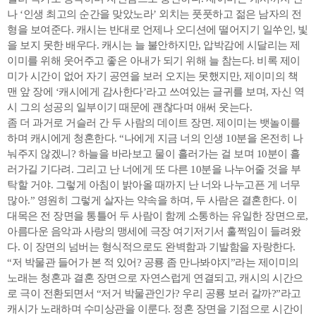
나 ‘인생 최고의 순간을 맞았노라’ 외치는 풋풋하고 젊은 남자의 전
형을 보여준다. 캐시는 반대로 언제나 오디션에 떨어지기 일쑤인, 빛
을 보지 못한 배우다. 캐시는 늘 불안하지만, 압박감에 시달리는 제
이미를 위해 웃어주고 좋은 아내가 되기 위해 늘 참는다. 비록 제이
미가 시간이 없어 자기 공연을 보러 오지는 못했지만, 제이미의 책
맨 앞 장에 ‘캐시에게 감사한다’라고 쓰여있는 글귀를 보며, 자신 역
시 그의 성공의 일부이기 때문에 괜찮다며 애써 웃는다.
좀 더 과거로 거슬러 간 두 사람의 데이트 장면. 제이미는 뱃놀이를
하며 캐시에게 청혼한다. “나에게 지금 너의 인생 10분을 온전히 나
눠주지 않겠니? 하늘을 바라보고 물이 흘러가는 걸 보며 10분이 흘
러가길 기다려. 그리고 난 너에게 또 다른 10분을 나누어줄 것을 부
탁할 거야. 그렇게 아침이 밝아올 때까지 난 너와 나누고픈 게 너무
많아.” 영원히 그렇게 살자는 약속을 하며, 두 사람은 결혼한다. 이
대목은 전 장면을 통틀어 두 사람이 함께 소통하는 유일한 장면으로,
아름다운 음악과 사랑의 맹세에 극장 여기저기서 훌쩍임이 들려왔
다. 이 장면의 넘버는 형식적으로도 완벽함과 기발함을 자랑한다.
“저 박물관 들어가 본 적 있어? 공룡 좀 만나봐야지”라는 제이미의
노래는 청혼과 결혼 장면으로 자연스럽게 연결되고, 캐시의 시간으
로 극이 전환되면서 “저거 박물관인가? 우리 공룡 보러 갈까?”라고
캐시가 노래하며 수미상관을 이룬다. 정혼 장면을 기점으로 시간이