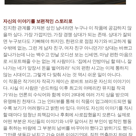
자신의 이야기를 보편적인 스토리로
진지한 관계를 가져본 성인 남녀라면 누구나 이 작품에 공감하지 않
을까 싶다. 가장 가깝지만, 가장 경쟁 상대가 되는 존재. 상대가 잘되
면 누구보다도 기뻐해야 하지만, 한편으로 점점 자기와 비교하게 될
수밖에 없는, 그런 게 남자 친구, 여자 친구 아니던가? 상대는 바쁘고
잘나가는데 나는 백수고 만날 오디션 보는 신세면, 마냥 편한 마음으
로 서포트해줄 수는 없는 게 사람이다. ‘집에서 안방마님 할 테니, 잘
나가는 네가 앞장서 돈을 벌어와라’ 식의 편한 사고는 이제 통하지
않는 시대이고, 그렇게 다 맞춰 사는 것 역시 쉬운 일이 아니다.
이 작품은 작가이자 작곡가 제이슨 로버트 브라운 자신의 이야기이
다. 사실 이 사람은 ‘손드하임 이후 최고의 아메리칸 뮤지컬 작곡
가’라는 언론의 수식어와 함께 이미 20대에 여러 가지 상을 받으며
유명해진 천재다. 그는 인터뷰를 통해 이 작품이 업그레이드되면 될
수록 보기가 어려웠다고 밝힌 바 있다. 아마도 자신의 이야기를 직시
할 때마다 엄청난 죄책감이나 후회에 사로잡혔을지 모른다. 실제로
어떤 부분은 자신들의 이야기와 너무 닮아서 전 부인이 법적인 행동
을 취하는 바람에 그 부분의 넘버를 바꾸어야 했다고 밝히기도 했다.
그만큼 생동감 넘치고 가슴 아픈 이야기인데, 직접 연출까지 하며 작