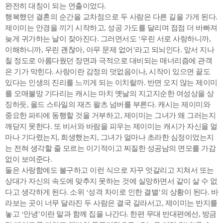
완전히 대칭이 되는 연출이었다.
행복했던 결혼의 순간을 교차점으로 두 사람은 다른 길을 가게 된다.
제이미는 안경을 끼기 시작하고, 성공 가도를 달리며 점점 더 바빠져
늦게 귀가하는 날이 잦아진다. 그러면서도 ‘우린 서로 사랑하니까,
이해하니까, 우린 괜찮아, 아무 문제 없어’라고 되뇌인다. 앞서 지나
칠 정도로 아름다웠던 장면과 극적으로 대비되는 매너리즘에 관객
은 기가 막힌다. 사랑이란 감정의 덧없음이나, 시작이 있으면 끝도
있다는 인생의 진리를 느끼게 되는 이치랄까. 반면 오지 않는 제이미
를 오매불망 기다리는 캐시는 마치 옛날의 지고지순한 여성상을 상
징하듯, 올드 스타일의 재즈 왈츠 넘버를 부른다. 캐시는 제이미와
중요한 파티에 동행할 것을 거부하고, 제이미는 그녀가 왜 그러는지
깨닫지 못한다. 또 비서와 바람을 피우는 제이미는 캐시가 자신을 얼
마나 기다렸는지, 희생했는지, 그녀가 얼마나 초라한 심정이었는지
는 전혀 생각할 줄 모르는 이기적이고 찌질한 성공남의 면모를 가감
없이 보여준다.
둘은 사랑함에도 불구하고 이런 식으로 자꾸 엇갈리고 지쳐서 또는
상대가 자신의 속도에 맞추지 못하는 것에 실망하면서 같이 살 수 없
다고 생각하게 된다. 소위 ‘성격 차이로 인한 결별’의 상황이 된다. 바
라보는 곳이 너무 달라진 두 사람은 결국 갈라서고, 제이미는 반지를
놓고 ‘안녕’이란 말과 함께 집을 나간다. 한편 무대 반대편에선, 방금