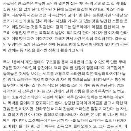
사설탐정인 스톤은 부유한 노인과 결혼한 젊은 마나님의 의뢰로 그 집 막내딸
실종 사건을 맡게 된다. 하지만 처음에 느꼈던 불길한 예감대로, 미스터리를
풀어 나갈수록 사건은 점점 더 복잡하게 꼬이기만 한다. 실종됐다던 막내딸 말
로리가 자신의 호텔 침대 위에서 자신을 기다리고 있는 것을 발견한 스톤은 음
모에 휘말렸다는 것을 직감한다. 결국 그는 말로리에게 약점을 잡힌 데다, 누
구의 소행인지 모르는 폭력의 희생양이 되기까지 한다. 게다가 한 여자와 안타
깝게 이별했던 과거 이야기까지 더해지면서 사건은 점점 복잡해진다. 결국 살
인 누명마저 쓰게 된 스톤은 전에 동료로 함께 일했던 형사에게 쫓기다가 감옥
에 갇히는 등 자신을 둘러싼 상황에 휩쓸리고 만다.
무대 1층에서 계단 형태의 구조물을 통해 자유롭게 오갈 수 있도록 만든 무대
2층은 작가 스타인의 공간이다. 책과 종이를 천장에 닿을 때까지 마구잡이로
쌓아놓은 것처럼 보이는 세트를 배경으로 스타인의 작은 책상과 타자기가 놓
여 있다. 스타인은 마치 창조주처럼 자신의 창조물들을 내려다보면서 창작에
몰두한다. 하지만 스타인의 작업은 전화벨 소리에 의해 종종 중단된다. 영화
제작자이자 감독인 버디는 스타인에게 진행 상황을 물으며 독촉하기도 하고,
본래 소설가인 스타인의 대본에 해설이 너무 많다며 영화는 보여주는 예술이
니 독백을 줄이라고 충고하기도 한다. 상당한 금액의 계약금을 받고 시작한 꽤
괜찮은 일이었지만, 안하무인 버디의 간섭에 스타인은 점점 지쳐간다. 늘 자신
의 곁을 지키던 아내마저 출장으로 떠나버리자, 스타인은 버디의 비서인 도나
에게 의지한다. 그것 때문에 마음 상한 아내를 달래려 스타인은 일도 내팽개치
고 비행기를 타지만, 결국 아무런 소득 없이 돌아오게 되고, 그가 없는 사이 버