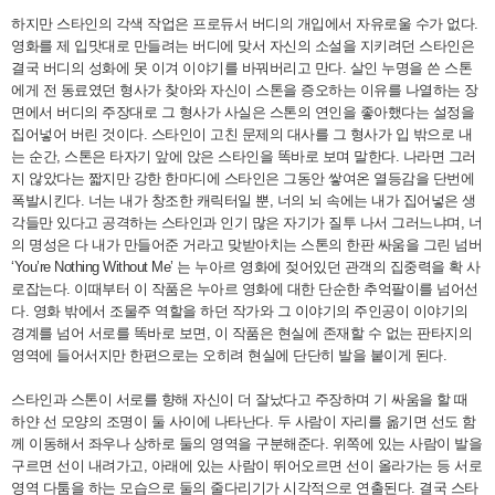
하지만 스타인의 각색 작업은 프로듀서 버디의 개입에서 자유로울 수가 없다.
영화를 제 입맛대로 만들려는 버디에 맞서 자신의 소설을 지키려던 스타인은
결국 버디의 성화에 못 이겨 이야기를 바꿔버리고 만다. 살인 누명을 쓴 스톤
에게 전 동료였던 형사가 찾아와 자신이 스톤을 증오하는 이유를 나열하는 장
면에서 버디의 주장대로 그 형사가 사실은 스톤의 연인을 좋아했다는 설정을
집어넣어 버린 것이다. 스타인이 고친 문제의 대사를 그 형사가 입 밖으로 내
는 순간, 스톤은 타자기 앞에 앉은 스타인을 똑바로 보며 말한다. 나라면 그러
지 않았다는 짧지만 강한 한마디에 스타인은 그동안 쌓여온 열등감을 단번에
폭발시킨다. 너는 내가 창조한 캐릭터일 뿐, 너의 뇌 속에는 내가 집어넣은 생
각들만 있다고 공격하는 스타인과 인기 많은 자기가 질투 나서 그러느냐며, 너
의 명성은 다 내가 만들어준 거라고 맞받아치는 스톤의 한판 싸움을 그린 넘버
‘You’re Nothing Without Me’ 는 누아르 영화에 젖어있던 관객의 집중력을 확 사
로잡는다. 이때부터 이 작품은 누아르 영화에 대한 단순한 추억팔이를 넘어선
다. 영화 밖에서 조물주 역할을 하던 작가와 그 이야기의 주인공이 이야기의
경계를 넘어 서로를 똑바로 보면, 이 작품은 현실에 존재할 수 없는 판타지의
영역에 들어서지만 한편으로는 오히려 현실에 단단히 발을 붙이게 된다.
스타인과 스톤이 서로를 향해 자신이 더 잘났다고 주장하며 기 싸움을 할 때
하얀 선 모양의 조명이 둘 사이에 나타난다. 두 사람이 자리를 옮기면 선도 함
께 이동해서 좌우나 상하로 둘의 영역을 구분해준다. 위쪽에 있는 사람이 발을
구르면 선이 내려가고, 아래에 있는 사람이 뛰어오르면 선이 올라가는 등 서로
영역 다툼을 하는 모습으로 둘의 줄다리기가 시각적으로 연출된다. 결국 스타