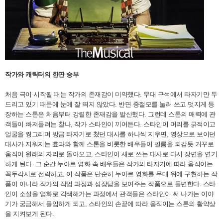
작가와 캐릭터의 한판 승부
처음 극이 시작될 때는 작가의 존재감이 미약했다. 무대 구석에서 타자기만 두
드리고 있기 때문에 눈에 잘 띄지 않았다. 반면 중절모를 눌러 쓰고 멋지게 등
장하는 스톤은 처음부터 강렬한 존재감을 발산했다. 그런데 스톤의 매력에 관
객들이 빠져들려는 찰나, 작가 스타인이 끼어든다. 스타인이 머리를 긁적이고
얼굴을 찡그리며 방금 타자기로 쳤던 대사를 하나씩 지우면, 영상으로 보이던
대사가 지워지는 효과와 함께 스톤을 비롯한 배우들이 필름을 되감듯 거꾸로
움직여 원래의 자리로 돌아오고, 스타인이 새로 쓰는 대사로 다시 장면을 연기
하게 된다. 그 순간 누아르 영화 속 배우들은 작가의 타자기에 따라 움직이는
꼭두각시로 전락하고, 이 작품은 단순히 누아르 영화를 무대 위에 구현하는 작
품이 아니라 작가의 작업 과정과 성장담을 보여주는 작품으로 돌변한다. 스타
인이 소설을 영화로 각색해가는 과정에서 관객들은 스타인이 써 나가는 이야
기가 궁금해서 몰입하게 되고, 스타인의 손끝에 따라 움직이는 스톤의 활약상
을 지켜보게 된다.