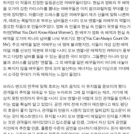
하지만 이 작품의 진정한 일등공신은 여배우들이었다. 현실과 영화의 두 배역
을 오가며 강한 카리스마를 뽐내는 여배우들은 마치 팜므파탈처럼 무대를 단
번에 장악했다. 아름다운 드레스를 입은 여배우들이 재즈 선율에 맞춰 나른하
게, 때로는 폭발적으로 부르는 넘버들은 <시티 오브 엔젤>을 여배우의 역할이
중요한 작품으로 만들어주었다. 영화 속 인물과 현실 속 인물이 듀엣을 하는가
하면(‘What You Don’t Know About Women’), 한 배우가 영화 속 배역과 현실 속
배역을 오가며 하나의 넘버를 나눠 부르기도 했다(‘You Can Always Count On
Me’). 주요 배역을 맡은 여배우는 네 명에 불과했지만, 이들이 개성 강한 배역
여덟 개를 선보인 덕분에 뮤지컬 <시티 오브 엔젤>은 매력적인 캐릭터가 풍부
하고 다양한 넘버를 들을 수 있는 풍성한 극이 되었다. 그들뿐만 아니라 앙상
블과 코러스를 담당한 ‘엔젤’들, 그 외 배역을 맡은 배우들까지 어디에 내놓아
도 빠지지 않을 배우들이 한데 모여 발산하는 에너지는 상상 이상으로 거대해
서 소극장 무대가 가득 메워지는 느낌이 들었다.
브라스 밴드의 연주에 맞춰 흐르는 재즈 음악도 이 뮤지컬을 돋보이게 했다.
관객들의 추억을 되새길 수 있는 누아르와 그에 잘 어울리는 재즈, 거기에 예
상치 못한 반전까지 뮤지컬 <시티 오브 엔젤>은 어렵게 모인 관객들을 만족시
키는 법을 확실히 알고 있었다. 공연 개막 전에 티켓이 매진됐다고 해도 평단
의 호응이 좋지 않거나, 관객들의 반응이 시원치 않으면 일찌감치 입소문이 퍼
지는 곳이 웨스트엔드다. 뮤지컬 <시티 오브 엔젤>이 매일같이 만석을 기록하
는 것은 관객들이 재미있었다고 입소문을 낼 만큼, 그래서 자신 있게 공연을
지인에게 추천할 만큼, 훌륭한 수준의 공연을 선사하기 때문이다. 돈마 웨어하