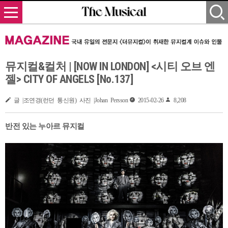
뮤지컬&컬처 | [NOW IN LONDON] <시티 오브 엔
젤> CITY OF ANGELS [No.137]
글 |조연경(런던 통신원) 사진 |Johan Persson
2015-02-26
8,208
반전 있는 누아르 뮤지컬