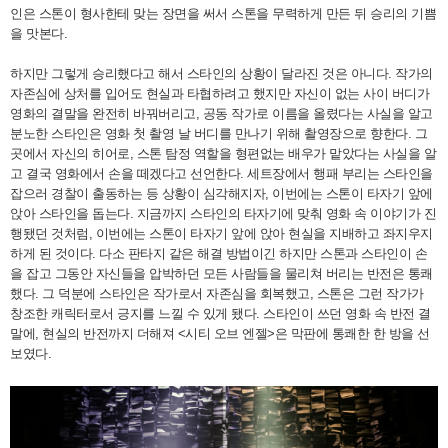
인은 스톤이 형사한테 맞는 장면을 써서 스톤을 무력하게 만든 뒤 승리의 기쁨
을 맛본다.
하지만 그렇게 승리했다고 해서 스타인의 상황이 달라진 것은 아니다. 작가의
자존심에 상처를 입어도 현실과 타협하려고 했지만 자신이 없는 사이 버디가
영화의 결말을 완전히 바꿔버리고, 공동 작가로 이름을 올렸다는 사실을 알고
분노한 스타인은 영화 첫 촬영 날 버디를 만나기 위해 촬영장으로 향한다. 그
곳에서 자신의 히어로, 스톤 탐정 역할을 형편없는 배우가 맡았다는 사실을 알
고 결국 영화에서 손을 떼겠다고 선언한다. 세트장에서 행패 부리는 스타인을
잡으러 경찰이 출동하는 등 상황이 심각해지자, 이번에는 스톤이 타자기 앞에
앉아 스타인을 돕는다. 지금까지 스타인의 타자기에 맞춰 영화 속 이야기가 진
행됐던 것처럼, 이번에는 스톤이 타자기 앞에 앉아 현실을 지배하고 좌지우지
하게 된 것이다. 다소 판타지 같은 해결 방법이긴 하지만 스톤과 스타인이 손
을 잡고 그동안 자신들을 압박하던 모든 사람들을 물리쳐 버리는 반전은 통쾌
했다. 그 덕분에 스타인은 작가로서 자존심을 회복했고, 스톤은 그런 작가가
창조한 캐릭터로서 긍지를 느낄 수 있게 됐다. 스타인이 쓰던 영화 속 반전 결
말에, 현실의 반전까지 더해져 <시티 오브 엔젤>은 막판에 통쾌한 한 방을 선
보였다.