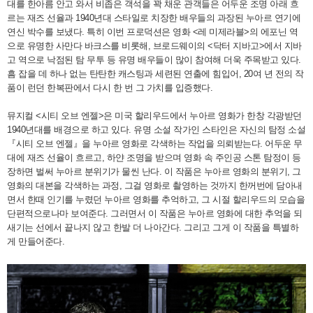
대를 한아름 안고 와서 비좁은 객석을 꽉 채운 관객들은 어두운 조명 아래 흐
르는 재즈 선율과 1940년대 스타일로 치장한 배우들의 과장된 누아르 연기에
연신 박수를 보냈다. 특히 이번 프로덕션은 영화 <레 미제라블>의 에포닌 역
으로 유명한 사만다 바크스를 비롯해, 브로드웨이의 <닥터 지바고>에서 지바
고 역으로 낙점된 탐 무투 등 유명 배우들이 많이 참여해 더욱 주목받고 있다.
흠 잡을 데 하나 없는 탄탄한 캐스팅과 세련된 연출에 힘입어, 20여 년 전의 작
품이 런던 한복판에서 다시 한 번 그 가치를 입증했다.
뮤지컬 <시티 오브 엔젤>은 미국 할리우드에서 누아르 영화가 한창 각광받던
1940년대를 배경으로 하고 있다. 유명 소설 작가인 스타인은 자신의 탐정 소설
『시티 오브 엔젤』을 누아르 영화로 각색하는 작업을 의뢰받는다. 어두운 무
대에 재즈 선율이 흐르고, 하얀 조명을 받으며 영화 속 주인공 스톤 탐정이 등
장하면 벌써 누아르 분위기가 물씬 난다. 이 작품은 누아르 영화의 분위기, 그
영화의 대본을 각색하는 과정, 그걸 영화로 촬영하는 것까지 한꺼번에 담아내
면서 한때 인기를 누렸던 누아르 영화를 추억하고, 그 시절 할리우드의 모습을
단편적으로나마 보여준다. 그러면서 이 작품은 누아르 영화에 대한 추억을 되
새기는 선에서 끝나지 않고 한발 더 나아간다. 그리고 그게 이 작품을 특별하
게 만들어준다.