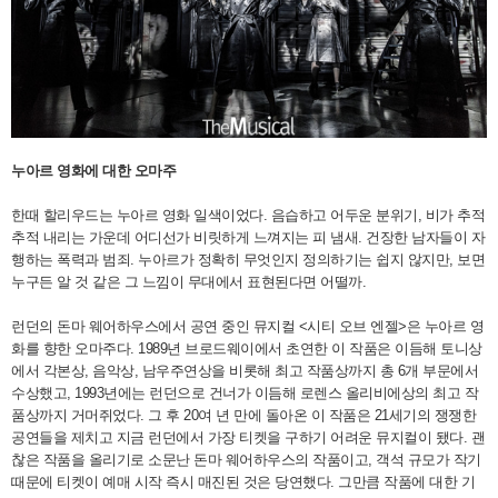
누아르 영화에 대한 오마주
한때 할리우드는 누아르 영화 일색이었다. 음습하고 어두운 분위기, 비가 추적
추적 내리는 가운데 어디선가 비릿하게 느껴지는 피 냄새. 건장한 남자들이 자
행하는 폭력과 범죄. 누아르가 정확히 무엇인지 정의하기는 쉽지 않지만, 보면
누구든 알 것 같은 그 느낌이 무대에서 표현된다면 어떨까.
런던의 돈마 웨어하우스에서 공연 중인 뮤지컬 <시티 오브 엔젤>은 누아르 영
화를 향한 오마주다. 1989년 브로드웨이에서 초연한 이 작품은 이듬해 토니상
에서 각본상, 음악상, 남우주연상을 비롯해 최고 작품상까지 총 6개 부문에서
수상했고, 1993년에는 런던으로 건너가 이듬해 로렌스 올리비에상의 최고 작
품상까지 거머쥐었다. 그 후 20여 년 만에 돌아온 이 작품은 21세기의 쟁쟁한
공연들을 제치고 지금 런던에서 가장 티켓을 구하기 어려운 뮤지컬이 됐다. 괜
찮은 작품을 올리기로 소문난 돈마 웨어하우스의 작품이고, 객석 규모가 작기
때문에 티켓이 예매 시작 즉시 매진된 것은 당연했다. 그만큼 작품에 대한 기