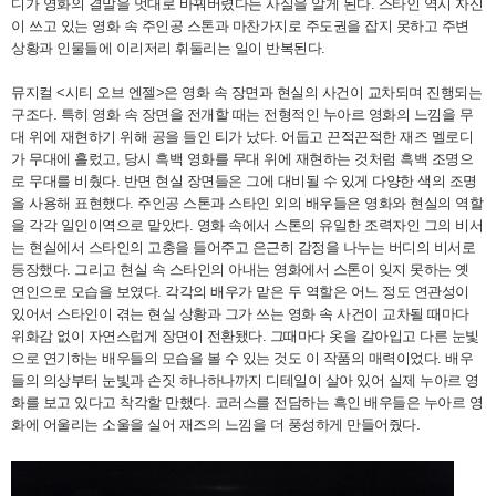
디가 영화의 결말을 멋대로 바꿔버렸다는 사실을 알게 된다. 스타인 역시 자신
이 쓰고 있는 영화 속 주인공 스톤과 마찬가지로 주도권을 잡지 못하고 주변
상황과 인물들에 이리저리 휘둘리는 일이 반복된다.
뮤지컬 <시티 오브 엔젤>은 영화 속 장면과 현실의 사건이 교차되며 진행되는
구조다. 특히 영화 속 장면을 전개할 때는 전형적인 누아르 영화의 느낌을 무
대 위에 재현하기 위해 공을 들인 티가 났다. 어둡고 끈적끈적한 재즈 멜로디
가 무대에 흘렀고, 당시 흑백 영화를 무대 위에 재현하는 것처럼 흑백 조명으
로 무대를 비췄다. 반면 현실 장면들은 그에 대비될 수 있게 다양한 색의 조명
을 사용해 표현했다. 주인공 스톤과 스타인 외의 배우들은 영화와 현실의 역할
을 각각 일인이역으로 맡았다. 영화 속에서 스톤의 유일한 조력자인 그의 비서
는 현실에서 스타인의 고충을 들어주고 은근히 감정을 나누는 버디의 비서로
등장했다. 그리고 현실 속 스타인의 아내는 영화에서 스톤이 잊지 못하는 옛
연인으로 모습을 보였다. 각각의 배우가 맡은 두 역할은 어느 정도 연관성이
있어서 스타인이 겪는 현실 상황과 그가 쓰는 영화 속 사건이 교차될 때마다
위화감 없이 자연스럽게 장면이 전환됐다. 그때마다 옷을 갈아입고 다른 눈빛
으로 연기하는 배우들의 모습을 볼 수 있는 것도 이 작품의 매력이었다. 배우
들의 의상부터 눈빛과 손짓 하나하나까지 디테일이 살아 있어 실제 누아르 영
화를 보고 있다고 착각할 만했다. 코러스를 전담하는 흑인 배우들은 누아르 영
화에 어울리는 소울을 실어 재즈의 느낌을 더 풍성하게 만들어줬다.