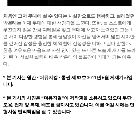
처음엔 그저 무대에 설 수 있다는 사실만으로도 행복하고, 설레었던
박은태는
이제 무대에 대한 책임감을 느낀다. 또한, 늘 스스로에게
부끄럽지 않을 만큼 디테일을 찾고 무대에 서고자 노력했던 그는 1
년 사이 다양한 경험을 통해 끊임없이 자신을 넘어서며 넓힌 시야만
큼 깊어진 감성을 충전한 채 역할에 진정성을 더하고 싶다 말한다.
한층 여유로운 마음으로 자신 안에 있는 또 다른 모습에 재미를 느끼
게 된 이 성실한 실력파 배우 박은태의 볼프강이 기대가 되는 이유
다.
* 본 기사는 월간 <더뮤지컬> 통권 제 93호 2011년 6월 게재기사입
니다.
* 본 기사와 사진은
“
더뮤지컬
”
이 저작권을 소유하고 있으며 무단
도용
,
전재 및 복제
,
배포를 금지하고 있습니다
.
이를 어길 시에는 민
,
형사상 법적책임을 질 수 있습니다
.