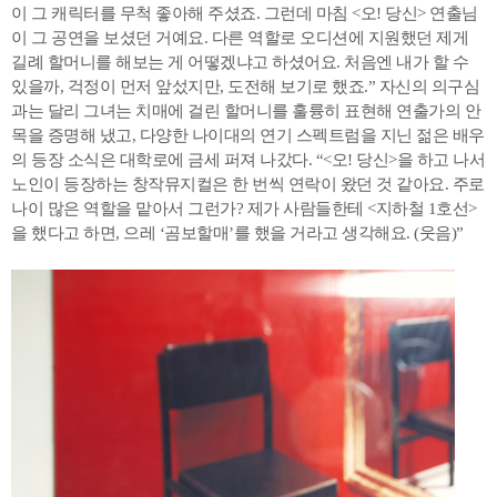
이 그 캐릭터를 무척 좋아해 주셨죠. 그런데 마침 <오! 당신> 연출님
이 그 공연을 보셨던 거예요. 다른 역할로 오디션에 지원했던 제게
길례 할머니를 해보는 게 어떻겠냐고 하셨어요. 처음엔 내가 할 수
있을까, 걱정이 먼저 앞섰지만, 도전해 보기로 했죠.” 자신의 의구심
과는 달리 그녀는 치매에 걸린 할머니를 훌륭히 표현해 연출가의 안
목을 증명해 냈고, 다양한 나이대의 연기 스펙트럼을 지닌 젊은 배우
의 등장 소식은 대학로에 금세 퍼져 나갔다. “<오! 당신>을 하고 나서
노인이 등장하는 창작뮤지컬은 한 번씩 연락이 왔던 것 같아요. 주로
나이 많은 역할을 맡아서 그런가? 제가 사람들한테 <지하철 1호선>
을 했다고 하면, 으레 ‘곰보할매’를 했을 거라고 생각해요. (웃음)”