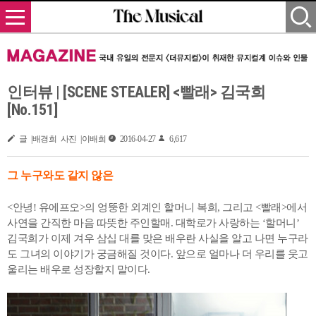
인터뷰 | [SCENE STEALER] <빨래> 김국희
[No.151]
글 |배경희 사진 |이배희
2016-04-27
6,617
그 누구와도 같지 않은
<안녕! 유에프오>의 엉뚱한 외계인 할머니 복희, 그리고 <빨래>에서
사연을 간직한 마음 따뜻한 주인할매. 대학로가 사랑하는 ‘할머니’
김국희가 이제 겨우 삼십 대를 맞은 배우란 사실을 알고 나면 누구라
도 그녀의 이야기가 궁금해질 것이다. 앞으로 얼마나 더 우리를 웃고
울리는 배우로 성장할지 말이다.