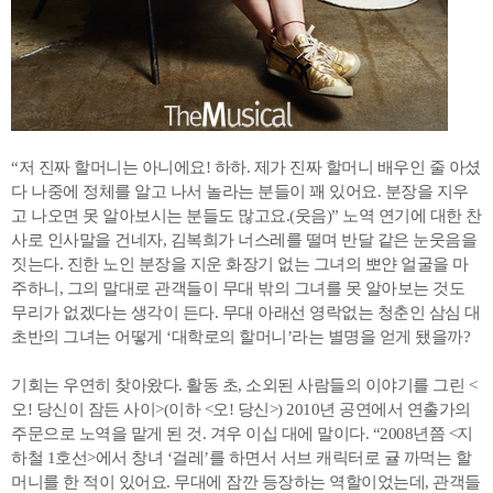
“저 진짜 할머니는 아니에요! 하하. 제가 진짜 할머니 배우인 줄 아셨
다 나중에 정체를 알고 나서 놀라는 분들이 꽤 있어요. 분장을 지우
고 나오면 못 알아보시는 분들도 많고요.(웃음)” 노역 연기에 대한 찬
사로 인사말을 건네자, 김복희가 너스레를 떨며 반달 같은 눈웃음을
짓는다. 진한 노인 분장을 지운 화장기 없는 그녀의 뽀얀 얼굴을 마
주하니, 그의 말대로 관객들이 무대 밖의 그녀를 못 알아보는 것도
무리가 없겠다는 생각이 든다. 무대 아래선 영락없는 청춘인 삼심 대
초반의 그녀는 어떻게 ‘대학로의 할머니’라는 별명을 얻게 됐을까?
기회는 우연히 찾아왔다. 활동 초, 소외된 사람들의 이야기를 그린 <
오! 당신이 잠든 사이>(이하 <오! 당신>) 2010년 공연에서 연출가의
주문으로 노역을 맡게 된 것. 겨우 이십 대에 말이다. “2008년쯤 <지
하철 1호선>에서 창녀 ‘걸레’를 하면서 서브 캐릭터로 귤 까먹는 할
머니를 한 적이 있어요. 무대에 잠깐 등장하는 역할이었는데, 관객들