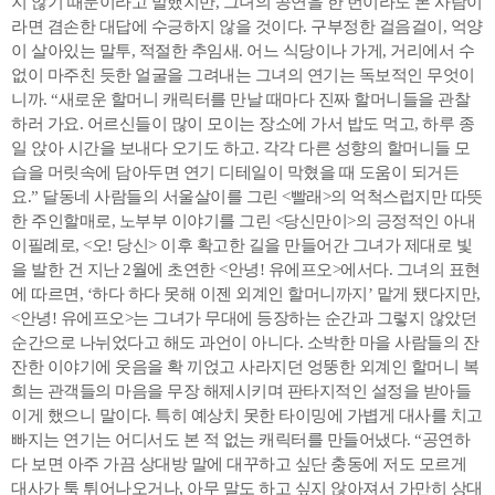
지 않기 때문이라고 말했지만, 그녀의 공연을 한 번이라도 본 사람이
라면 겸손한 대답에 수긍하지 않을 것이다. 구부정한 걸음걸이, 억양
이 살아있는 말투, 적절한 추임새. 어느 식당이나 가게, 거리에서 수
없이 마주친 듯한 얼굴을 그려내는 그녀의 연기는 독보적인 무엇이
니까. “새로운 할머니 캐릭터를 만날 때마다 진짜 할머니들을 관찰
하러 가요. 어르신들이 많이 모이는 장소에 가서 밥도 먹고, 하루 종
일 앉아 시간을 보내다 오기도 하고. 각각 다른 성향의 할머니들 모
습을 머릿속에 담아두면 연기 디테일이 막혔을 때 도움이 되거든
요.” 달동네 사람들의 서울살이를 그린 <빨래>의 억척스럽지만 따뜻
한 주인할매로, 노부부 이야기를 그린 <당신만이>의 긍정적인 아내
이필례로, <오! 당신> 이후 확고한 길을 만들어간 그녀가 제대로 빛
을 발한 건 지난 2월에 초연한 <안녕! 유에프오>에서다. 그녀의 표현
에 따르면, ‘하다 하다 못해 이젠 외계인 할머니까지’ 맡게 됐다지만,
<안녕! 유에프오>는 그녀가 무대에 등장하는 순간과 그렇지 않았던
순간으로 나뉘었다고 해도 과언이 아니다. 소박한 마을 사람들의 잔
잔한 이야기에 웃음을 확 끼얹고 사라지던 엉뚱한 외계인 할머니 복
희는 관객들의 마음을 무장 해제시키며 판타지적인 설정을 받아들
이게 했으니 말이다. 특히 예상치 못한 타이밍에 가볍게 대사를 치고
빠지는 연기는 어디서도 본 적 없는 캐릭터를 만들어냈다. “공연하
다 보면 아주 가끔 상대방 말에 대꾸하고 싶단 충동에 저도 모르게
대사가 툭 튀어나오거나, 아무 말도 하고 싶지 않아져서 가만히 상대