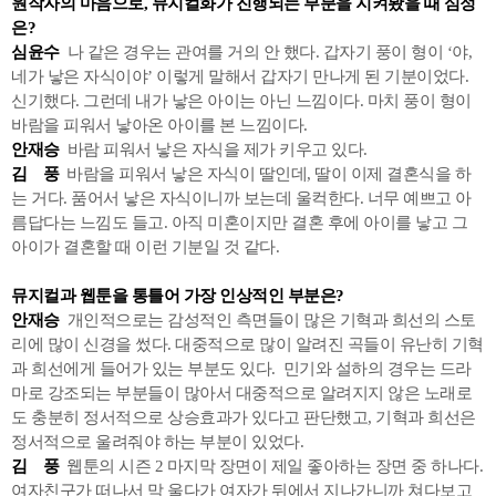
원작자의 마음으로, 뮤지컬화가 진행되는 부분을 지켜봤을 때 심정
은?
심윤수
나 같은 경우는 관여를 거의 안 했다. 갑자기 풍이 형이 ‘야,
네가 낳은 자식이야’ 이렇게 말해서 갑자기 만나게 된 기분이었다.
신기했다. 그런데 내가 낳은 아이는 아닌 느낌이다. 마치 풍이 형이
바람을 피워서 낳아온 아이를 본 느낌이다.
안재승
바람 피워서 낳은 자식을 제가 키우고 있다.
김 풍
바람을 피워서 낳은 자식이 딸인데, 딸이 이제 결혼식을 하
는 거다. 품어서 낳은 자식이니까 보는데 울컥한다. 너무 예쁘고 아
름답다는 느낌도 들고. 아직 미혼이지만 결혼 후에 아이를 낳고 그
아이가 결혼할 때 이런 기분일 것 같다.
뮤지컬과 웹툰을 통틀어 가장 인상적인 부분은?
안재승
개인적으로는 감성적인 측면들이 많은 기혁과 희선의 스토
리에 많이 신경을 썼다. 대중적으로 많이 알려진 곡들이 유난히 기혁
과 희선에게 들어가 있는 부분도 있다. 민기와 설하의 경우는 드라
마로 강조되는 부분들이 많아서 대중적으로 알려지지 않은 노래로
도 충분히 정서적으로 상승효과가 있다고 판단했고, 기혁과 희선은
정서적으로 울려줘야 하는 부분이 있었다.
김 풍
웹툰의 시즌 2 마지막 장면이 제일 좋아하는 장면 중 하나다.
여자친구가 떠나서 막 울다가 여자가 뒤에서 지나가니까 쳐다보고