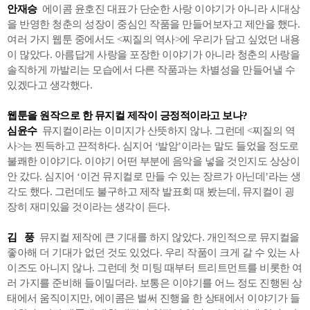
안재승
에이콤 윤호진 대표가 단순한 사랑 이야기가 아니라 시대상
을 반영한 청춘의 성장이 중심인 작품을 만들어보자고 제안을 했다.
여러 가지 웹툰 중에서도 <찌질의 역사>에 우리가 담고 싶었던 내용
이 많았다. 아름답게 사랑을 포장한 이야기가 아니라 청춘의 사랑을
솔직하게 까발리는 모습에서 다른 작품과는 차별성을 만들어낼 수
있겠다고 생각했다.
웹툰을 원작으로 한 뮤지컬 제작이 긍정적이라고 보나?
심윤수
뮤지컬이라는 이미지가 산뜻하지 않나. 그런데 <찌질의 역
사>는 찐득하고 끈적하다. 심지어 ‘발암’이라는 말도 들었을 정도로
불쾌한 이야기다. 이야기 어떤 부분에 음악을 넣을 것인지도 상상이
안 갔다. 심지어 ‘이건 뮤지컬로 만들 수 있는 장르가 아닌데’라는 생
각도 했다. 그런데도 불구하고 제작 발표회 때 봤는데, 뮤지컬이 굉
장히 재미있을 것이라는 생각이 든다.
김 풍
뮤지컬 제작에 큰 기대를 하지 않았다. 개인적으로 뮤지컬을
좋아해 더 기대가 없던 것도 있었다. 우리 작품이 크게 갈 수 있는 사
이즈도 아니지 않나. 그런데 첫 미팅 때부터 트리트먼트를 비롯한 여
러 가지를 준비해 들이밀더라. 보통은 이야기를 어느 정도 진행된 상
태에서 움직이지만, 에이콤은 벌써 진행을 한 상태에서 이야기가 들