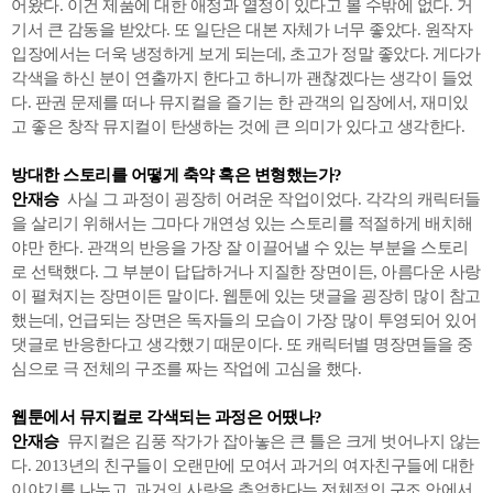
어왔다. 이건 제품에 대한 애정과 열정이 있다고 볼 수밖에 없다. 거
기서 큰 감동을 받았다. 또 일단은 대본 자체가 너무 좋았다. 원작자
입장에서는 더욱 냉정하게 보게 되는데, 초고가 정말 좋았다. 게다가
각색을 하신 분이 연출까지 한다고 하니까 괜찮겠다는 생각이 들었
다. 판권 문제를 떠나 뮤지컬을 즐기는 한 관객의 입장에서, 재미있
고 좋은 창작 뮤지컬이 탄생하는 것에 큰 의미가 있다고 생각한다.
방대한 스토리를 어떻게 축약 혹은 변형했는가?
안재승
사실 그 과정이 굉장히 어려운 작업이었다. 각각의 캐릭터들
을 살리기 위해서는 그마다 개연성 있는 스토리를 적절하게 배치해
야만 한다. 관객의 반응을 가장 잘 이끌어낼 수 있는 부분을 스토리
로 선택했다. 그 부분이 답답하거나 지질한 장면이든, 아름다운 사랑
이 펼쳐지는 장면이든 말이다. 웹툰에 있는 댓글을 굉장히 많이 참고
했는데, 언급되는 장면은 독자들의 모습이 가장 많이 투영되어 있어
댓글로 반응한다고 생각했기 때문이다. 또 캐릭터별 명장면들을 중
심으로 극 전체의 구조를 짜는 작업에 고심을 했다.
웹툰에서 뮤지컬로 각색되는 과정은 어땠나?
안재승
뮤지컬은 김풍 작가가 잡아놓은 큰 틀은 크게 벗어나지 않는
다. 2013년의 친구들이 오랜만에 모여서 과거의 여자친구들에 대한
이야기를 나누고, 과거의 사랑을 추억한다는 전체적인 구조 안에서