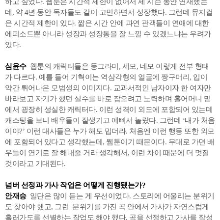
하고 싶었다. 웹툰은 시간적 제한이 없어서 세 시즌 동안 연재했는
데, 약 4년 동안 독자들도 같이 고민하면서 성장했다. 그런데 뮤지컬
은 시간적 제한이 있다. 짧은 시간 안에 과연 관객들이 연애에 대한
에피소드뿐 아니라 성장과 성장통을 잘 느낄 수 있겠느냐는 우려가
있다.
심윤수
웹툰의 캐릭터들은 동그라미, 세모, 네모 이렇게 전부 형태
가 다르다. 예를 들어 기혁이는 역삼각형의 얼굴에 짱구머리, 입이
약간 튀어나온 모범생의 이미지다. 교과서적인 남자이자 한 여자만
바라보고 자기가 했던 실수를 바로 잡으려고 노력하며 홀어머니 밑
에서 굉장히 성실한 캐릭터다. 이런 성격이 외모에 포함되어 있는데
캐스팅을 보니 배우들이 잘생기고 예뻐서 놀랐다. 그런데 ‘내가 처음
이야?’ 이런 대사들은 누가 해도 밉더라. 처음엔 이런 행동 또한 외모
에 포함되어 있다고 생각했는데, 웹툰이기 때문이다. 무대로 가면 배
우들이 연기로 잘 해내줄 거라 생각해서, 이런 차이 때문에 더 멋질
것이라고 기대된다.
넘버 선정과 가사 작업은 어떻게 진행됐는가?
안재승
일단은 많이 듣는 게 우선이었다. 스토리에 어울리는 분위기
도 찾아야 했고, 그런 분위기를 가진 곡 안에서 가사가 자연스럽게
흘러가도록 선별하는 작업도 해야 했다. 곡을 선정하고 가사를 작성