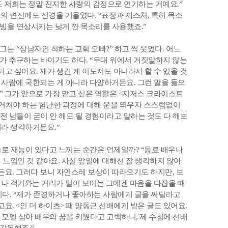
도 저희는 정말 진지한 사랑의 감정으로 연기하는 거예요.”
로의 변신에도 신경을 기울였다. “표정과 제스처, 특히 목소
더빙을 연상시키는 낮게 깐 목소리를 사용했죠.”
 그는 “상남자인 척하는 교회 오빠?” 하고 씩 웃었다. 어느
가 추구하는 바이기도 하다. “무대 위에서 거짓말하지 않는
되고 싶어요. 제가 생긴 게 이도저도 아니라서 할 수 있을 것
한 사람에 국한되는 게 아니라 다양하거든요. 그런 말을 들으
.” 그가 앞으로 가장 맡고 싶은 역할은 <지저스 크라이스트
 거쳐야 하는 험난한 과정에 대해 운을 띄우자 스스럼없이
“전 남들이 굳이 안 해도 될 경험이라고 말하는 것도 다 해보
거라 생각하거든요.”
스로 재능이 있다고 느끼는 순간은 언제일까? “동료 배우나
런 느낌인 것 같아요. 사실 앞일에 대해선 잘 생각하지 않아
든요. 그러다 보니 자연스레 보상이 따라오기도 하지만, 보
이나 객기와는 거리가 멀어 보이는 그에겐 마음을 다잡을 때
’이다. “제가 존경하거나 좋아하는 사람에게 글을 써달라고
요. <인 더 하이츠> 때 양동근 선배에게 받은 글도 있어요.
 모델 삼아 배우의 꿈을 키웠다고 고백하니, 제 수첩에 선배
 감동했죠.”