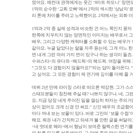
였어요. 예컨대 관객에게는 웃긴 ‘S마트 하모니’ 장면
1막의 순수한 ‘교회 오빠’에서 2막의 섹시한 '상남자’
리 톤에 차이를 주려고 노력했어요. 2막에서는 외화 
1막과 2막 중 실제 성격과 비슷한 건 어느 쪽인지 묻자
한쪽에 치우치지 않는 양면적인 이미지는 배우로서 그
배우, 그리고 다양한 캐릭터를 소화할 수 있는 배우가 
같아요. 누굴 닮았다는 말을 자주 듣는데, 그게 어느 
면 내게 그런 여러 가지 면이 있구나 하는 생각이 들죠
수퍼스타>의 유다와 <헤드윅>의 헤드윅. 여장을 위해
“그것도 다 경험이지 않을까요?”라는 답이 돌아온다. 
고 싶어요. 그 모든 경험이 제 연기에 깊이를 더해 줄 
데뷔 2년 만에 라이징 스타로 떠오른 박강현. 그가 스
스태프분들이 칭찬해 주실 때? 나쁘지 않구나. 네, 그
요. 지금 당장 내게 주어진 일을 열심히 하자는 주의거
상이 없어도 크게 신경 안 써요.” 신인 배우의 조급함
마다 꺼내 보는 보물이 있다. 바로 그만의 ‘보물 수첩
해요. 뭐든 내가 간직하고 되새겨 볼 만한 글을 써달라고
<네 멋대로 해라>에서 형님이 보여준 릴렉스한 연기를
의 하루 일기를 써주셨어요. 그 안에 좋은 말이 많아서