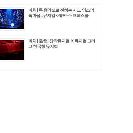
피처 | 록 음악으로 전하는 사도∙영조의
속마음…뮤지컬 <쉐도우> 프레스콜
피처 | [칼럼] 창작뮤지컬, K-뮤지컬 그리
고 한국형 뮤지컬