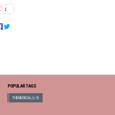
1
POPULAR TAGS
THEMUSICAL소개