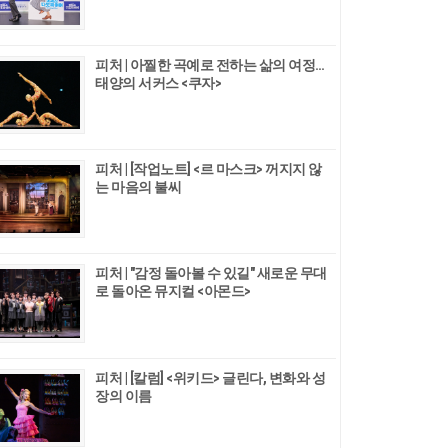
피처 | 아찔한 곡예로 전하는 삶의 여정…
태양의 서커스 <쿠자>
피처 | [작업노트] <르 마스크> 꺼지지 않
는 마음의 불씨
피처 | "감정 돌아볼 수 있길" 새로운 무대
로 돌아온 뮤지컬 <아몬드>
피처 | [칼럼] <위키드> 글린다, 변화와 성
장의 이름