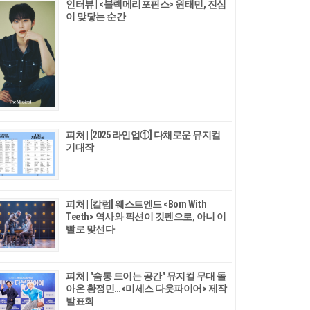
인터뷰 | <블랙메리포핀스> 원태민, 진심
이 맞닿는 순간
피처 | [2025 라인업①] 다채로운 뮤지컬
기대작
피처 | [칼럼] 웨스트엔드 <Born With
Teeth> 역사와 픽션이 깃펜으로, 아니 이
빨로 맞선다
피처 | "숨통 트이는 공간" 뮤지컬 무대 돌
아온 황정민…<미세스 다웃파이어> 제작
발표회