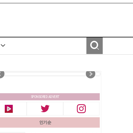
Y
SPONSORED ADVERT
인기순