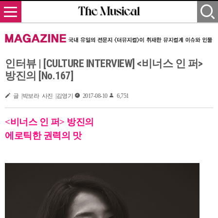
인터뷰 | [CULTURE INTERVIEW] <비너스 인 퍼>
방진의 [No.167]
글 |박보라 사진 |김영기
2017-08-10
6,751
<비너스 인 퍼> 방진의
에로틱한
권력의 맛