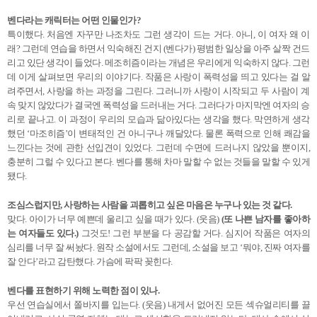
벤다라는 캐릭터는 어떤 인물인가?
특이했다. 처음엔 자꾸만 나조차도 그런 생각이 드는 거다. 아니, 이 여자 왜 이
래? 그런데 연습을 하면서 익숙해진 건지 (벤다가) 평범한 일상을 아주 살짝 건드
리고 있단 생각이 들었다. 메조히즘이라는 개념은 우리에게 익숙하지 않다. 그런
데 이게 살펴보면 우리의 이야기다. 작품은 사랑이 폭력성을 띄고 있다는 걸 알
려주면서, 사랑을 하는 과정을 그린다. 그러니까 사랑이 시작되고 두 사람이 계
속 맞지 않았다가 결국엔 폭력성을 드러내는 거다. 그러다가 마지막엔 여자의 승
리로 끝나고. 이 과정이 우리의 모습과 닮아있다는 생각을 했다. 막연하게 생각
했던 ‘마조히즘’이 변태적인 건 아니구나 깨달았다. 물론 폭력으로 인해 쾌감을
느낀다는 것에 관한 선입견이 있었다. 그런데 수면에 드러나지 않았을 뿐이지,
충분히 그럴 수 있다고 본다. 벤다를 통해 차마 말할 수 없는 것들을 말할 수 있게
됐다.
조심스럽지만, 사랑하는 사람을 괴롭히고 싶은 마음은 누구나 있는 것 같다.
맞다. 아이가 너무 예쁜데 울리고 싶을 때가 있다. (웃음)
(또 나쁜 남자를 좋아하
는 여자들도 있다.)
그것도! 그런 부분을 다 공감할 거다. 심지어 작품은 여자의
심리를 너무 잘 써놨다. 원작 소설에서도 그런데, 소설을 보고 ‘뭐야, 진짜 여자를
잘 안다’라고 감탄했다. 가슴에 팍팍 꽂힌다.
벤다를 표현하기 위해 노력한 점이 있나.
우선 연습실에서 쫄바지를 입는다. (웃음) 내게서 없어진 모든 섹슈얼리티를 끌