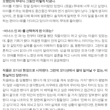
오랜만의 무대다. 그동안 어떻게 지냈나.
아이를 키웠다. 정말 집에서 아이랑만 있었다. (웃음) 무대에 너무 서고 싶었다.
아이를 키우는 와중에도 중간중간 무대와 연기 생각이 많이 났다. 그렇게 생각이
났어도, 온 힘을 다해 육아에 열중했다. 솔직하게 말하면 두 가지 일을 동시에 못
하는 편이다. 때를 기다리고 있다가 이제야, 무대로 돌아왔다.
<비너스 인 퍼>를 선택하게 된 이유는?
<비너스 인 퍼>는 전부터 대본을 봤던 작품이었다. 하고 싶다는 마음이 있었는
데, 좋은 기회가 왔다. 처음엔 작품이 안개 같다고 해야 하나, 이미지는 어느 정도
알 것 같았지만 실체를 쉽사리 이해하기 힘들었다. 음, 몽환적이었다. 그런데 결
혼하고 나서 읽으니까 시선이 달라지더라. 싱글 때 읽었던 것과 다른 기분이었
다. 연애를 하면서 느꼈던 파워 게임이 결혼을 하고 나서의 파워 게임과 다른 것
같다. 이런 차이를 알기에 이 작품이 더 궁금해졌다.
작품은 오디션 현장으로 시작된다. 그런데 오디션에서 절대 일어날 수 없는, 비
현실적인 장면이다.
처음에는 좀 당황했다. 벤다가 왜 오디션을 계속 보겠다는 거지? 벤더가 평범하
지 않은 사람이라고 생각했는데, 아무래도 (원작과 우리의) 정서 차이도 있는 것
같다. 지금은 벤다가 굉장히 이 배역을 하고 싶은 여배우라고 접근하고 있다. 작
품이 끝으로 가면 약간의 반전이 있는데, 이해가 잘 가지 않았던 앞부분이 설명
된다. 사실 나조차도 첫 장면에 들어가기 힘들었다. 그래서 ‘진짜 이 오디션을 보
고 싶다’라고 계속 되뇌고 있다. 아마 실제로 이런 상황이 벌어진다면, 전화해 못
갈 것 같다고 이야기를 하고 포기할 거다. (웃음)