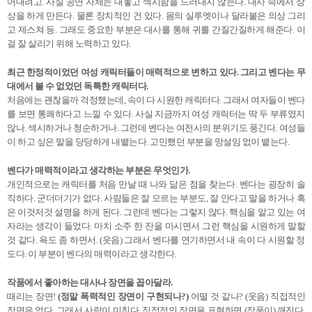
어내려고. 사실 공연 자체는 대놓고 섹시함을 드러내지 않는다. 대사 속에서 상
상을 하게 만든다. 물론 장치적인 건 있다. 몸의 실루엣이나 달라붙은 의상 그리
고 제스쳐 등. 그래도 중요한 부분은 대사를 통해 귀를 간질간질하게 해준다. 이
걸 잘 살리기 위해 노력하고 있다.
최근 한정적이었던 여성 캐릭터들이 매력적으로 변하고 있다. 그리고 벤다는 무
대에서 볼 수 없었던 독특한 캐릭터다.
처음에는 괜찮을까 걱정했는데, 속이 다 시원한 캐릭터다. 그래서 여자들이 벤다
를 보면 통쾌하다고 느낄 수 있다. 사실 지금까지 여성 캐릭터는 딱 두 부류였지
않나. 섹시하거나 청순하거나. 그런데 벤다는 여전사의 분위기도 풍긴다. 여성들
이 하고 싶은 말을 당당하게 내뱉는다. 고민했던 부분을 망설임 없이 뱉는다.
벤다가 매력적이라고 생각하는 부분은 무엇인가.
개인적으로는 캐릭터를 처음 만날 때 나와 닮은 점을 찾는다. 벤다는 굉장히 솔
직하다. 군더더기가 없다. 사람들은 잘 모르는 부분도, 잘 안다고 말을 하거나 혹
은 이것저것 설명을 하게 된다. 그런데 벤다는 그렇지 않다. 핵심을 알고 있는 여
자라는 생각이 들었다. 마치 소주 한 잔을 마시면서 그런 핵심을 시원하게 말할
것 같다. 욕도 좀 하면서. (웃음) 그래서 벤다를 연기하면서 내 속이 다 시원할 정
도다. 이 부분이 벤다의 매력이라고 생각한다.
작품에서 좋아하는 대사나 장면을 꼽아달라.
때리는 장면!
(정말 폭력적인 장면이 구현되나?)
어떨 것 같나? (웃음) 직접적인
장면은 없다. 그래서 사람이 미친다. 직접적인 장면을 표현하면 (작품이) 깨진다.