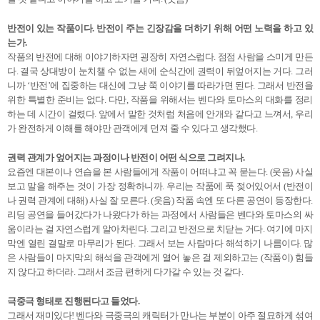
반전이 있는 작품이다. 반전이 주는 긴장감을 더하기 위해 어떤 노력을 하고 있
는가.
작품의 반전에 대해 이야기하자면 굉장히 자연스럽다. 점점 사람을 스미게 만든
다. 결국 상대방이 눈치챌 수 없는 새에 순식간에 권력이 뒤엎어지는 거다. 그러
니까 ‘반전’에 집중하는 대신에 그냥 쭉 이야기를 따라가면 된다. 그래서 반전을
위한 특별한 준비는 없다. 다만, 작품을 위해서는 벤다와 토마스의 대화를 정리
하는 데 시간이 걸렸다. 앞에서 말한 것처럼 처음에 안개와 같다고 느껴서, 우리
가 완전하게 이해를 해야만 관객에게 던져 줄 수 있다고 생각했다.
권력 관계가 엎어지는 과정이나 반전이 어떤 식으로 그려지나.
요즘엔 대본이나 연습을 본 사람들에게 작품이 어떠냐고 꼭 묻는다. (웃음) 사실
보고 말을 해주는 것이 가장 정확하니까. 우리는 작품에 푹 젖어있어서 (반전이
나 권력 관계에 대해) 사실 잘 모른다. (웃음) 작품 속엔 또 다른 공연이 등장한다.
리딩 공연을 들어갔다가 나왔다가 하는 과정에서 사람들은 벤다와 토마스의 싸
움이라는 걸 자연스럽게 알아차린다. 그리고 반전으로 치닫는 거다. 여기에 마지
막엔 열린 결말로 마무리가 된다. 그래서 보는 사람마다 해석하기 나름이다. 많
은 사람들이 마지막의 해석을 관객에게 열어 놓은 걸 제외하고는 (작품이) 힘들
지 않다고 하더라. 그래서 조금 편하게 다가갈 수 있는 것 같다.
극중극 형태로 진행된다고 들었다.
그래서 재미있다! 벤다와 극중극의 캐릭터가 만나는 부분이 아주 절묘하게 섞여