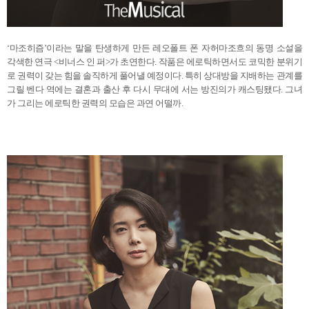
‘마조히즘’이라는 말을 탄생하게 만든 레오폴트 폰 자허마조흐의
동명 소설을
각색한 연극 <비너스 인 퍼>가 초연한다.
작품은 에로틱하면서도 코믹한 분위기
로 권력이 갖는 힘을
솔직하게 풀어낼 예정이다. 특히 상대방을 지배하는
관계를
그릴 벤다 역에는 결혼과 출산 후
다시 무대에 서는 방진의가 캐스팅됐다.
그녀
가 그리는 에로틱한 권력의 모습은 과연 어떨까.