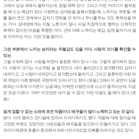
그래서 상상 속에서 펼쳐지는데, 정말 매력 있다. 그리고 이런 이야기가 펼쳐졌
을 때 드는 쾌감이 있다. 사랑하는 상대방을 굴복시켰을 때, 느껴지는 부분들. 예
를 들어 연인 관계에서 갑자기 연락을 안 하거나 무시를 하는 것도 폭력성을 띄
는 거다. 상대방에게는 미칠 노릇이지 않나. 사실 직접적으로 행하는 신체적인
폭력이 없지만 마음을 폭행한 거다. 근데 이때 느껴지는 쾌감, 집에 들어가서 절
로 지어지는 미소. 이런 것들 말이다.
그런 부분에서 느끼는 승자라는 우월감도 있을 거다. 사랑의 크기를 확인할 수
있는.
그럴 수밖에 없다. 사랑을 하면서 동등한 적이 있나. 나는 그렇게 생각하지 않는
다. 사랑의 크기는 시소처럼 늘 움직인다. 내가 올라갔다고 생각했지만 갑자기
내려가고. 그 사람이 내려갔다고 생각했는데 올라가고. 그리고 결혼하면 이런 파
워 게임이 다른 형태로 극명하게 드러나기도 한다. (웃음) 그래서 이 공연이 싱글
때와는 다르게 다가온다. 싱글 때는 어쩌면 사랑만으로 시소가 움직이는데, 지금
은 조금 다르다. ‘아하! 이것만은 내가 질 수 없지’ 이런 마음도 들 때가 있다. (웃
음)
쉽게 접할 수 없는 소재에 초연 작품이다. 배우들이 많이 노력하고 있는 것 같다.
맞다. 이대 캠퍼스 잔디밭에 앉아서 이야기하기도 했다. 작품에 대해 찾아갈 때
고민한 부분도 있었지만 스태프들과 배우들을 믿으면서 만들어가고 있다. 2인
극이기 때문에 호흡이 중요해서 파트너인 (이)도엽 오빠를 따라가는 것도 있다.