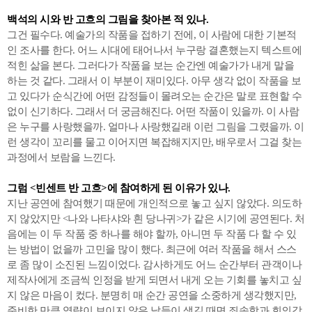
백석의 시와 반 고흐의 그림을 찾아본 적 있나.
그건 필수다. 예술가의 작품을 접하기 전에, 이 사람에 대한 기본적
인 조사를 한다. 어느 시대에 태어나서 누구랑 결혼했는지 텍스트에
적힌 삶을 본다. 그러다가 작품을 보는 순간엔 예술가가 내게 말을
하는 것 같다. 그래서 이 부분이 재미있다. 아무 생각 없이 작품을 보
고 있다가 순식간에 어떤 감정들이 몰려오는 순간은 말로 표현할 수
없이 신기하다. 그래서 더 궁금해진다. 어떤 작품이 있을까. 이 사람
은 누구를 사랑했을까. 얼마나 사랑했길래 이런 그림을 그렸을까. 이
런 생각이 꼬리를 물고 이어지면 복잡해지지만, 배우로서 그걸 찾는
과정에서 보람을 느낀다.
그럼 <빈센트 반 고흐>에 참여하게 된 이유가 있나.
지난 공연에 참여했기 때문에 개인적으로 놓고 싶지 않았다. 의도하
지 않았지만 <나와 나타샤와 흰 당나귀>가 같은 시기에 공연된다. 처
음에는 이 두 작품 중 하나를 해야 할까, 아니면 두 작품 다 할 수 있
는 방법이 없을까 고민을 많이 했다. 최근에 여러 작품을 해서 스스
로 좀 많이 소진된 느낌이었다. 감사하게도 어느 순간부터 관객이나
제작사에게 조금씩 인정을 받게 되면서 내게 오는 기회를 놓치고 싶
지 않은 마음이 컸다. 분명히 매 순간 공연을 소중하게 생각했지만,
준비한 만큼 역량이 보이지 않은 날들이 생길 때면 죄송함과 회의감