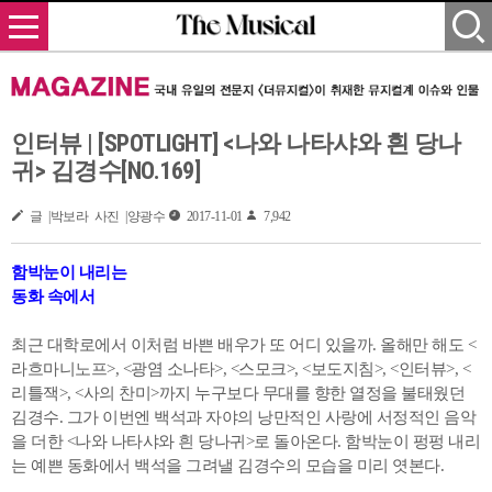
인터뷰 | [SPOTLIGHT] <나와 나타샤와 흰 당나
귀> 김경수[NO.169]
글 |박보라 사진 |양광수
2017-11-01
7,942
함박눈이 내리는
동화 속에서
최근 대학로에서 이처럼 바쁜 배우가 또 어디 있을까. 올해만 해도 <
라흐마니노프>, <광염 소나타>, <스모크>, <보도지침>, <인터뷰>, <
리틀잭>, <사의 찬미>까지 누구보다 무대를 향한 열정을 불태웠던
김경수. 그가 이번엔 백석과 자야의 낭만적인 사랑에 서정적인 음악
을 더한 <나와 나타샤와 흰 당나귀>로 돌아온다. 함박눈이 펑펑 내리
는 예쁜 동화에서 백석을 그려낼 김경수의 모습을 미리 엿본다.