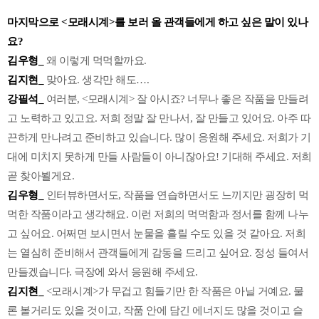
마지막으로 <모래시계>를 보러 올 관객들에게 하고 싶은 말이 있나
요?
김우형_
왜 이렇게 먹먹할까요.
김지현_
맞아요. 생각만 해도….
강필석_
여러분, <모래시계> 잘 아시죠? 너무나 좋은 작품을 만들려
고 노력하고 있고요. 저희 정말 잘 만나서, 잘 만들고 있어요. 아주 따
끈하게 만나려고 준비하고 있습니다. 많이 응원해 주세요. 저희가 기
대에 미치지 못하게 만들 사람들이 아니잖아요! 기대해 주세요. 저희
곧 찾아뵐게요.
김우형_
인터뷰하면서도, 작품을 연습하면서도 느끼지만 굉장히 먹
먹한 작품이라고 생각해요. 이런 저희의 먹먹함과 정서를 함께 나누
고 싶어요. 어쩌면 보시면서 눈물을 흘릴 수도 있을 것 같아요. 저희
는 열심히 준비해서 관객들에게 감동을 드리고 싶어요. 정성 들여서
만들겠습니다. 극장에 와서 응원해 주세요.
김지현_
<모래시계>가 무겁고 힘들기만 한 작품은 아닐 거예요. 물
론 볼거리도 있을 것이고, 작품 안에 담긴 에너지도 많을 것이고 슬