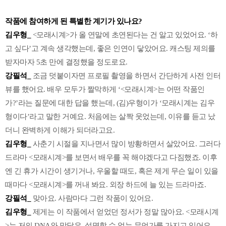
작품에 참여하게 된 특별한 계기가 있나요?
김우형_
<모래시계>가 올 연말에 초연된다는 건 알고 있었어요. ‘하
고 싶다’고 계속 생각했는데, 좋은 인연이 닿았어요. 캐스팅 제의를
받자마자 5초 만에 결정했을 정도로요.
강필석_
조금 덧붙이자면 프로필 촬영을 하면서 간단하게 사전 인터
뷰를 했어요. 배우 모두가 짤막하게 ‘<모래시계>는 어떤 작품인
가?’라는 질문에 대한 답을 했는데, (김)우형이가 ‘모래시계는 김우
형이다’라고 말한 거예요. 처음에는 살짝 웃었는데, 이유를 듣고 났
더니 완벽하게 이해가 되더라고요.
김우형_
사춘기 시절을 지나면서 많이 방황하면서 살았어요. 그러다
드라마 <모래시계>를 보면서 배우를 꼭 해야겠다고 다짐했죠. 이후
엔 긴 휴가 시간이 생기거나, 우울할 때도, 혹은 제게 무슨 일이 있을
때마다 <모래시계>를 꺼내 봐요. 외장 하드에 늘 있는 드라마죠.
강필석_
맞아요. 사람마다 그런 작품이 있어요.
김우형_
제게는 이 작품에서 얻었던 정서가 정말 많아요. <모래시계
>는 저의 DNA와 맞닿은, 설명할 수 없는 무언가를 가지고 있어요.