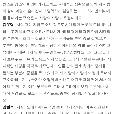
퀀스로 강조되며 넘어가기도 해요. 시대적인 상황으로 인해 세 사람
의 삶이 이렇게 흘러간다고 명확하게 설명하는 거죠. 하지만 이야기
를 풀어가는 주축은 세 사람의 사랑과 우정이에요.
김우형_
사실 저는 지금도 어느 정도로 시대적인 부분을 드러내느냐
하는 고민을 하고 있어요. <모래시계>의 배경이 배경인 만큼 시대적
인 부분이 강조되는 것을 기대하는 관객들도 분명 있을 것이고, 이
부분이 형성하는 분위기도 상당히 강하거든요. 예를 들어서, 삼청교
육대에서 태수에게 일어나는 일들은 정말 강렬해요. 그리고 그곳에
서 보여주는 태수의 모습도 되게 멋있죠. 그래서 적절한 부분에서 시
대적인 배경을 딱딱 찍어주면서도 인물 간의 관계 속에서 정서를 표
현하는 부분에 중점을 두고 있어요. 세 사람의 사랑이 어떻게 무너지
고 아파하는지, 누군가가 어떻게 배신하고 어떤 권력의 편에 서서 살
아갈 수 있는지, 이런 부분을요. 그래서 드라마를 보지 못했거나 시
대적 배경을 잘 모르시는 관객들도, 충분히 공감할 수 있으리라 봐
요.
강필석_
사실 <모래시계>는 정말 큰 이야기 같지만, 아주 간단한 이
야기예요. 세 사람은 사랑과 우정이 전부인 사람이거든요. 그래서 시