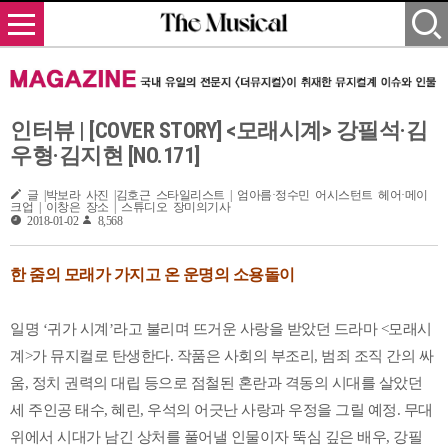
인터뷰 | [COVER STORY] <모래시계> 강필석·김
우형·김지현 [NO.171]
글 |박보라 사진 |김호근 스타일리스트 | 엄아름·정수민 어시스턴트 헤어·메이
크업 | 이창은 장소 | 스튜디오 장미의기사
2018-01-02
8,568
한 줌의 모래가 가지고 온 운명의 소용돌이
일명 ‘귀가 시계’라고 불리며 뜨거운 사랑을 받았던 드라마 <모래시
계>가 뮤지컬로 탄생한다. 작품은 사회의 부조리, 범죄 조직 간의 싸
움, 정치 권력의 대립 등으로 점철된 혼란과 격동의 시대를 살았던
세 주인공 태수, 혜린, 우석의 어긋난 사랑과 우정을 그릴 예정. 무대
위에서 시대가 남긴 상처를 풀어낼 인물이자 뚝심 깊은 배우, 강필