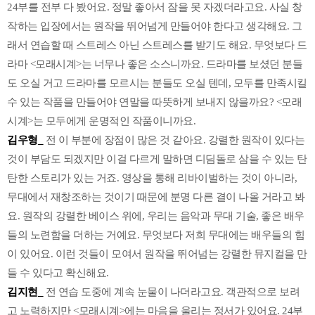
24부를 전부 다 봤어요. 정말 좋아서 잠을 못 자겠더라고요. 사실 창
작하는 입장에서는 원작을 뛰어넘게 만들어야 한다고 생각해요. 그
래서 연습할 때 스트레스 아닌 스트레스를 받기도 해요. 무엇보다 드
라마 <모래시계>는 너무나 좋은 소스니까요. 드라마를 보셨던 분들
도 오실 거고 드라마를 모르시는 분들도 오실 텐데, 모두를 만족시킬
수 있는 작품을 만들어야 연말을 따뜻하게 보내지 않을까요? <모래
시계>는 모두에게 운명적인 작품이니까요.
김우형_
전 이 부분에 장점이 많은 것 같아요. 강렬한 원작이 있다는
것이 부담도 되겠지만 이걸 다르게 말하면 디딤돌로 삼을 수 있는 탄
탄한 스토리가 있는 거죠. 영상을 통해 리바이벌하는 것이 아니라,
무대에서 재창조하는 것이기 때문에 분명 다른 결이 나올 거라고 봐
요. 원작의 강렬한 베이스 위에, 우리는 음악과 무대 기술, 좋은 배우
들의 노련함을 더하는 거예요. 무엇보다 저희 무대에는 배우들의 힘
이 있어요. 이런 것들이 모여서 원작을 뛰어넘는 강렬한 뮤지컬을 만
들 수 있다고 확신해요.
김지현_
전 연습 도중에 계속 눈물이 나더라고요. 객관적으로 보려
고 노력하지만 <모래시계>에는 마음을 울리는 정서가 있어요. 24부