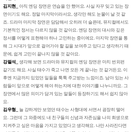
김지현_
아직 엔딩 장면은 연습을 안 했어요. 사실 자꾸 잊고 있는 장
면이기도 해요. 정말 마지막이라서요, 생각만 해도 눈물이 날 것 같
죠. 드라마 마지막 장면은 담담해서 오히려 더 슬픈데, 뮤지컬에서도
기본적인 정서는 다르지 않을 것 같아요. 엔딩 장면의 대사와 깊은
정서를 어떻게 표현해야 하나 고민하는 중이에요. 마지막 장면을 통
해 그 시대가 앞으로 걸어가야 할 길을 보여주고 있다고 생각하기 때
문에, 쉽게 고민이 끝나지 않을 것 같아요.
강필석_
생각해 보면 드라마와 뮤지컬의 엔딩 장면은 마치 번외편
같기도 해요. 사실 태수가 죽고 나면 모든 게 끝나는 것 같거든요. 이
후엔 지금까지 있었던 일들을 툭툭 주고받는 느낌이죠. 남아 있는 사
람들이 앞으로 어떻게 해야 하는지에 대한 이야기를 나누니까요. 그
장면에서 많은 의미가 담겨 있는 말들이 등장하기도 해서 쉽지 않아
요.
김우형_
늘 강하게만 보였던 태수는 사형대에 서면서 굉장히 떨어
요. 그런데 그 와중에도 내 친구들의 신념과 자존심을 나의 희생으로
지켜주고 싶은 마음을 가지고 있었다고 생각해요. 나만 사라진다면