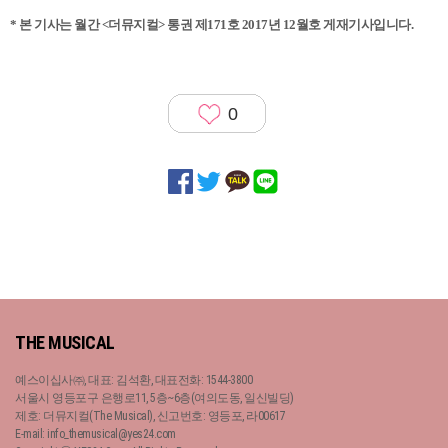
*
본 기사는 월간 <더뮤지컬> 통권 제171호 2017년 12월호 게재기사입니다.
0
THE MUSICAL
예스이십사㈜, 대표: 김석환, 대표전화: 1544-3800
서울시 영등포구 은행로11, 5층~6층(여의도동, 일신빌딩)
제호: 더뮤지컬(The Musical), 신고번호: 영등포, 라00617
E-mail: info_themusical@yes24.com