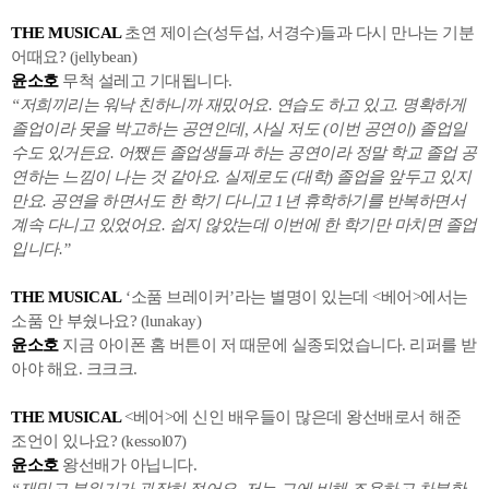
THE MUSICAL
초연 제이슨(성두섭, 서경수)들과 다시 만나는 기분
어때요? (jellybean)
윤소호
무척 설레고 기대됩니다.
“저희끼리는 워낙 친하니까 재밌어요. 연습도 하고 있고. 명확하게
졸업이라 못을 박고하는 공연인데, 사실 저도 (이번 공연이) 졸업일
수도 있거든요. 어쨌든 졸업생들과 하는 공연이라 정말 학교 졸업 공
연하는 느낌이 나는 것 같아요. 실제로도 (대학) 졸업을 앞두고 있지
만요. 공연을 하면서도 한 학기 다니고 1년 휴학하기를 반복하면서
계속 다니고 있었어요. 쉽지 않았는데 이번에 한 학기만 마치면 졸업
입니다.”
THE MUSICAL
‘소품 브레이커’라는 별명이 있는데 <베어>에서는
소품 안 부쉈나요? (lunakay)
윤소호
지금 아이폰 홈 버튼이 저 때문에 실종되었습니다. 리퍼를 받
아야 해요. 크크크.
THE MUSICAL
<베어>에 신인 배우들이 많은데 왕선배로서 해준
조언이 있나요? (kessol07)
윤소호
왕선배가 아닙니다.