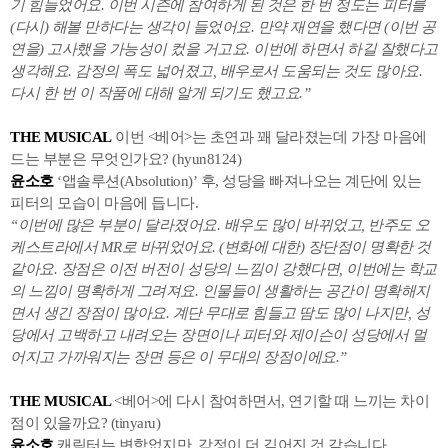
기 힘들었어요. 이번 시즌에 참여하게 된 것은 한 번 정도는 피터를
(다시) 해볼 만하다는 생각이 들었어요. 만약 재연을 했다면 (이번 공
연을) 고사했을 가능성이 컸을 거고요. 이번에 하면서 하길 잘했다고
생각해요. 감정의 폭도 넓어졌고, 배우로서 도움되는 것도 많아요.
다시 한 번 이 작품에 대해 알게 되기도 했고요.”
THE MUSICAL
이번 <베어>는 초연과 꽤 달라졌는데 가장 마음에
드는 부분은 무엇인가요? (hyun8124)
윤소호
‘앱솔루션(Absolution)’ 후, 성당을 빠져나오는 계단에 있는
피터의 모습이 마음에 듭니다.
“이번에 많은 부분이 달라졌어요. 배우도 많이 바뀌었고, 반주도 오
케스트라에서 MR로 바뀌었어요. (변화에 대한) 장단점이 명확한 것
같아요. 장점은 이전 버전이 성당의 느낌이 강했다면, 이번에는 학교
의 느낌이 명확하게 그려져요. 인물들이 생활하는 공간이 명확해지
면서 생긴 장점이 많아요. 계단 무대로 힘들고 땀도 많이 나지만, 성
당에서 고백하고 내려오는 장면이나 피터와 제이슨이 성당에서 멀
어지고 가까워지는 장면 등은 이 무대의 장점이에요.”
THE MUSICAL
<베어>에 다시 참여하면서, 연기할 때 느끼는 차이
점이 있을까요? (tinyaru)
윤소호
캐릭터는 변함없지만, 감정이 더 깊어진 것 같습니다.