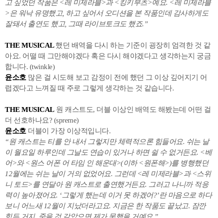
고 싶었던 작품은 <레 미제라블>과 <킹키부츠>예요. <레 미제라블
>은 워낙 유명했고, 하고 싶어서 오디션을 본 작품인데 감사하게도
잘돼서 출연도 했고, 그때 라이브토크도 했죠.”
THE MUSICAL
했던 배역을 다시 하는 기준이 굉장히 엄격한 것 같
아요. 어떨 때 그만해야겠다 혹은 다시 해야겠다고 생각하는지 궁금
합니다. (twinkle)
윤소호
많은 걸 시도해 보고 감정이 전에 했던 그 이상 깊어지기 어
렵겠다고 느껴질 때 주로 그렇게 생각하는 것 같습니다.
THE MUSICAL
원 캐스트도, 더블 이상인 배역도 해봤는데 어떤 걸
더 선호하나요? (spreme)
윤소호
더블이 가장 이상적입니다.
“원 캐스트는 티를 안 내서 그렇지만 체력적으론 힘들어요. 쉬는 날
이 월요일 하루인데 그날도 연습이 있거나 하면 쉴 수 없거든요. <베
어>와 <원스 어폰 어 타임 인 해운대>(이하 <원폰해>)를 병행했던
12월에는 쉬는 날이 거의 없었어요. 그런데 <레 미제라블>과 <스위
니 토드>를 연달아 원 캐스트로 출연했거든요. 그러고 나니까 적응
력이 높아졌어요. ‘그렇게 했는데 이거 못 하겠어?’란 마음으로 하다
보니 어느새 12월이 지났더라고요. 지금은 한 작품도 끝났고. 잠깐
힘든 거지, 죽을 것 같았으면 제가 못했을 거예요.”