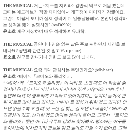
THE MUSICAL
저는 <지구를 지켜라> 강만식 역으로 처음 봤는데
그때는 애드리브가 정말 재미있어서 개구쟁이 이미지가 강했어요.
그런데 이렇게 보니까 실제 성격이 더 알쏭달쏭해요. 본인이 생각하
는 성격을 짧게 설명하면? (real90902)
윤소호
매우 자상하며 매우 섬세하며 유쾌함.
THE MUSICAL
공연이나 연습 없는 날은 주로 뭐하면서 시간을 보
내나요? 공연과 관련된 것 말고요. (spreme)
윤소호
친구들 만나거나 영화도 보고 많이 쉽니다.
THE MUSICAL
요즘 최대 관심사는 무엇인가요? (jellybean)
윤소호
<베어>, 『로미오와 줄리엣』.
“<베어>에 『로미오와 줄리엣』이 나와요. 초연 때도 이 작품을 읽
었지만 천재가 아닌 이상 시간이 지나면 잊게 되잖아요. 이번에 이
장면에 대해 더 명확하게 기억하고 있어야겠다는 생각이 들어서 관
련 자료를 많이 보고 있어요. <베어>를 잘하기 위한 것도 있지만, 읽
으면 읽을수록 초연 때 못 느낀 걸 찾는 걸 보면 이 작품이 <베어>와
연관성이 있고, 신기한 것도 많다는 생각이 들어요. 그래서 『로미오
와 줄리엣』뿐만 아니라 유튜브 강의도 찾아봐요. 평소에는 야구를
좋아하는데 비시즌이라 관심을 갖고 싶어도 가질 수가 없어요. 그래