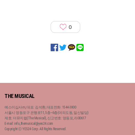
0
THE MUSICAL
예스이십사㈜, 대표: 김석환, 대표전화: 1544-3800
서울시 영등포구 은행로11, 5층~6층(여의도동, 일신빌딩)
제호: 더뮤지컬(The Musical), 신고번호: 영등포, 라00617
E-mail: info_themusical@yes24.com
Copyright ⓒ YES24 Corp. All Rights Reserved.