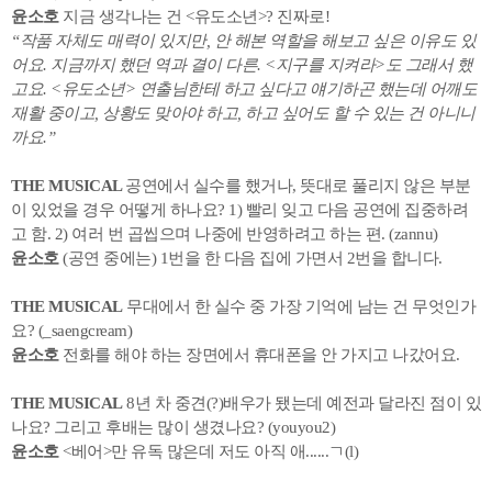
윤소호
지금 생각나는 건 <유도소년>? 진짜로!
“작품 자체도 매력이 있지만, 안 해본 역할을 해보고 싶은 이유도 있
어요. 지금까지 했던 역과 결이 다른. <지구를 지켜라>도 그래서 했
고요. <유도소년> 연출님한테 하고 싶다고 얘기하곤 했는데 어깨도
재활 중이고, 상황도 맞아야 하고, 하고 싶어도 할 수 있는 건 아니니
까요.”
THE MUSICAL
공연에서 실수를 했거나, 뜻대로 풀리지 않은 부분
이 있었을 경우 어떻게 하나요? 1) 빨리 잊고 다음 공연에 집중하려
고 함. 2) 여러 번 곱씹으며 나중에 반영하려고 하는 편. (zannu)
윤소호
(공연 중에는) 1번을 한 다음 집에 가면서 2번을 합니다.
THE MUSICAL
무대에서 한 실수 중 가장 기억에 남는 건 무엇인가
요? (_saengcream)
윤소호
전화를 해야 하는 장면에서 휴대폰을 안 가지고 나갔어요.
THE MUSICAL
8년 차 중견(?)배우가 됐는데 예전과 달라진 점이 있
나요? 그리고 후배는 많이 생겼나요? (youyou2)
윤소호
<베어>만 유독 많은데 저도 아직 애......ㄱ(l)