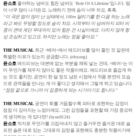
윤소호
좋아하는 넘버도 힘든 넘버도 ‘Role Of A Lifetime’입니다. 땀
이 너무 많이 나거든요. 노래하기 전에 숨이 너무 차요. 흑흑.
“이 곡은 땀이 많이 난 상태에서, 100m 달리기를 한 다음 하는 노래
라고 봐도 무방할 정도로 숨이 차요. 시작부터 이 넘버까지 피터 비
중이 큰데 계단 무대까지 있어 힘든 건 사실이에요. 다치지 않게 항
상 조심하고 있고요. 하지만 노래는 정말 좋아요.”
THE MUSICAL
최근 <베어>에서 애드리브를 많이 줄인 것 같은데
특별한 이유가 있는지 궁금합니다. (elnyang)
윤소호
애드리브는 대본에 없는 부분을 채워 넣는 건데, <베어>는 이
미 무언가를 채우지 않아도 좋은 작품이에요. 애드리브로 즐겁게 하
는 것도 좋지만, 공연이 한 달 정도 남은 시점에서 작품 본연의 모습
으로 관객들을 만나는 게 더 좋다고 생각돼서 그렇게 하고 있습니다.
“점점 끝으로 가니까 더 집중하게 되는 시기이기도 합니다.”
THE MUSICAL
공연이 회를 거듭할수록 피터로 표현하는 감정이
점점 더 깊어지는 느낌이에요. 그런 감정들을 표현할 때 가장 중요하
게 생각하는 게 있다면? (hyun8124)
윤소호
억지로 무언가를 끄집어내지 않고 즐거우면 즐거운 대로 슬
프면 슬픈 대로 있는 그대로의 감정을 표현해도 충분한 작품이기에