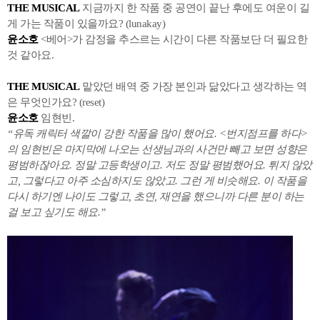
THE MUSICAL
지금까지 한 작품 중 공연이 끝난 후에도 여운이 길
게 가는 작품이 있을까요? (lunakay)
윤소호
<베어>가 감정을 추스르는 시간이 다른 작품보단 더 필요한
것 같아요.
THE MUSICAL
맡았던 배역 중 가장 본인과 닮았다고 생각하는 역
은 무엇인가요? (reset)
윤소호
임현빈.
“유독 캐릭터 색깔이 강한 작품을 많이 했어요. <번지점프를 하다>
의 임현빈은 마지막에 나오는 선생님과의 사건만 빼고 보면 성향은
평범하잖아요. 정말 고등학생이고. 저도 정말 평범했어요. 튀지 않았
고, 그렇다고 아주 소심하지도 않았고. 그런 게 비슷해요. 이 작품을
다시 하기엔 나이도 그렇고, 초연, 재연을 했으니까 다른 분이 하는
걸 보고 싶기도 해요.”