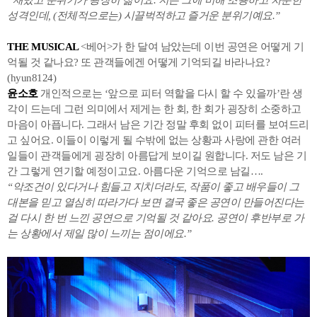
“재밌고 분위기가 굉장히 젊어요. 저는 그에 비해 조용하고 차분한
성격인데, (전체적으로는) 시끌벅적하고 즐거운 분위기예요.”
THE MUSICAL
<베어>가 한 달여 남았는데 이번 공연은 어떻게 기
억될 것 같나요? 또 관객들에겐 어떻게 기억되길 바라나요?
(hyun8124)
윤소호
개인적으로는 ‘앞으로 피터 역할을 다시 할 수 있을까’란 생
각이 드는데 그런 의미에서 제게는 한 회, 한 회가 굉장히 소중하고
마음이 아픕니다. 그래서 남은 기간 정말 후회 없이 피터를 보여드리
고 싶어요. 이들이 이렇게 될 수밖에 없는 상황과 사랑에 관한 여러
일들이 관객들에게 굉장히 아름답게 보이길 원합니다. 저도 남은 기
간 그렇게 연기할 예정이고요. 아름다운 기억으로 남길….
“악조건이 있다거나 힘들고 지치더라도, 작품이 좋고 배우들이 그
대본을 믿고 열심히 따라가다 보면 결국 좋은 공연이 만들어진다는
걸 다시 한 번 느낀 공연으로 기억될 것 같아요. 공연이 후반부로 가
는 상황에서 제일 많이 느끼는 점이에요.”