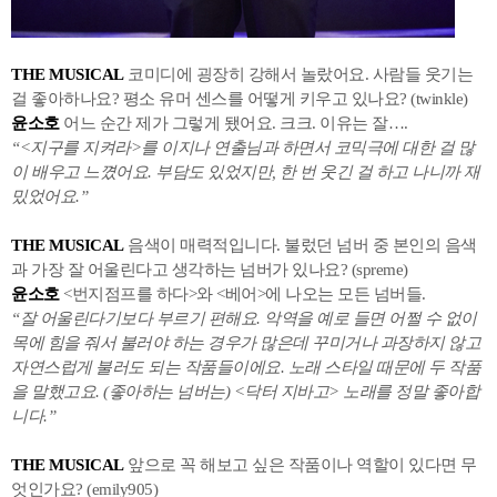
THE MUSICAL
코미디에 굉장히 강해서 놀랐어요. 사람들 웃기는
걸 좋아하나요? 평소 유머 센스를 어떻게 키우고 있나요? (twinkle)
윤소호
어느 순간 제가 그렇게 됐어요. 크크. 이유는 잘….
“<지구를 지켜라>를 이지나 연출님과 하면서 코믹극에 대한 걸 많
이 배우고 느꼈어요. 부담도 있었지만, 한 번 웃긴 걸 하고 나니까 재
밌었어요.”
THE MUSICAL
음색이 매력적입니다. 불렀던 넘버 중 본인의 음색
과 가장 잘 어울린다고 생각하는 넘버가 있나요? (spreme)
윤소호
<번지점프를 하다>와 <베어>에 나오는 모든 넘버들.
“잘 어울린다기보다 부르기 편해요. 악역을 예로 들면 어쩔 수 없이
목에 힘을 줘서 불러야 하는 경우가 많은데 꾸미거나 과장하지 않고
자연스럽게 불러도 되는 작품들이에요. 노래 스타일 때문에 두 작품
을 말했고요. (좋아하는 넘버는) <닥터 지바고> 노래를 정말 좋아합
니다.”
THE MUSICAL
앞으로 꼭 해보고 싶은 작품이나 역할이 있다면 무
엇인가요? (emily905)