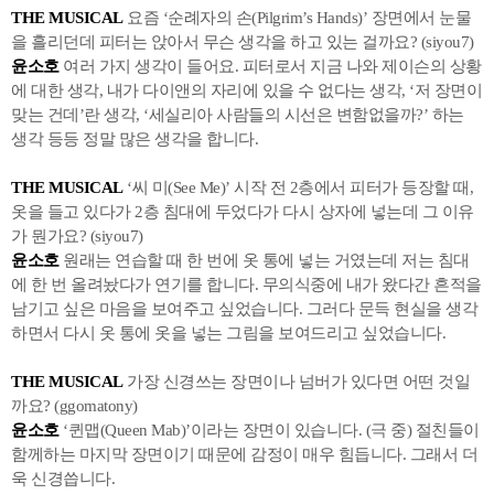
THE MUSICAL
요즘 ‘순례자의 손(Pilgrim’s Hands)’ 장면에서 눈물
을 흘리던데 피터는 앉아서 무슨 생각을 하고 있는 걸까요? (siyou7)
윤소호
여러 가지 생각이 들어요. 피터로서 지금 나와 제이슨의 상황
에 대한 생각, 내가 다이앤의 자리에 있을 수 없다는 생각, ‘저 장면이
맞는 건데’란 생각, ‘세실리아 사람들의 시선은 변함없을까?’ 하는
생각 등등 정말 많은 생각을 합니다.
THE MUSICAL
‘씨 미(See Me)’ 시작 전 2층에서 피터가 등장할 때,
옷을 들고 있다가 2층 침대에 두었다가 다시 상자에 넣는데 그 이유
가 뭔가요? (siyou7)
윤소호
원래는 연습할 때 한 번에 옷 통에 넣는 거였는데 저는 침대
에 한 번 올려놨다가 연기를 합니다. 무의식중에 내가 왔다간 흔적을
남기고 싶은 마음을 보여주고 싶었습니다. 그러다 문득 현실을 생각
하면서 다시 옷 통에 옷을 넣는 그림을 보여드리고 싶었습니다.
THE MUSICAL
가장 신경쓰는 장면이나 넘버가 있다면 어떤 것일
까요? (ggomatony)
윤소호
‘퀸맵(Queen Mab)’이라는 장면이 있습니다. (극 중) 절친들이
함께하는 마지막 장면이기 때문에 감정이 매우 힘듭니다. 그래서 더
욱 신경씁니다.