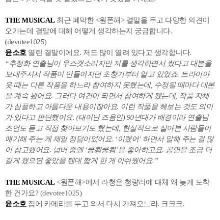
THE MUSICAL
최근 폐막한 <원폰해> 결말을 두고 다양한 의견이
오가는데 결말에 대해 어떻게 생각하는지 궁금합니다.
(devotee1025)
윤소호
열린 결말이에요. 저도 많이 열려 있다고 생각합니다.
“추정화 연출님이 우스갯소리지만 저를 생각하면서 썼다고 대본을
보내주셔서 작품이 만들어지던 초창기부터 알고 있었죠. 트라이아
웃 때는 다른 작품을 하느라 참여하지 못했는데, 수정될 때마다 대본
을 계속 봤어요. 그러다 여건이 되면서 참여하게 됐는데, 작품 자체
가 심플하고 아름다운 내용이잖아요. 이런 작품을 해보는 것도 의미
가 있다고 판단했어요. (태어난 즈음인) 90년대가 배경이라 연출님
조언도 듣고 직접 찾아보기도 했는데, 현실적으로 살아본 사람들이
얘기해 주는 게 제일 정답이었어요. ‘이랬어’ 하면서 말해 주는 걸 많
이 참고했어요. 넘버 중엔 ‘쿵쾅쿵쾅’을 좋아하고요. 공연을 조금 더
길게 했으면 좋았을 텐데 짧게 한 게 아쉬웠어요.”
THE MUSICAL
<원폰해>에서 라청은 청량리에 대체 왜 늦게 도착
한 건가요? (devotee1025)
윤소호
집에 카메라를 두고 와서 다시 가져오느라. 크크크.