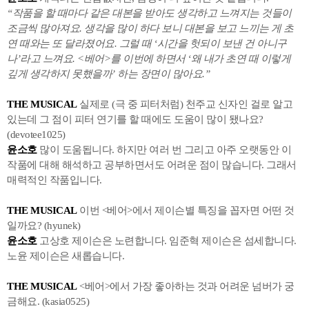
“작품을 할 때마다 같은 대본을 받아도 생각하고 느껴지는 것들이
조금씩 많아져요. 생각을 많이 하다 보니 대본을 보고 느끼는 게 초
연 때와는 또 달라졌어요. 그럴 때 ‘시간을 헛되이 보낸 건 아니구
나’라고 느껴요. <베어>를 이번에 하면서 ‘왜 내가 초연 때 이렇게
깊게 생각하지 못했을까’ 하는 장면이 많아요.”
THE MUSICAL
실제로 (극 중 피터처럼) 천주교 신자인 걸로 알고
있는데 그 점이 피터 연기를 할 때에도 도움이 많이 됐나요?
(devotee1025)
윤소호
많이 도움됩니다. 하지만 여러 번 그리고 아주 오랫동안 이
작품에 대해 해석하고 공부하면서도 어려운 점이 많습니다. 그래서
매력적인 작품입니다.
THE MUSICAL
이번 <베어>에서 제이슨별 특징을 꼽자면 어떤 것
일까요? (hyunek)
윤소호
고상호 제이슨은 노련합니다. 임준혁 제이슨은 섬세합니다.
노윤 제이슨은 새롭습니다.
THE MUSICAL
<베어>에서 가장 좋아하는 것과 어려운 넘버가 궁
금해요. (kasia0525)