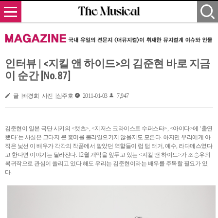
인터뷰 | <지킬 앤 하이드>의 김준현 바로 지금
이 순간 [No.87]
글 |배경희 사진 |심주호
2011-01-03
7,947
김준현이 일본 극단 시키의 <캣츠>, <지저스 크라이스트 수퍼스타>, <아이다>에 ‘출연
했다’는 사실은 그다지 큰 흥미를 불러일으키지 않을지도 모른다. 하지만 우리에게 아
직은 낯선 이 배우가 각각의 작품에서 맡았던 역할들이 럼 텀 터거, 예수, 라다메스였다
고 한다면 이야기는 달라진다. 12월 개막을 앞두고 있는 <지킬 앤 하이드>가 조승우의
복귀작으로 관심이 쏠리고 있다 해도 우리는 김준현이라는 배우를 주목할 필요가 있
다.