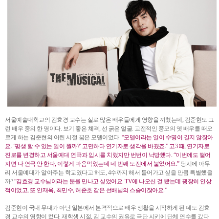
서울예술대학교의 김효경 교수는 실로 많은 배우들에게 영향을 끼쳤는데, 김준현도 그
런 배우 중의 한 명이다. 보기 좋은 체격, 선 굵은 얼굴. 고전적인 풍모의 옛 배우를 떠오
르게 하는 김준현의 어린 시절 꿈은 모델이었다.
“모델이라는 일이 수명이 길지 않잖아
요. ‘평생 할 수 있는 일이 뭘까?’ 고민하다 연기자로 생각을 바꿨죠.” 고3 때, 연기자로
진로를 변경하고 서울예대 연극과 입시를 치렀지만 번번이 낙방했다. “이번에도 떨어
지면 나 연극 안 한다, 이렇게 마음먹었는데 네 번째 도전에서 붙었어요.”
당시에 아무
리 서울예대가 알아주는 학교였다고 해도, 4수까지 해서 들어가고 싶을 만큼 특별했을
까?
“김효경 교수님이라는 분을 만나고 싶었어요. TV에 나오신 걸 봤는데 굉장히 인상
적이었고, 또 안재욱, 최민수, 허준호 같은 선배님의 스승이잖아요.”
김준현이 국내 무대가 아닌 일본에서 본격적으로 배우 생활을 시작하게 된 데도 김효
경 교수의 영향이 컸다. 재학생 시절, 김 교수의 권유로 극단 시키에 단체 연수를 갔다