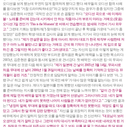
오디션을 보게 됐는데 우연치 않게 합격하게 됐다고 했다. 배우들의 오디션 합격 사례
를 듣다보면 “거참 드라마틱하네요!”라고 맞장구치게 되는 경우가 종종 있지만 그중에
서도 김준현의 사연은 ‘극적인 순간’으로 손 꼽힐만 하다.
“오디션 곡으로 <레 미제라
블> 노래를 준비해 갔는데 시키에서 안 하는 작품이니까 부르지 마라는 거예요.(웃음)
오디션 3일 전인가 ‘This is the Moment’로 바꿔서 연습했어요. 밤새워 가면서 가사 외우
고.”
그런데 기회는 엉뚱하게(?) 찾아왔다. 오디션이 끝난 후 학생들 가운데 “나이가 좀
있었던” 김준현이 학생 대표로 감사의 글을 읽게 됐는데, 거기서 극단 대표의 눈에 띄게
됐다는 거다.
“제가 연설문을 읽는 중에 아사리 게이타 대표가 한국 제작부 사람한테 저
친구 아까 노래 불렀냐고 물었다는 거예요. 근데 왜 기억이 안 나냐면서. 제 입으로 말
하긴 좀 그렇지만 목소리가 좋다고 그러셨대요.”
그는 자신의 입으로 이렇게 말하는 게
민망했는지 어색하게 웃었지만 부드러운 중저음은 확실히 매력을 느낄 만한 목소리다.
2005년, 김준현은 졸업과 동시에 일본으로 건너갔다. 첫 배역인 <라이온 킹>의 무파사
로 무대에 선 것은 다음 해의 일이다.
“제가 일본에 간 날이 2005년 3월 14일, 무파사로
처음 무대에 선 날이 2006년 1월 26일이에요.(그는 날짜를 정확히 기억하고 있었다). 10
개월이 걸린 거죠.”
안정적인 톤으로 담담하게 말하는 그의 이야기를 듣다 보면 ‘아, 그
랬구나’ 하고 쉽게 넘기게 되는데 ‘외국인 배우’가 대사 많은 역할을 맡는다는 것이 쉬
운 일은 아닐 것이다. 게다가 일본어를 전혀 못했던 사람이라면 더더욱. 따라서 무파사
를 준비하라는 지시를 받았을 때 그는 전에 없는 부담을 느껴야 했다.
“같이 간 친구들
중에 제일 먼저 배역을 맡게 된 거였는데 일본어 선생님이 그러시더라고요. 네가 잘해
야 된다고. 네가 잘해 내지 못하면 나머지 사람들은 기회가 없어진다고.”
그렇다면 결과
는?
“냉정히 말해, 무대에 올랐을 때도 대사를 정확하게 하진 못했어요. 억양도 좋지 않
았고. 그래서 한 달 뒤에 강판 당했어요.”
자신을 잘 포장하기 위해 애쓰는 것이 보통인
배우에게서 굳이 말하지 않으면 모를 솔직한 대답을 듣는 건 신선하다.
“대표님이 보러
오셨어요. 제가 잘하고 있나. 그런데 아직 대사가 부족하다고 해서 바로 내려오게 된 거
죠. 좌절은 안 했는데 자존심이 상했어요. 두고 보자, 이를 꽉 물고 연습해서 한 달 뒤에