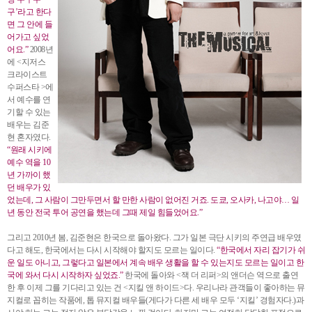
구’라고 한다
면 그 안에 들
어가고 싶었
어요.”
2008년
에 <지저스
크라이스트
수퍼스타 >에
서 예수를 연
기할 수 있는
배우는 김준
현 혼자였다.
“원래 시키에
예수 역을 10
년 가까이 했
던 배우가 있
었는데, 그 사람이 그만두면서 할 만한 사람이 없어진 거죠. 도쿄, 오사카, 나고야… 일
년 동안 전국 투어 공연을 했는데 그때 제일 힘들었어요.”
그리고 2010년 봄, 김준현은 한국으로 돌아왔다. 그가 일본 극단 시키의 주연급 배우였
다고 해도, 한국에서는 다시 시작해야 할지도 모르는 일이다.
“한국에서 자리 잡기가 쉬
운 일도 아니고, 그렇다고 일본에서 계속 배우 생활을 할 수 있는지도 모르는 일이고 한
국에 와서 다시 시작하자 싶었죠.”
한국에 돌아와 <잭 더 리퍼>의 앤더슨 역으로 출연
한 후 이제 그를 기다리고 있는 건 <지킬 앤 하이드>다. 우리나라 관객들이 좋아하는 뮤
지컬로 꼽히는 작품에, 톱 뮤지컬 배우들(게다가 다른 세 배우 모두 ‘지킬’ 경험자다.)과