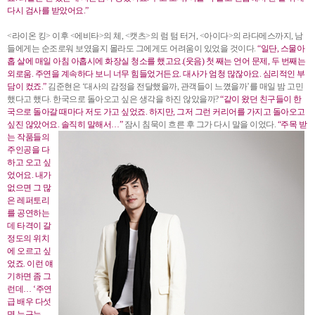
다시 검사를 받았어요.”
<라이온 킹> 이후 <에비타>의 체, <캣츠>의 럼 텀 터거, <아이다>의 라다메스까지, 남
들에게는 순조로워 보였을지 몰라도 그에게도 어려움이 있었을 것이다.
“일단, 스물아
홉 살에 매일 아침 아홉시에 화장실 청소를 했고요.(웃음) 첫 째는 언어 문제, 두 번째는
외로움. 주연을 계속하다 보니 너무 힘들었거든요. 대사가 엄청 많잖아요. 심리적인 부
담이 컸죠.”
김준현은 ‘대사의 감정을 전달했을까, 관객들이 느꼈을까’를 매일 밤 고민
했다고 했다. 한국으로 돌아오고 싶은 생각을 하진 않았을까?
“같이 왔던 친구들이 한
국으로 돌아갈 때마다 저도 가고 싶었죠. 하지만, 그저 그런 커리어를 가지고 돌아오고
싶진 않았어요. 솔직히 말해서…”
잠시 침묵이 흐른 후 그가 다시 말을 이었다.
“주목 받
는 작품들의
주인공을 다
하고 오고 싶
었어요. 내가
없으면 그 많
은 레퍼토리
를 공연하는
데 타격이 갈
정도의 위치
에 오르고 싶
었죠. 이런 얘
기하면 좀 그
런데… ‘주연
급 배우 다섯
명 누구누