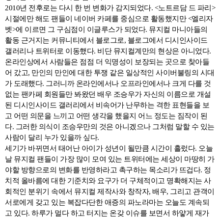
2010년 전후로는 다시 한 번 변화가 감지되었다. <노트르담 드 파리>
시절에만 해도 팬들이 네이버 카페를 중심으로 활동했지만 <엘리자
벳>에 이르면 그 구심점이 이글루스가 되었다. 뮤지컬 마니아들의
활동 근거지는 커뮤니티에서 블로그로, 블로그에서 디시인사이드
갤러리나 트위터로 이동했다. 비단 뮤지컬계만의 현상은 아니었다.
온라인상에서 사람들은 점점 더 익명성이 보장되는 곳으로 찾아들
어 갔고, 만인의 만인에 대한 투쟁 같은 일상적인 사이버불링의 시대
가 도래했다. 그러니까 온라인에서나 오프라인에서나 크게 다를 것
없는 팬카페 회원들만 봐왔던 배우 조승우가 자신의 이름으로 개설
된 디시인사이드 갤러리에서 비속어가 난무하는 격한 표현들을 보
고 어떤 의문을 느끼고 어떤 생각을 했을지 어느 정도는 짐작이 된
다. 그러한 의식이 조승우만의 것은 아니겠으나 그처럼 말할 수 있는
사람이 달리 누가 있을까 싶다.
세기가 바뀌면서 태어난 아이가 성년이 될만큼 시간이 흘렀다. 오늘
날 뮤지컬 팬들이 가장 많이 모여 있는 트위터에는 세상이 마땅히 가
야할 방향으로의 변화를 반영하라고 촉구하는 목소리가 뜨겁다. 정
치적 올바름에 대한 기준치와 요구가 더 구체적이고 명확해지는 사
회적인 분위기 속에서 뮤지컬 제작사와 창작자, 배우, 그리고 관객이
서로에게 갖고 있는 복잡다단한 애증의 파노라마는 오늘도 계속되
고 있다. 하루가 멀다 하고 터지는 온갖 이슈를 보면서 하얗게 재가