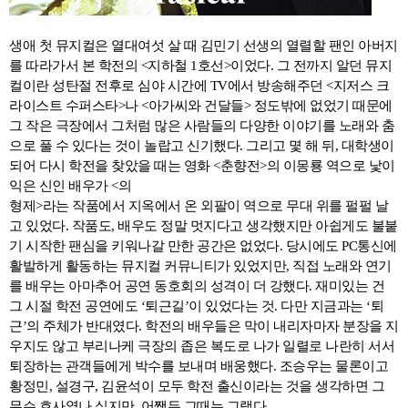
생애 첫 뮤지컬은 열대여섯 살 때 김민기 선생의 열렬할 팬인 아버지
를 따라가서 본 학전의 <지하철 1호선>이었다. 그 전까지 알던 뮤지
컬이란 성탄절 전후로 심야 시간에 TV에서 방송해주던 <지저스 크
라이스트 수퍼스타>나 <아가씨와 건달들> 정도밖에 없었기 때문에
그 작은 극장에서 그처럼 많은 사람들의 다양한 이야기를 노래와 춤
으로 풀 수 있다는 것이 놀랍고 신기했다. 그리고 몇 해 뒤, 대학생이
되어 다시 학전을 찾았을 때는 영화 <춘향전>의 이몽룡 역으로 낯이
익은 신인 배우가 <의
형제>라는 작품에서 지옥에서 온 외팔이 역으로 무대 위를 펄펄 날
고 있었다. 작품도, 배우도 정말 멋지다고 생각했지만 아쉽게도 불붙
기 시작한 팬심을 키워나갈 만한 공간은 없었다. 당시에도 PC통신에
활발하게 활동하는 뮤지컬 커뮤니티가 있었지만, 직접 노래와 연기
를 배우는 아마추어 공연 동호회의 성격이 더 강했다. 재미있는 건
그 시절 학전 공연에도 ‘퇴근길’이 있었다는 것. 다만 지금과는 ‘퇴
근’의 주체가 반대였다. 학전의 배우들은 막이 내리자마자 분장을 지
우지도 않고 부리나케 극장의 좁은 복도로 나가 일렬로 나란히 서서
퇴장하는 관객들에게 박수를 보내며 배웅했다. 조승우는 물론이고
황정민, 설경구, 김윤석이 모두 학전 출신이라는 것을 생각하면 그
무슨 호사였나 싶지만, 어쨌든 그때는 그랬다.