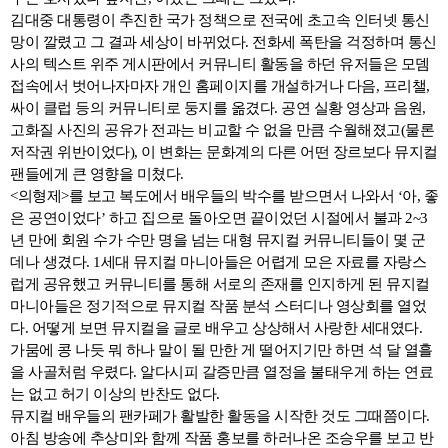
김대중 대통령이 추진한 국가 정책으로 전국에 초고속 인터넷 통신
망이 깔렸고 그 결과 세상이 바뀌었다. 전화세 폭탄을 걱정하며 통신
사의 텍스트 위주 게시판에서 커뮤니티 활동을 하던 유저들은 모뎀
접속에서 벗어나자마자 개인 홈페이지를 개설하거나 다음, 프리챌,
싸이 클럽 등의 커뮤니티로 둥지를 옮겼다. 공연 실황 영상과 음원,
고화질 사진의 공유가 전과는 비교할 수 없을 만큼 수월해졌고(물론
저작권 위반이었다), 이 변화는 문화계의 다른 어떤 장르보다 뮤지컬
팬들에게 큰 영향을 미쳤다.
<의형제>를 보고 복도에서 배우들의 박수를 받으면서 나와서 ‘아, 좋
은 공연이었다’ 하고 집으로 돌아오면 끝이었던 시절에서 불과 2~3
년 만에 회원 수가 수만 명을 넘는 대형 뮤지컬 커뮤니티들이 몇 군
데나 생겼다. 1세대 뮤지컬 마니아들은 어렵게 모은 자료를 자랑스
럽게 공유했고 커뮤니티를 통해 서로의 존재를 인지하게 된 뮤지컬
마니아들은 정기적으로 뮤지컬 작품 분석 스터디나 영상회를 열었
다. 어떻게 보면 뮤지컬을 글로 배우고 상상해서 사랑한 세대였다.
가뭄에 콩 나듯 뭐 하나 말이 될 만한 게 떨어지기만 하면 석 달 열흘
을 사골처럼 우렸다. 알다시피 갈증만큼 열정을 불태우게 하는 연료
는 없고 허기 이상의 반찬도 없다.
뮤지컬 배우들의 팬카페가 활발한 활동을 시작한 것도 그때쯤이다.
아침 방송에 추상미와 함께 작품 홍보를 하러나온 조승우를 보고 반