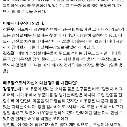
특이하게 앙상블 부반장이 있었는데, 그 친구가 정말 많이 도와줬다. 하
면서 참 많은 것을 배웠다.
어떻게 배우장이 되었나.
강동우_
딤프에서 공연에 참여하게 됐는데, 하필이면 그때가 <시라노>의
모든 앙상블 배우가 모이는 첫 회식 자리였다. 당연히 불참하게 됐고, 어
느새 정신을 차려보니 배우장이 돼 있었다. (웃음) 아마 초연에 이어 재연
까지 참여했기 때문에 날 배우장으로 뽑았던 게 아닐까.
김진철_
이렇게 앙상블 배우들이 투표로 정하는 경우도 있지만, 에이콤
은 직접 배우장을 정해 준다. 그래서 사실 올해 <영웅>의 배우장으로 지
목되지 않았을 때 ‘나는 이제 버려진 건가?’라는 생각도 들었다. (일동 웃
음)
배우장으로서 자신에 대한 평가를 내린다면?
강동우_
내가 배우장이 됐다는 소식을 들은 친구들은 바로 ‘망했다’라고
하더라. 내가 뒤에서 누군가를 잘 챙기는 타입은 아니다. 그런 반응을 접
할수록 더 단단히 마음을 먹고 열심히 했지만, 배우장은 나 혼자 잘할 수
있는 자리는 아니다. 정말 감사하게도 <시라노>의 모든 배우와 스태프가
정말 좋았고, 덕분에 배우장을 편하게 했다. 만약 이런 팀을 다시 만날 수
있다면 언제든 배우장 역할은 오케이다.
김진철_
이 질문에 답하기가 쉽지 않다. 개인적으로는 부상이나 사고 없