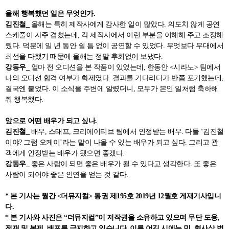
올해 행복했던 일은 무엇인가.
김진철_
올해는 특히 제작사에게 감사한 일이 많았다. 의도치 않게 공연
스케줄이 자주 겹쳤는데, 각 제작사에서 이런 부분을 이해해 주고 조정해
줬다. 덕분에 일 년 동안 쉴 틈 없이 공연할 수 있었다. 무엇보다 무대에서
최선을 다했기 때문에 올해는 정말 후회없이 보냈다.
강동우_
얼마 전 오디션을 본 작품이 있었는데, 한동안 <시라노> 팀에서
나의 오디션 합격 여부가 화제였다. 결과를 기다리다가 반쯤 포기했는데,
결국엔 붙었다. 이 소식을 주변에 알렸더니, 모두가 본인 일처럼 축하해
줘 행복했다.
앞으로 어떤 배우가 되고 싶나.
김진철_
배우, 스태프, 크리에이티브 팀에서 인정받는 배우. 다들 ‘김진철
이야? 그럼 오케이’라는 말이 나올 수 있는 배우가 되고 싶다. 그리고 관
객에게 인정받는 배우가 됐으면 좋겠다.
강동우_
좋은 사람이 되면 좋은 배우가 될 수 있다고 생각한다. 또 좋은
사람이 되어야 좋은 인연을 얻는 것 같다.
* 본 기사는 월간 <더뮤지컬> 통권 제195호 2019년 12월호 게재기사입니
다.
* 본 기사와 사진은 “더뮤지컬”이 저작권을 소유하고 있으며 무단 도용,
전재 및 복제, 배포를 금지하고 있습니다. 이를 어길 시에는 민, 형사상 법