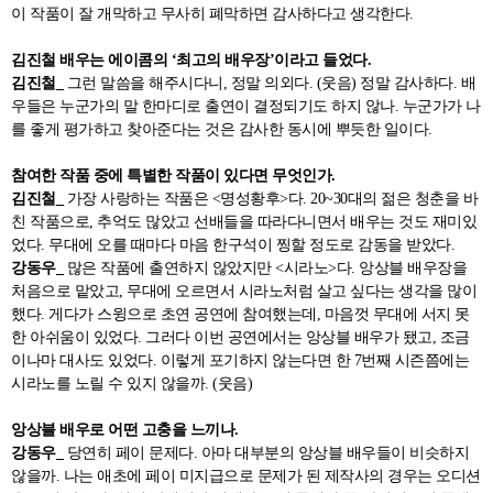
이 작품이 잘 개막하고 무사히 폐막하면 감사하다고 생각한다.
김진철 배우는 에이콤의 ‘최고의 배우장’이라고 들었다.
김진철_
그런 말씀을 해주시다니, 정말 의외다. (웃음) 정말 감사하다. 배
우들은 누군가의 말 한마디로 출연이 결정되기도 하지 않나. 누군가가 나
를 좋게 평가하고 찾아준다는 것은 감사한 동시에 뿌듯한 일이다.
참여한 작품 중에 특별한 작품이 있다면 무엇인가.
김진철_
가장 사랑하는 작품은 <명성황후>다. 20~30대의 젊은 청춘을 바
친 작품으로, 추억도 많았고 선배들을 따라다니면서 배우는 것도 재미있
었다. 무대에 오를 때마다 마음 한구석이 찡할 정도로 감동을 받았다.
강동우_
많은 작품에 출연하지 않았지만 <시라노>다. 앙상블 배우장을
처음으로 맡았고, 무대에 오르면서 시라노처럼 살고 싶다는 생각을 많이
했다. 게다가 스윙으로 초연 공연에 참여했는데, 마음껏 무대에 서지 못
한 아쉬움이 있었다. 그러다 이번 공연에서는 앙상블 배우가 됐고, 조금
이나마 대사도 있었다. 이렇게 포기하지 않는다면 한 7번째 시즌쯤에는
시라노를 노릴 수 있지 않을까. (웃음)
앙상블 배우로 어떤 고충을 느끼나.
강동우_
당연히 페이 문제다. 아마 대부분의 앙상블 배우들이 비슷하지
않을까. 나는 애초에 페이 미지급으로 문제가 된 제작사의 경우는 오디션