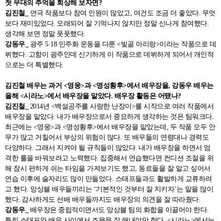
첫 무대의 추억을 회상해 보자면?
김진철_
연극 작품보다 참여 인원이 많았고, 여건도 조금 더 좋았다. 무엇
보다 재미있었다. 오래되어 잘 기억나지 않지만 정말 신나게 참여했다.
생각해 보면 정말 풋풋했다.
강동우_
광주 5·18 민주화 운동을 다룬 <빛골 아리랑>이라는 작품으로 데
뷔했다. 고향이 광주인데 신기하게 이 작품으로 데뷔하게 되어서 개인적
으로는 더 특별했다.
김진철 배우는 과거 <영웅>과 <명성황후>에서 배우장을, 강동우 배우는
올해 <시라노>에서 배우장을 맡았다. 배우장 활동은 어땠나?
김진철_
2014년 <백설공주를 사랑한 난장이>를 시작으로 여러 작품에서
배우장을 맡았다. 내가 배우장으로서 중요하게 생각하는 것은 팀워크다.
최근에는 <영웅>과 <명성황후>에서 배우장을 맡았는데, 두 작품 모두 안
무가 많고 거칠어서 부상의 위험이 많다. 또 배우들의 연령대나 경력도
다양하다. 그래서 지켜야 될 규칙들이 많았다. 내가 배우장을 하면서 엄
격한 룰을 바꿔보려고 노력했다. 집중해서 연습했다면 컨디션 조절을 위
해 잠시 편하게 쉬는 타임을 가져보기도 했고, 동료들을 잘 알고 싶어서
연습 이후에 술자리도 많이 만들었다. 스태프들과도 활발하게 교류하려
고 했다. 앙상블 배우들끼리는 ‘기본적인 것부터 잘 지키자’는 말을 많이
했다. 감사하게도 선배 배우들까지도 배우장의 의견을 잘 따라줬다.
강동우_
배우장은 중립적이면서도 앙상블 팀의 화합을 이끌어야 한다.
특히 스태프와 배우 사이에서 조율을 잘 해내야만 한다. <시라노>에서는