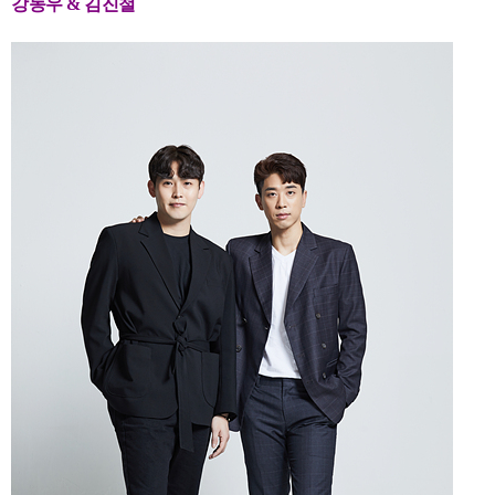
강동우 & 김진철