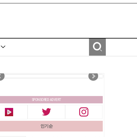
Y
SPONSORED ADVERT
인기순