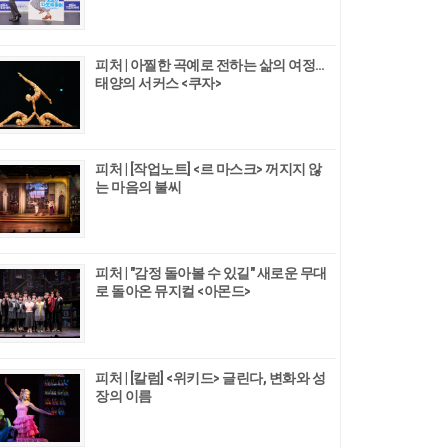
피처 | 아찔한 곡예로 전하는 삶의 여정…
태양의 서커스 <쿠자>
피처 | [작업노트] <르 마스크> 꺼지지 않
는 마음의 불씨
피처 | "감정 돌아볼 수 있길" 새로운 무대
로 돌아온 뮤지컬 <아몬드>
피처 | [칼럼] <위키드> 글린다, 변화와 성
장의 이름