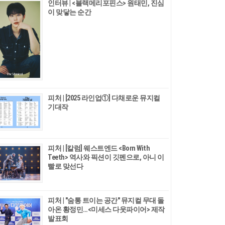
인터뷰 | <블랙메리포핀스> 원태민, 진심
이 맞닿는 순간
피처 | [2025 라인업①] 다채로운 뮤지컬
기대작
피처 | [칼럼] 웨스트엔드 <Born With
Teeth> 역사와 픽션이 깃펜으로, 아니 이
빨로 맞선다
피처 | "숨통 트이는 공간" 뮤지컬 무대 돌
아온 황정민…<미세스 다웃파이어> 제작
발표회