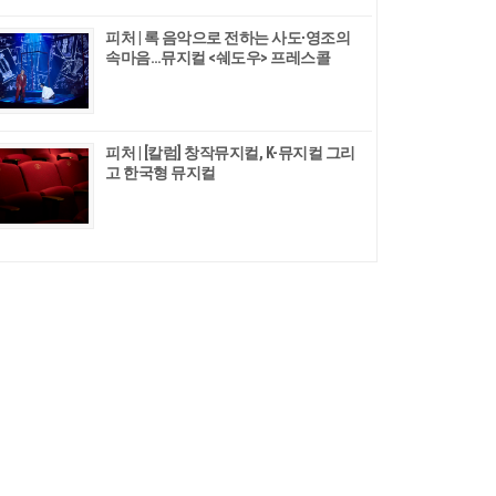
피처 | 록 음악으로 전하는 사도∙영조의
속마음…뮤지컬 <쉐도우> 프레스콜
피처 | [칼럼] 창작뮤지컬, K-뮤지컬 그리
고 한국형 뮤지컬