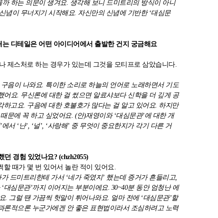
을까 하는 의문이 생겨요. 생각해 보니 드미트리의 방식이 아니
신념이 무너지기 시작해요. 자신만의 신념에 기반한 ‘대심문
를 내는 디테일은 어떤 아이디어에서 출발한 건지 궁금해요
나 제스처로 하는 경우가 있는데 그것을 모티프로 삼았습니다.
 구음이 나와요. 특이한 소리로 하늘의 언어로 노래하면서 기도
 했어요. 무신론에 대한 걸 썼으면 알료샤보다 신학을 더 깊게 공
하고요. 구음에 대한 호불호가 많다는 걸 알고 있어요. 하지만
때문에 꼭 하고 싶었어요. (안)재영이와 ‘대심문관’에 대한 개
에서 ‘난’, ‘널’, ‘사랑해’ 중 무엇이 중요한지가 각기 다른 거
 경험 있었나요? (chzh2055)
할 때가 몇 번 있어서 놀란 적이 있어요.
다가 드미트리한테 가서 ‘네가 죽였지’ 했는데 증거가 흔들리고,
‘대심문관’까지 이어지는 부분이에요. 30~40분 동안 엄청난 에
. 그럴 땐 가끔씩 헛말이 튀어나와요. 얼마 전에 ‘대심문관’할
 결과론적으론 누군가에겐 안 좋은 표현법이라서 조심하려고 노력