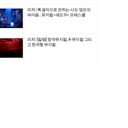
피처 | 록 음악으로 전하는 사도∙영조의
속마음…뮤지컬 <쉐도우> 프레스콜
피처 | [칼럼] 창작뮤지컬, K-뮤지컬 그리
고 한국형 뮤지컬