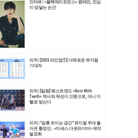
인터뷰 | <블랙메리포핀스> 원태민, 진심
이 맞닿는 순간
피처 | [2025 라인업①] 다채로운 뮤지컬
기대작
피처 | [칼럼] 웨스트엔드 <Born With
Teeth> 역사와 픽션이 깃펜으로, 아니 이
빨로 맞선다
피처 | "숨통 트이는 공간" 뮤지컬 무대 돌
아온 황정민…<미세스 다웃파이어> 제작
발표회