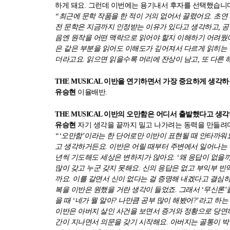
하게 돼요. 그런데 이번에는 용기내서 후자를 선택했습니다
“최근에 문학 작품을 한 적이 거의 없어서 끌렸어요. 초연
전 문학은 지금까지 인정받는 이유가 있다고 생각하고, 공
음엔 원작을 어떤 맥락으로 읽어야 할지 이해하기 어려웠어
은 같은 부분을 읽어도 이해도가 깊어져서 다르게 읽히는 
더라고요. 읽으면 읽을수록 머리에 잔상이 남고, 또 다른 
THE MUSICAL 이반을 연기하면서 가장 중요하게 생각하는 
유승현
이율배반.
THE MUSICAL 이반의 오만함은 어디서 출발했다고 생각하나요
유승현
자기 생각을 끝까지 밀고 나가려는 동력을 만들려다
“‘오만함’이라는 한 단어로만 이반이 표현될 때 안타까워
고 생각하거든요. 이반은 어릴 때부터 주변에서 일어나는 
년씩 기도해도 세상은 변하지가 않아요. ‘왜 응답이 없을까
많이 갖고 누군 갖지 못해요. 신의 응답은 없고 부익부 빈
까요. 이를 갈면서 신이 없다는 걸 증명해 내겠다고 결심하
복을 이반은 원했을 거란 생각이 들었죠. 그래서 ‘무신론’
을 때 ‘네가 뭘 알아? 나만큼 공부 많이 해봤어?’라고 하
이반은 아버지 살인 사건을 보면서 증거와 정황으로 당연
간이 지나면서 의문을 갖기 시작해요. 아버지는 골통이 박