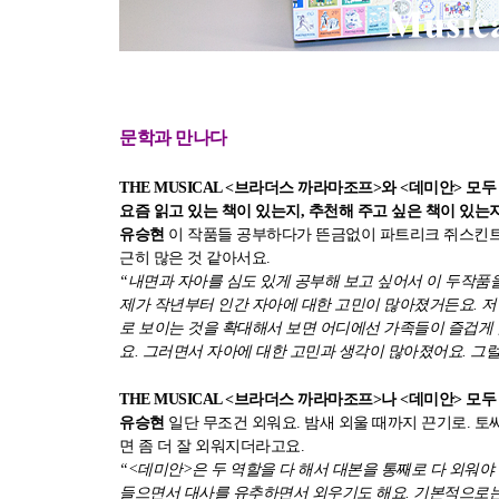
문학과 만나다
THE MUSICAL <브라더스 까라마조프>와 <데미안> 
요즘 읽고 있는 책이 있는지, 추천해 주고 싶은 책이 있는지 궁금
유승현
이 작품들 공부하다가 뜬금없이 파트리크 쥐스킨트
근히 많은 것 같아서요.
“내면과 자아를 심도 있게 공부해 보고 싶어서 이 두작품을
제가 작년부터 인간 자아에 대한 고민이 많아졌거든요. 저
로 보이는 것을 확대해서 보면 어디에선 가족들이 즐겁게 
요. 그러면서 자아에 대한 고민과 생각이 많아졌어요. 그럴 
THE MUSICAL <브라더스 까라마조프>나 <데미안> 모두 
유승현
일단 무조건 외워요. 밤새 외울 때까지 끈기로. 
면 좀 더 잘 외워지더라고요.
“<데미안>은 두 역할을 다 해서 대본을 통째로 다 외워
들으면서 대사를 유추하면서 외우기도 해요. 기본적으로는 