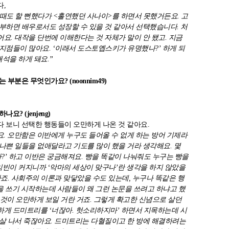
,
 때도 할 뻔했다가 <홀연했던 사나이>를 하면서 못했거든요. 고
부하면 배우로서도 성장할 수 있을 것 같아서 선택했습니다. 처
요. 대작을 단번에 이해한다는 것 자체가 말이 안 됐고. 지금
지점들이 많아요. ‘이래서 도스토옙스키가 유명했나?’ 하게 되
해석을 하게 돼요.”
부분은 무엇인가요? (noonnim49)
? (jenjeng)
 보니 선택한 행동들이 오만하게 나온 것 같아요.
요. 오만함은 이반에게 누구도 들어올 수 없게 하는 방어 기제라
나쁜 일들을 없애달라고 기도를 많이 했을 거라 생각해요. 몇
?’ 하고 이반은 궁금해져요. 빵을 똑같이 나눠줘도 누구는 빵을
익빈이 커지니까 ‘악마의 세상이 맞구나’란 생각을 하지 않았을
죠. 사회주의 이론과 맞닿았을 수도 있는데, 누구나 똑같은 행
을 쓰기 시작하는데 사람들이 왜 그런 논문을 쓰려고 하냐고 했
는 것이 오만하게 보일 거란 거죠. 그렇게 확고한 신념으로 살던
하게 드미트리를 ‘너잖아. 헛소리하지마’ 하면서 지목하는데 시
살 나서 죽잖아요. 드미트리는 다혈질이고 한 방에 해결하려는