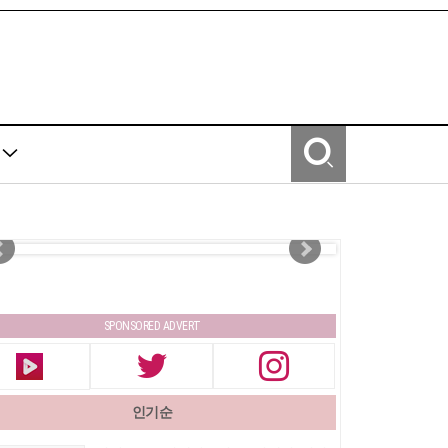
Y
SPONSORED ADVERT
인기순