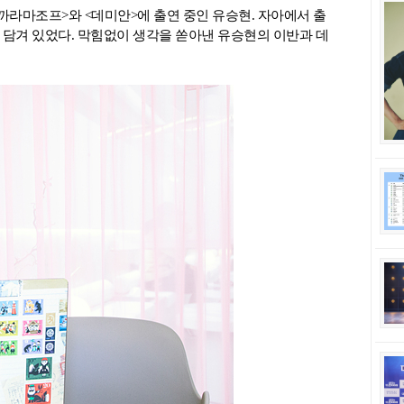
까라마조프>와 <데미안>에 출연 중인 유승현. 자아에서 출
담겨 있었다. 막힘없이 생각을 쏟아낸 유승현의 이반과 데