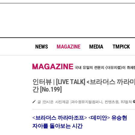
NEWS
MAGAZINE
MEDIA
TMPICK
인터뷰 | [LIVE TALK] ​<브라더스
간 [No.199]
글 |안시은 사진제공 |과수원뮤지컬컴퍼니, 컨텐츠원, HJ컬쳐
<브라더스 까라마조프> <데미안> 유승현
자아를 돌아보는 시간