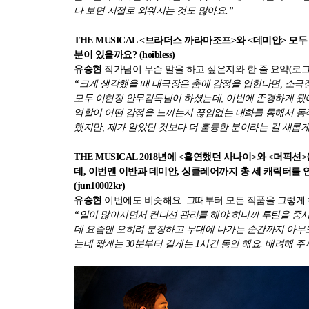
다 보면 저절로 외워지는 것도 많아요.”
THE MUSICAL <브라더스 까라마조프>와 <데미안> 
분이 있을까요? (hoibless)
유승현
작가님이 무슨 말을 하고 싶은지와 한 줄 요약(로
“크게 생각했을 때 대극장은 춤에 감정을 입힌다면, 소극
모두 이현정 안무감독님이 하셨는데, 이번에 존경하게 됐어요
역할이 어떤 감정을 느끼는지 끊임없는 대화를 통해서 동
했지만, 제가 알았던 것보다 더 훌륭한 분이라는 걸 새롭게
THE MUSICAL 2018년에 <홀연했던 사나이>와 <더픽
데, 이번엔 이반과 데미안, 싱클레어까지 총 세 캐릭터를 
(jun10002kr)
유승현
이번에도 비슷해요. 그때부터 모든 작품을 그렇게
“일이 많아지면서 컨디션 관리를 해야 하니까 루틴을 중시
데 요즘엔 오히려 분장하고 무대에 나가는 순간까지 아무도
는데 짧게는 30분부터 길게는 1시간 동안 해요. 배려해 