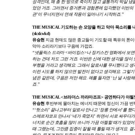
성격인데, 왜 총 한 방으로 죽이지 않고 골통까지 박살 냈
었던 거죠. 그러면서 증거론과 경험론에 입각했던 이반의 
관’이 무너지면서 연쇄 작용이 일어나기 시작하죠.”
THE MUSICAL 기도하는 손 모양을 하고 악마 목소리
(skxkwkd)
유승현
지금 현재도 많은 종교들이 기도할 때 특유의 톤이
악마 소리라기보다 구음에 가깝죠.
“넷플릭스 드라마 <바이킹스>나 징키스칸 영화에서 보면
하는 건데 저도 그런 거죠. 이반은 신에 대한 생각을 많이
부했을 거라고 생각해요. 그래서 알료샤를 무시했다고 생각
이런 시도를 하지 않으면 발전이 없다고 생각해요. 그렇기 
념은 같은데, 구음은 저만 해요. 예를 들자면 ‘난 널 사랑해’
죠.”
THE MUSICAL <브라더스 까라마조프> 공연하다가 아찔했던
유승현
후반부에 몰아치는 에너지 때문에 정신이 가끔 번쩍
“‘헛소리’ 끝나고부터 알료샤 만나고 ‘장롱 안에서’를 했
스메르쟈코프 만나서 ‘네가 죽였지’ 하면서 서로 싸우다가 
너지로 순간 호흡을 많이 쓰니까 가끔 아찔할 때가 있었어요
때 그랬는데, 그만큼 집중이 잘될 때 틀릴 때가 생겨요.