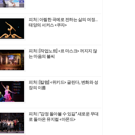
피처 | 아찔한 곡예로 전하는 삶의 여정…
태양의 서커스 <쿠자>
피처 | [작업노트] <르 마스크> 꺼지지 않
는 마음의 불씨
피처 | [칼럼] <위키드> 글린다, 변화와 성
장의 이름
피처 | "감정 돌아볼 수 있길" 새로운 무대
로 돌아온 뮤지컬 <아몬드>