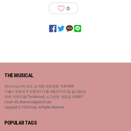
0
THE MUSICAL
예스이십사㈜, 대표: 김석환, 대표전화: 1544-3800
서울시 영등포구 은행로11, 5층~6층(여의도동, 일신빌딩)
제호: 더뮤지컬(The Musical), 신고번호: 영등포, 라00617
E-mail: info_themusical@yes24.com
Copyright ⓒ YES24 Corp. All Rights Reserved.
POPULAR TAGS