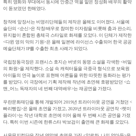
특히 영화와 무대에서 동시에 안중근 역을 맡은 정성화 배우의 활약
이 돋보였던 한해였다.
창작에 앞장서는 비영리단체들의 제작은 올해도 이어졌다. 서울예
술단의 <순신>은 작창/배우로 참여한 이자람을 비롯해 춤과 판소리,
뮤지컬이 혼합된 총체극 스타일로 화제를 모았다. 이 단체가 제작한
<다윈 영의 악의 기원>은 올해 일본에 라이선스 수출되어 한국 공공
예술단체가 IP를 수출한 최초 사례가 되었다.
국립정동극장은 프랜시스 호지슨 버넷의 동명 소설을 각색한 <비밀
의 화원>을 제작했다. 소설 속 캐릭터들을 극중극 형식으로 보육원
아이들의 연극 놀이로 표현해 어른들을 위한 따뜻한 동화라는 평가
를 받았다. 이 극장에서 기획 제작해 작년에 초연해 호평받았던 <쇼
맨_어느 독재자의 네 번째 대역배우>는 재공연을 가졌다.
우란문화재단을 통해 개발되어 2019년 트라이아웃 공연을 거쳤던 <
빠리빵집>은 올해 초연을 가졌고, 2020년 트라이아웃 공연작 <렛미
플라이>는 작년 대학로 초연에 이어 올해 두 번째 시즌 공연을 가졌
다. 특히 이번 시즌에 한류스타 박보검이 출연해 큰 화제를 모았다.
서울뮤지컬단은 작년 연말에 초연을 가진 <알로하, 나의 엄마들>을