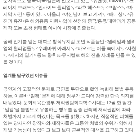
순차적으로 영국/미국/일본에 선보이고 있는 <유앤잇(You&It)>, <크
레이지 브래드>, <인사이드 윌리엄>, <라흐 헤스트>, <브람스>, <마
지막 사건> 등이 있다. 아울러 <여신님이 보고 계셔>, <배니싱>, <유
진과 유진>은 해외유통 지원사업에 선정돼 중국/홍콩/대만과의 공동
제작 또는 초청 형태로 아시아 시장에 진출했다.
올해 인기를 얻은 대학로 창작뮤지컬 초연 작품들인 <윌리엄과 윌리
엄의 윌리엄들>, <수레바퀴 아래서>, <타오르는 어둠 속에서>, <사칠
>, <제시의 일기> 등도 향후 K-뮤지컬로 해외 진출 사례를 만들 수 있
을 것이다.
업계를 달구었던 이슈들
공연계의 고질적인 문제로 공연을 무단으로 촬영·녹화해 불법 유통
하는, 이른바 ‘밀캠’ 문제에 대해 정부가 드디어 강력한 단속 의지를
내놓았다. 문화체육관광부 저작권범죄과학수사대는 12월 한 달간
‘밀캠’을 불법으로 유통하는 행위를 집중 단속해 저작권법에 따라
처벌까지 이르게 하겠다는 목표를 밝혔다. 하지만 직접적인 피해를
입는 당사자인 창작자와 제작자들은 그동안 처벌의 수위가 약해서
재발 가능성이 높았다고 보고 보다 근본적인 대책을 요구하고 있다.