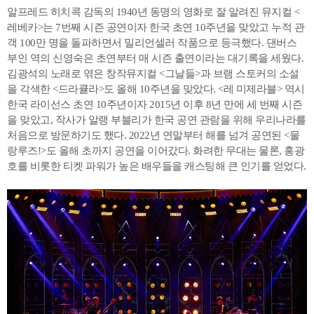
알프레드 히치콕 감독의 1940년 동명의 영화로 잘 알려진 뮤지컬 <
레베카>는 7번째 시즌 공연이자 한국 초연 10주년을 맞았고 누적 관
객 100만 명을 돌파하면서 밀리언셀러 작품으로 등극했다. 댄버스
부인 역의 신영숙은 초연부터 매 시즌 출연이라는 대기록을 세웠다.
김광석의 노래로 엮은 창작뮤지컬 <그날들>과 브램 스토커의 소설
을 각색한 <드라큘라>도 올해 10주년을 맞았다. <레 미제라블> 역시
한국 라이선스 초연 10주년이자 2015년 이후 8년 만에 세 번째 시즌
을 맞았고, 작사가 알랭 부블리가 한국 공연 관람을 위해 우리나라를
처음으로 방문하기도 했다. 2022년 연말부터 해를 넘겨 공연된 <물
랑루즈!>도 올해 초까지 공연을 이어갔다. 화려한 무대는 물론, 홍광
호를 비롯한 티켓 파워가 높은 배우들을 캐스팅해 큰 인기를 얻었다.