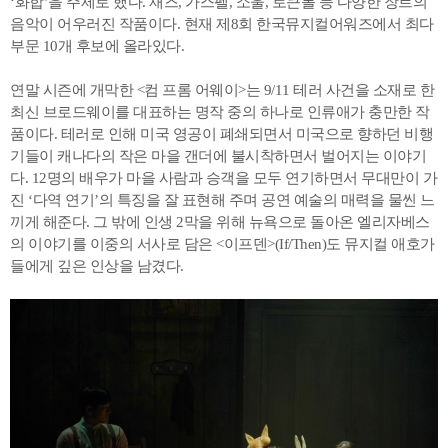
‘화합’을 주제로 했다. 재즈, 가스펠, 소울, 로큰롤 등 다양한 장르의
음악이 어우러진 작품이다. 현재 제8회 한국뮤지컬어워즈에서 최다
부문 10개 후보에 올라있다.
연말 시즌에 개막한 <컴 프롬 어웨이>는 9/11 테러 사건을 소재로 한
최신 브로드웨이를 대표하는 명작 중의 하나로 인류애가 충만한 작
품이다. 테러로 인해 미국 영공이 폐쇄되면서 미국으로 향하던 비행
기들이 캐나다의 작은 마을 갠더에 불시착하면서 벌어지는 이야기
다. 12명의 배우가 마을 사람과 승객을 모두 연기하면서 무대만이 가
진 ‘다역 연기’의 특징을 잘 표현해 주며 공연 예술의 매력을 물씬 느
끼게 해준다. 그 밖에 인생 2막을 위해 뉴욕으로 돌아온 엘리자베스
의 이야기를 이중의 서사로 담은 <이프덴>(If/Then)도 뮤지컬 애호가
들에게 깊은 인상을 남겼다.