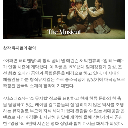
창작 뮤지컬의 활약
<어쩌면 해피엔딩>의 창작 콤비 윌 애런슨 & 박천휴의 <일 테노레>
가 연말 시즌에 개막했다. 이 작품은 1930년대 일제강점기 경성, 조
선 최초 오페라 공연과 독립운동을 배경으로 하고 있다. 이 시대의
예술인을 다룬 창작뮤지컬은 주로 중소극장에 많았기에 대극장으로
확장된 한국적 소재의 활약이 기대된다.
<시스터즈>는 '쇼 뮤지컬' 장르를 표방하고 현재 한류 문화의 한 축
을 담당하고 있는 케이팝 걸그룹들의 잘 알려지지 않은 역사를 조명
하는 뮤지컬로 부모와 자식 세대가 함께 관람할 수 있는 세대공감 콘
텐츠로 자리매김했다. 지난해 연말에 개막해 올해 상반기까지 공연
한 <영웅>의 9번째 시즌은 영화 상영과 함께 다시금 화제가 되었다.