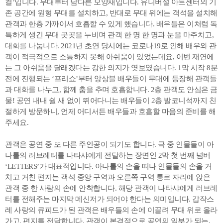
컬’입니다. 무대부터 남다른 모양새입니다. 유니버설 아트센터의 기
존 공간에 원형 무대를 설치하고, 반대로 무대 위에는 객석을 설치해
관객과 한층 가까이서 호흡할 수 있게 했습니다. 배우들은 이처럼 독
특하게 생긴 무대 곳곳을 누비며 관객 한 명 한 명과 눈을 마주치고,
대화를 나눕니다. 2021년 초연 당시에는 코로나19로 인해 배우와 관
객이 적극적으로 소통하지 못해 아쉬움이 있었는데요, 이번 재연에
는 그 아쉬움을 달래겠다는 강한 의지가 엿보였습니다. 1막 시작 8분
전에 진행되는 ‘프리쇼’부터 앙상블 배우들이 무대에 등장해 관객들
과 대화를 나누고, 함께 춤을 추며 호흡합니다. 2층 관객도 안심은 금
물! 공연 내내 쉴 새 없이 뛰어다니는 배우들이 2층 발코니석까지 친
절하게 방문하니, 언제 어디서든 배우들과 호흡할 마음의 준비를 해
주세요.
관객은 공연 중 또 다른 주인공이 되기도 합니다. 극 중 인물들이 아
나톨의 러브레터를 나타샤에게 전달하는 장면인 2막 첫 번째 넘버
‘LETTERS’가 대표적입니다. 아나톨의 손을 떠나 인물들의 손을 거
치고 거친 편지는 객석 중앙 구역과 오른쪽 구역 통로 자리에 앉은
관객 중 한 사람의 손에 안착합니다. 해당 관객이 나타샤에게 러브레
터를 전해주는 마지막 메신저가 되어야 한다는 의미입니다. 갑작스
레 사랑의 큐피드가 된 관객은 배우들의 손에 이끌려 무대 위로 올라
가고, 편지를 전달합니다. 관객이 본격적으로 공연의 일부가 되는,