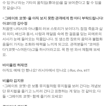
수 있구나’라는 기타의 움직임(휴대성)을 잘 보여준다고 할 수 있을
것 같습니다.
<
그레이트 코멧>을 아직 보지 못한 관객에게 한 마디 부탁드립니다!
아코디언 강수정
처음엔 나타샤와 아나톨의 러브 스토리가 보이다가, 점점 죽음과 삶
의 의미, 배신과 용서, 사랑과 깨달음 속에 한 걸음을 딛는 피에르의
서사가 눈에 들어오는 작품입니다. 또 생소한 장르의 음악과 불협화
음들이 가지는 조화와 매력을 느끼게 되고요. 관객분들이 "코며든
다"(코멧+스며든다)고들 하시더라고요. 꼭 한 번 와서 체험해 보세
요.
바이올린 허재연
아직도 예매 안 했나요? 러시아에서 만나요 :) Raz, dva, tri!!!
비올라 김지유
<그레이트 코멧>은 보통 뮤지컬처럼 뮤지컬을 보러 간다는 개념보
단 뮤지컬을 즐기고 느끼러 간다고 표현하는 게 맞는 것 같아요. 다
들 <그레이트 코멧> 함께 즐기러 오세요!