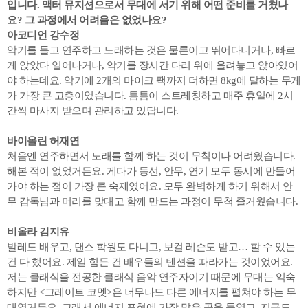
입니다. 액터 뮤지션으로서 무대에 서기 위해 어떤 준비를 거쳤나
요? 그 과정에서 어려움은 없었나요?
아코디언 강수정
악기를 들고 연주하고 노래하는 것은 물론이고 뛰어다니거나, 빠르
게 앉았다 일어나거나, 악기를 장시간 다리 위에 올려놓고 앉아있어
야 하는데요. 악기에 2개의 마이크 팩까지 더하면 8kg에 달하는 무게
가 가장 큰 고충이었습니다. 틈틈이 스트레칭하고 매주 휴일에 2시
간씩 마사지 받으며 관리하고 있답니다.
바이올린 허재연
처음엔 연주하면서 노래를 함께 하는 것이 무척이나 어려웠습니다.
해본 적이 없었거든요. 게다가 동선, 안무, 연기 모두 동시에 만들어
가야 하는 점이 가장 큰 숙제였어요. 모두 완벽하게 하기 위해서 안
무 감독님과 머리를 맞대고 함께 만드는 과정이 무척 즐거웠습니다.
비올라 김지유
발레도 배우고, 댄스 학원도 다니고, 보컬 레슨도 받고… 할 수 있는
건 다 했어요. 제일 힘든 건 배우들의 텐션을 따라가는 것이었어요.
저는 클래식을 전공한 클래식 음악 연주자이기 때문에 무대는 익숙
하지만 <그레이트 코멧>은 너무나도 다른 에너지를 펼쳐야 하는 무
대였거든요. 그래서 에너지 표현에 가장 많은 공을 들였고, 지금도