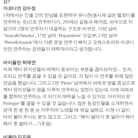
요?
아코디언 강수정
1막에서는 인물 간의 만남을 표현하며 유니즌(동시에 같은 멜로디를
연주하는 것)으로 연주하다가, 2막에선 갈등과 헤어짐, 파국으로 치
달으며 2명의 연주자가 대결하는 구조로 바뀌죠. 15번 넘버
‘Sonya&Natasha’, 17번 넘버 ‘Preparations’ 도입부, 23번 넘버
‘Pierre&Anatole’에서 다른 로빙 연주가 빠지고 오케스트라와 아코디
언만 연주하는 장면들이 매력적이라고 생각합니다.
바이올린 허재연
저희 액터 뮤지션들의 매력이 돋보이는 부분을 꼽아보자면… 먼저,
프리쇼 연주를 꼽을 수 있을 것 같아요. 각 팀이 이 연주를 위해 많은
연습을 했습니다. 그리고 2번 ‘Pierre’ 넘버에서 피에르 방을 중심으로
액터 뮤지션들이 원을 이루어 연주하는 장면이 있는데, 이때 피에르
를 향하여 연주하는 각 악기의 매력을 느낄 수 있어요. 마지막으로
Prologue’를 꼽을 수 있을 것 같습니다. 많은 등장인물을 소개하면서
관객 한 분 한 분 눈 마주치며 노래할 때 제일 설레요. 이젠 다 같이
따라 불러 주시는 분도 많고요. 그리고, “헤이 발라가 호 발라가 헤이
헤이 호 발라가….”(웃음)
비올라 김지유