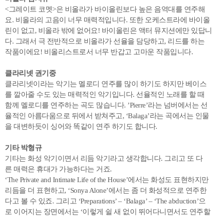
<그레이트 코멧>은 비올라가 바이올린보다 높은 음역대를 연주해
요. 비올라의 고음이 너무 매력적입니다. 또한 오케스트라에 바이올
린이 없고, 비올라 밖에 없어요! 바이올린은 액터 뮤지션에만 있답니
다. 그래서 극 전반적으로 비올라가 선율을 담당하고, 리드를 하는
작품이에요! 비올리스트로서 너무 반갑고 고마운 작품입니다.
클라리넷 권기중
클라리넷이라는 악기는 멜로디 연주를 많이 하기도 하지만 베이스
를 깔아줄 수도 있는 매력적인 악기입니다. 선율적인 노래를 할 때
함께 멜로디를 연주하는 곡도 많습니다. ’Pierre’라는 넘버에서는 선
율적인 아름다움으로 뒤에서 받쳐주고, ‘Balaga’라는 곡에서는 인물
을 대변하듯이 싱어와 똑같이 연주 하기도 합니다.
기타 박형규
기타는 화성 악기이면서 리듬 악기라고 생각합니다. 그리고 또 다
른 매력은 휴대가 가능하다는 거죠.
‘The Private and Intimate Life of the House’에서는 화성도 표현하지만
리듬을 더 표현하고, ‘Sonya Alone’에서는 좀 더 화성적으로 연주한
다고 볼 수 있죠. 그리고 ‘Preparations’ – ‘Balaga’ – ‘The abduction’으
로 이어지는 장면에서는 ‘이렇게 쉴 새 없이 뛰어다니면서도 연주할