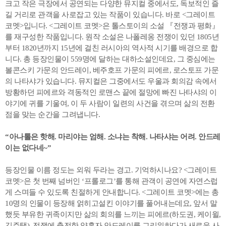
크고 작은 극장에서 공연되는 다양한 뮤지컬 중에서도, 독보적인 즐
길 거리로 관객을 사로잡고 있는 작품이 있습니다. 바로 <그레이트
코멧>입니다. <그레이트 코멧>은 톨스토이의 소설 『전쟁과 평화』
를 재구성한 작품입니다. 원작 소설은 나폴레옹 전쟁이 있던 1805년
부터 1820년까지 15년에 걸친 러시아의 역사적 시기를 배경으로 합
니다. 총 등장인물이 559명에 달하는 대하소설인데요, 그 중심에는
볼콘스키 가문의 안드레이, 베주호프 가문의 피에르, 로스토프 가문
의 나타샤가 있습니다. 뮤지컬은 그중에서도 우울과 회의감 속에서
방황하던 피에르와 격동적인 로맨스 끝에 절망에 빠진 나타샤의 이
야기에 귀를 기울여, 이 두 사람이 일련의 사건을 겪으며 삶의 전환
점을 맞는 순간을 그려냅니다.
“아나톨은 핫해. 마리야는 엄해. 소냐는 착해. 나타샤는 어려. 안드레
이는 없다네~”
등장인물 이름 정도는 외워 두라는 경고. 기억하시나요? <그레이트
코멧>은 첫 번째 넘버인 ‘프롤로그’를 통해 관객이 공연에 자연스럽
게 스며들 수 있도록 친절하게 안내합니다. <그레이트 코멧>에는 총
10명의 인물이 등장해 얽히고설킨 이야기를 풀어내는데요, 앞서 말
했듯 부유한 귀족이지만 삶의 회의를 느끼는 피에르(하도권, 케이윌,
김주택), 전쟁에 출전한 약혼자 안드레이를 그리워하다가 새로운 사