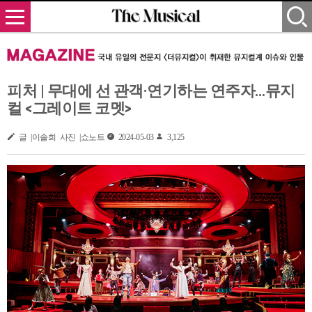
피처 | 무대에 선 관객·연기하는 연주자…뮤지
컬 <그레이트 코멧>
글 |이솔희 사진 |쇼노트
2024-05-03
3,125