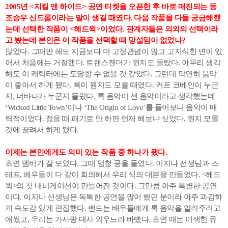
2005년 <지킬 앤 하이드> 공연 티켓을 오픈한 후 바로 매진되는 등
조승우 신드롬이라는 말이 생길 때였다. 다음 작품을 다들 궁금해했
는데 선택한 작품이 <헤드윅>이었다. 관계자들은 의외의 선택이라
고 봤는데 본인은 이 작품을 선택할 때 망설임이 없었나?
많았다. 그때만 해도 지금보다 더 고정관념이 많고 고지식한 면이 있
어서 처음에는 거절했다. 트랜스젠더가 뭔지도 몰랐다. 아무리 생각
해도 이 캐릭터에는 도달할 수 없을 것 같았다. 그런데 막연히 음악
이 좋아서 하게 됐다. 록이 뭔지도 모를 때였다. 커트 코베인이 누군
지, 너바나가 누군지 몰랐다. 록 음악이 센 음악이라고 생각했는데
‘Wicked Little Town’이나 ‘The Origin of Love’를 들어보니 음악이 매
력적이었다. 젊을 때 패기로 안 하면 언제 해보냐 싶었다. 뭔지 모를
것에 끌려서 하게 됐다.
이제는 본인에게도 의미 있는 작품 중 하나가 됐다.
초연 멤버가 잘 모였다. 그때 엄청 공을 들였다. 이지나 선생님과 스
태프, 배우들이 다 같이 회의해서 우리 식의 대본을 만들었다. <헤드
윅>의 첫 내비게이션이 만들어진 것이다. 그만큼 아주 특별한 공연
이다. 이지나 선생님은 독특한 공연을 많이 했던 분이라 아주 과감하
게 속도감 있게 편집했다. 밴드는 배우들에게 록 음악을 알려주려고
애썼고, 우리는 가사랑 대사 외우느라 바빴다. 초연 때는 어색한 뮤