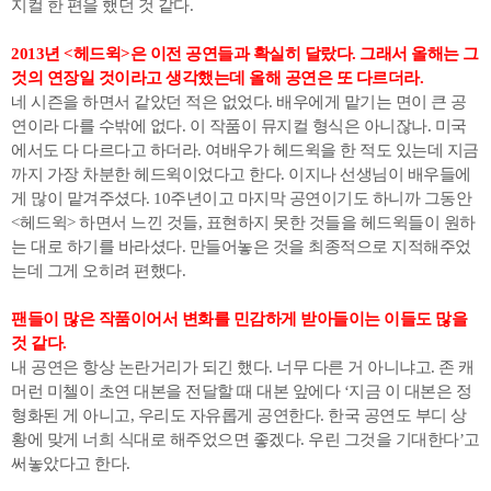
지컬 한 편을 했던 것 같다.
2013년 <헤드윅>은 이전 공연들과 확실히 달랐다. 그래서 올해는 그
것의 연장일 것이라고 생각했는데 올해 공연은 또 다르더라.
네 시즌을 하면서 같았던 적은 없었다. 배우에게 맡기는 면이 큰 공
연이라 다를 수밖에 없다. 이 작품이 뮤지컬 형식은 아니잖나. 미국
에서도 다 다르다고 하더라. 여배우가 헤드윅을 한 적도 있는데 지금
까지 가장 차분한 헤드윅이었다고 한다. 이지나 선생님이 배우들에
게 많이 맡겨주셨다. 10주년이고 마지막 공연이기도 하니까 그동안
<헤드윅> 하면서 느낀 것들, 표현하지 못한 것들을 헤드윅들이 원하
는 대로 하기를 바라셨다. 만들어놓은 것을 최종적으로 지적해주었
는데 그게 오히려 편했다.
팬들이 많은 작품이어서 변화를 민감하게 받아들이는 이들도 많을
것 같다.
내 공연은 항상 논란거리가 되긴 했다. 너무 다른 거 아니냐고. 존 캐
머런 미첼이 초연 대본을 전달할 때 대본 앞에다 ‘지금 이 대본은 정
형화된 게 아니고, 우리도 자유롭게 공연한다. 한국 공연도 부디 상
황에 맞게 너희 식대로 해주었으면 좋겠다. 우린 그것을 기대한다’고
써놓았다고 한다.