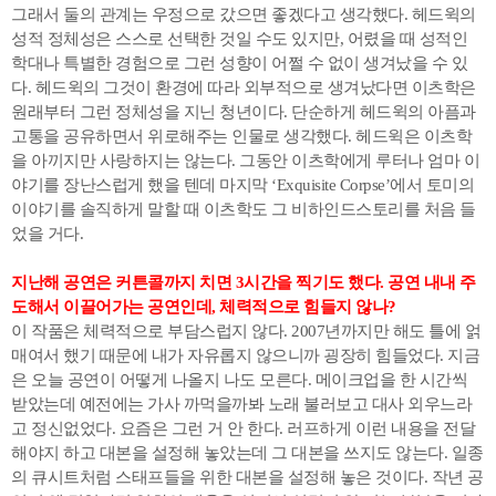
그래서 둘의 관계는 우정으로 갔으면 좋겠다고 생각했다. 헤드윅의
성적 정체성은 스스로 선택한 것일 수도 있지만, 어렸을 때 성적인
학대나 특별한 경험으로 그런 성향이 어쩔 수 없이 생겨났을 수 있
다. 헤드윅의 그것이 환경에 따라 외부적으로 생겨났다면 이츠학은
원래부터 그런 정체성을 지닌 청년이다. 단순하게 헤드윅의 아픔과
고통을 공유하면서 위로해주는 인물로 생각했다. 헤드윅은 이츠학
을 아끼지만 사랑하지는 않는다. 그동안 이츠학에게 루터나 엄마 이
야기를 장난스럽게 했을 텐데 마지막 ‘Exquisite Corpse’에서 토미의
이야기를 솔직하게 말할 때 이츠학도 그 비하인드스토리를 처음 들
었을 거다.
지난해 공연은 커튼콜까지 치면 3시간을 찍기도 했다. 공연 내내 주
도해서 이끌어가는 공연인데, 체력적으로 힘들지 않나?
이 작품은 체력적으로 부담스럽지 않다. 2007년까지만 해도 틀에 얽
매여서 했기 때문에 내가 자유롭지 않으니까 굉장히 힘들었다. 지금
은 오늘 공연이 어떻게 나올지 나도 모른다. 메이크업을 한 시간씩
받았는데 예전에는 가사 까먹을까봐 노래 불러보고 대사 외우느라
고 정신없었다. 요즘은 그런 거 안 한다. 러프하게 이런 내용을 전달
해야지 하고 대본을 설정해 놓았는데 그 대본을 쓰지도 않는다. 일종
의 큐시트처럼 스태프들을 위한 대본을 설정해 놓은 것이다. 작년 공