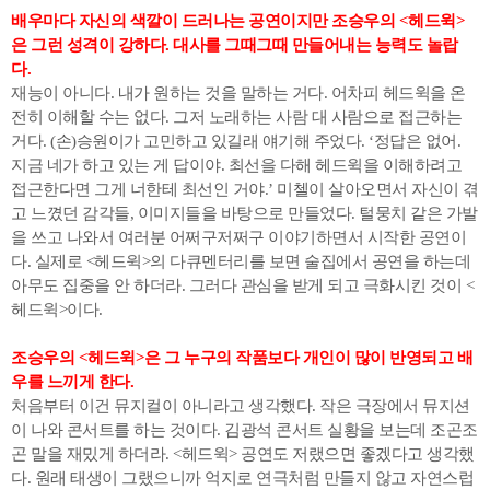
배우마다 자신의 색깔이 드러나는 공연이지만 조승우의 <헤드윅>
은 그런 성격이 강하다. 대사를 그때그때 만들어내는 능력도 놀랍
다.
재능이 아니다. 내가 원하는 것을 말하는 거다. 어차피 헤드윅을 온
전히 이해할 수는 없다. 그저 노래하는 사람 대 사람으로 접근하는
거다. (손)승원이가 고민하고 있길래 얘기해 주었다. ‘정답은 없어.
지금 네가 하고 있는 게 답이야. 최선을 다해 헤드윅을 이해하려고
접근한다면 그게 너한테 최선인 거야.’ 미첼이 살아오면서 자신이 겪
고 느꼈던 감각들, 이미지들을 바탕으로 만들었다. 털뭉치 같은 가발
을 쓰고 나와서 여러분 어쩌구저쩌구 이야기하면서 시작한 공연이
다. 실제로 <헤드윅>의 다큐멘터리를 보면 술집에서 공연을 하는데
아무도 집중을 안 하더라. 그러다 관심을 받게 되고 극화시킨 것이 <
헤드윅>이다.
조승우의 <헤드윅>은 그 누구의 작품보다 개인이 많이 반영되고 배
우를 느끼게 한다.
처음부터 이건 뮤지컬이 아니라고 생각했다. 작은 극장에서 뮤지션
이 나와 콘서트를 하는 것이다. 김광석 콘서트 실황을 보는데 조곤조
곤 말을 재밌게 하더라. <헤드윅> 공연도 저랬으면 좋겠다고 생각했
다. 원래 태생이 그랬으니까 억지로 연극처럼 만들지 않고 자연스럽