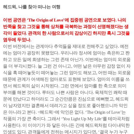
헤드윅, 나를 찾아 떠나는 여행
이번 공연은 ‘The Origin of Love’에 집중된 공연으로 보였다. 나의
반쪽을 찾고 그것을 통해 상처를 극복하는 과정이 선명해졌다는 생
각이 들었다. 관객의 한 사람으로서의 감상이긴 하지만 혹시 그것을
염두에 두었나.
이번 버전에서는 관계마다 추억들을 제대로 전해주고 싶었다. 예전
에는 엄마가 굉장히 못됐었다. 우리나라 정서에 엄마는 측은하고 짠
하고 모든 일에 희생하는 그런 존재 아닌가. 이번에는 엄마의 외로움
을 더 부각시켰다. 늘 그런 건 아니고, 어떤 날은 아무런 감정 없이 자
식을 혹 떼어놓듯이 떼어놓는 그런 엄마도 해보고, 어떤 때는 외로움
때문에 관계가 어색해진 엄마로도 표현해 보았다. 엄마의 이름을 쓰
면서 헤드윅의 삶이 시작된다. 그런 면에서 엄마를 한 축으로 의미
부여를 해본 것이다. 루터도 나쁜 사람은 아니다. 육체적인 쾌락 때
문에 만났다고 하더라도 그 순간만큼은 진심으로 예뻐했고, 헤드윅
이 남자였지만 결혼해서 데려가고 싶을 정도로 좋아했으니까 악인
은 아니라고 본다. <헤드윅>에 악인은 없다. ‘The Origin of Love’는
작품의 가장 큰 축이다. 그래서 ‘You Light Up My Life’를 테마곡처럼
사용한다. 이 이야기가 와 닿든 아니든 간에 헤드윅처럼 다이내믹한
인생도 있다. 관객들에게 전하는 메시지가 있다면, ‘결국 누가 누구