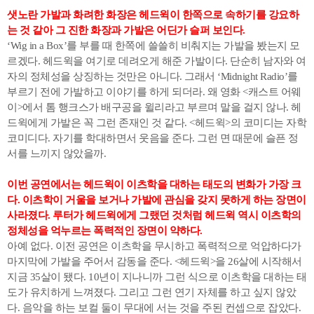
샛노란 가발과 화려한 화장은 헤드윅이 한쪽으로 속하기를 강요하
는 것 같아 그 진한 화장과 가발은 어딘가 슬퍼 보인다.
‘Wig in a Box’를 부를 때 한쪽에 쓸쓸히 비춰지는 가발을 봤는지 모
르겠다. 헤드윅을 여기로 데려오게 해준 가발이다. 단순히 남자와 여
자의 정체성을 상징하는 것만은 아니다. 그래서 ‘Midnight Radio’를
부르기 전에 가발하고 이야기를 하게 되더라. 왜 영화 <캐스트 어웨
이>에서 톰 행크스가 배구공을 윌리라고 부르며 말을 걸지 않나. 헤
드윅에게 가발은 꼭 그런 존재인 것 같다. <헤드윅>의 코미디는 자학
코미디다. 자기를 학대하면서 웃음을 준다. 그런 면 때문에 슬픈 정
서를 느끼지 않았을까.
이번 공연에서는 헤드윅이 이츠학을 대하는 태도의 변화가 가장 크
다. 이츠학이 거울을 보거나 가발에 관심을 갖지 못하게 하는 장면이
사라졌다. 루터가 헤드윅에게 그랬던 것처럼 헤드윅 역시 이츠학의
정체성을 억누르는 폭력적인 장면이 약하다.
아예 없다. 이전 공연은 이츠학을 무시하고 폭력적으로 억압하다가
마지막에 가발을 주어서 감동을 준다. <헤드윅>을 26살에 시작해서
지금 35살이 됐다. 10년이 지나니까 그런 식으로 이츠학을 대하는 태
도가 유치하게 느껴졌다. 그리고 그런 연기 자체를 하고 싶지 않았
다. 음악을 하는 보컬 둘이 무대에 서는 것을 주된 컨셉으로 잡았다.