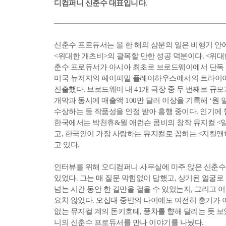
디컴퍼니 신춘수 대표입니다.
신춘수 프로듀서는 올 한 해의 삼분의 일은 비행기 안에
<위대한 개츠비>의 괄목할 만한 성공 덕분이다. <위
춘수 프로듀서가 아시아 최초로 브로드웨이에서 단독 리
미국 뉴저지의 페이퍼밀 플레이하우스에서의 트라이아
진출했다. 브로드웨이 내 41개 극장 중 두 번째로 규
개막과 동시에 매출액 100만 달러 이상을 기록해 ‘원
수상하는 등 작품성을 인정 받아 흥행 중이다. 인기에 
한국에서는 박천휴&윌 애런슨 콤비의 창작 뮤지컬 <일
고, 한국인이 가장 사랑하는 뮤지컬로 꼽히는 <지킬앤
고 있다.
인터뷰를 위해 오디컴퍼니 사무실에 마주 앉은 신춘수
있었다. 그는 매 질문 막힘없이 답했고, 상기된 얼굴로
넘는 시간 동안 한 길만을 걸을 수 있었는지, 그리고 
요치 않았다. 오십대 중반의 나이에도 여전히 총기가 
없는 뮤지컬 계의 돈키호테, 풍차를 향해 달리는 듯 
니의 신춘수 프로듀서를 만나 이야기를 나눴다.