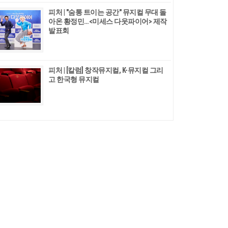
피처 | "숨통 트이는 공간" 뮤지컬 무대 돌
아온 황정민…<미세스 다웃파이어> 제작
발표회
피처 | [칼럼] 창작뮤지컬, K-뮤지컬 그리
고 한국형 뮤지컬