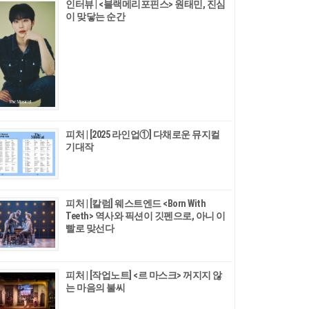
인터뷰 | <블랙메리포핀스> 원태민, 진심
이 맞닿는 순간
피처 | [2025 라인업①] 다채로운 뮤지컬
기대작
피처 | [칼럼] 웨스트엔드 <Born With
Teeth> 역사와 픽션이 깃펜으로, 아니 이
빨로 맞선다
피처 | [작업노트] <르 마스크> 꺼지지 않
는 마음의 불씨