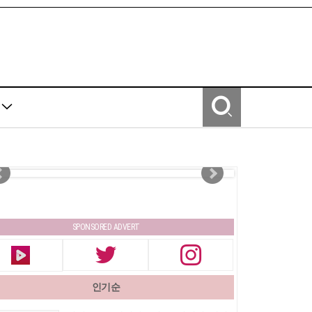
Y
SPONSORED ADVERT
인기순