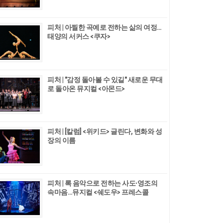
피처 | 아찔한 곡예로 전하는 삶의 여정…
태양의 서커스 <쿠자>
피처 | "감정 돌아볼 수 있길" 새로운 무대
로 돌아온 뮤지컬 <아몬드>
피처 | [칼럼] <위키드> 글린다, 변화와 성
장의 이름
피처 | 록 음악으로 전하는 사도∙영조의
속마음…뮤지컬 <쉐도우> 프레스콜