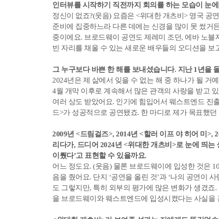
인터뷰를 시작하기 직전까지 회의를 하는 모습이 눈에
정신이 없죠?(웃음) 요즘은 <위대한 개츠비> 영국 공
준비에 집중하느라 다른 데에는 신경을 많이 못 썼거든
중이에요. 브로드웨이 공연도 제레미 조던, 에바 노블
빈 자리를 채울 수 있는 새로운 배우들의 오디션을 보고
그 누구보다 바쁜 한 해를 보내셨습니다. 지난 1년을
2024년은 제 삶에서 잊을 수 없는 해 중 하나가 될 
4월 개막 이후로 계속해서 많은 관객의 사랑을 받고
여러 상도 받았어요. 인기에 힘입어서 웨스트엔드 진출
드>가 성공적으로 공연됐죠. 한 마디로 제가 목표했던
2009년 <드림걸즈>, 2014년 <할러 이프 야 히어 미
리다가, 드디어 2024년 <위대한 개츠비>로 눈에 띄
이뤘다’고 표현할 수 있을까요.
어느 정도요. (웃음) 물론 브로드웨이에 입성한 것은 1
음을 줬어요. 단지 ‘공연을 올린 것’과 ‘나의 공연이
도 그렇지만, 특히 외부의 평가에 많은 변화가 생겼죠.
을 브로드웨이와 웨스트엔드에 입성시켰다는 사실을 굉