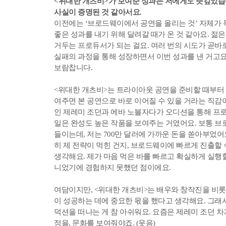
<위대한 개츠비>가 보여준 성과는 저에게도 뜻깊었습니
사실이 증명된 것 같아서요.
이전에는 ‘브로드웨이에서 공연을 올리는 것’ 자체가 
좋은 성과를 내기 위해 달려갈 때가 온 것 같아요. 
거두는 프로듀서가 되는 걸요. 여러 번의 시도가 곧바
실패의 과정을 통해 성장하면서 이번 성과를 낸 거고요
보람찹니다.
<위대한 개츠비>는 트라이아웃 공연을 준비할 때부터 
여주면 본 공연으로 바로 이어질 수 있을 거라는 직
인 제레미 조던과 에바 노블자다가 오디션을 통해 프로
일은 완성도 높은 작품을 보여주는 거였어요. 보통 브
들이는데, 저는 700만 달러에 가까운 돈을 쏟아부었
히 제 전략이 먹힌 건지, 브로드웨이에 빠르게 진출할
생각해요. 제가 마음 먹은 바를 빠르고 확실하게 실행
니었기에 경험하지 못했던 점이에요.
여담이지만, <위대한 개츠비>는 배우와 창작진을 비롯
이 성공하는 데에 중요한 몫을 했다고 생각해요. 그래
덕션을 떠나는 게 참 아쉬워요. 요즘은 제레미 조던 
정을, 문화를 보여줘야죠. (웃음)