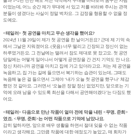
불과 1~2년 전만 해도 저는 객석에서 무대를 바라보며 꿈꾸는 사람
이었는데, 어느 순간 제가 무대에 서 있고 저를 바라봐 주시는 관객
분들이 생겼다는 사실이 정말 벅차요. 그 감정을 형용할 수 없을 정
도예요.
<테일러> 첫 공연을 마치고 무슨 생각을 했어요?
2024년 11월 20일이 제가 첫 공연을 한 날이거든요? 근데 제 기억 속
에서 그날은 지워졌어요. (웃음) 너무 떨리고 긴장되고 정신이 없는
하루였거든요. 그 전날에는 떨려서 잠도 제대로 못 잤고요. 첫 공연
당일에는 어떻게 일어나서 어떻게 공연장을 간 건지 기억도 안 나요.
정신 차리니까 공연을 마치고 집에 가고 있더라고요. 저는 제 공연을
녹음하고, 집 가는 길에 들으면서 복기하는 습관이 있는데, 그때도
녹음해 놓은 걸 들으면서 그제야 ‘내가 오늘 첫 공연을 했구나‘ 체감
했던 것 같아요. 그러면서 ‘오늘은 정말 정신 없었지만, 앞으로는 기
억에 오래 남을 수 있도록 최선을 다해서 공연해야겠다’는 다짐도 했
어요.
<테일러> 다음으로 만난 작품이 얼마 전에 막을 내린 <무명, 준희>
였죠. <무명, 준희>는 어떤 작품으로 기억에 남았나요.
감히 말하자면, 앞으로 배우 생활을 하면서 절대 잊을 수 없는 작품
이라고 생각해요. 그만큼 작품에 대한 애정도가 높았고, 매 회차가