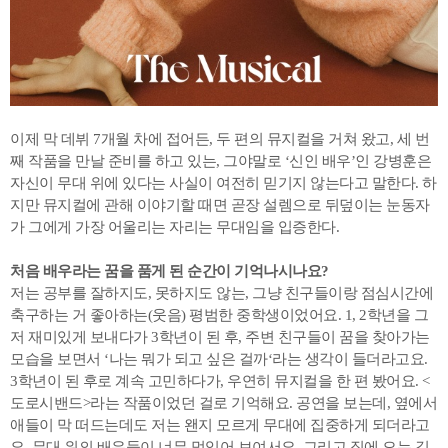
이제 막 데뷔 7개월 차에 접어든, 두 편의 뮤지컬을 거쳐 왔고, 세 번
째 작품을 만날 준비를 하고 있는, 그야말로 ‘신인 배우’인 강병훈은
자신이 무대 위에 있다는 사실이 여전히 믿기지 않는다고 말한다. 하
지만 뮤지컬에 관해 이야기할 때면 곧장 설렘으로 뒤덮이는 눈동자
가 그에게 가장 어울리는 자리는 무대임을 입증한다.
처음 배우라는 꿈을 품게 된 순간이 기억나시나요?
저는 공부를 잘하지도, 못하지도 않는, 그냥 친구들이랑 점심시간에
축구하는 거 좋아하는(웃음) 평범한 중학생이었어요. 1, 2학년을 그
저 재미있게 보내다가 3학년이 된 후, 주변 친구들이 꿈을 찾아가는
모습을 보면서 ‘나는 뭐가 되고 싶은 걸까‘라는 생각이 들더라고요.
3학년이 된 후로 계속 고민하다가, 우연히 뮤지컬을 한 편 봤어요. <
도로시밴드>라는 작품이었던 걸로 기억해요. 공연을 보는데, 옆에서
애들이 막 떠드는데도 저는 왠지 모르게 무대에 집중하게 되더라고
요. 무대 위의 배우들이 너무 멋있어 보여서요. 그리고 집에 오는 길