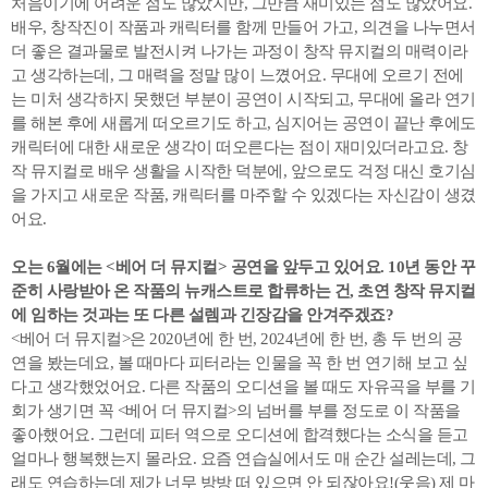
처음이기에 어려운 점도 많았지만, 그만큼 재미있는 점도 많았어요.
배우, 창작진이 작품과 캐릭터를 함께 만들어 가고, 의견을 나누면서
더 좋은 결과물로 발전시켜 나가는 과정이 창작 뮤지컬의 매력이라
고 생각하는데, 그 매력을 정말 많이 느꼈어요. 무대에 오르기 전에
는 미처 생각하지 못했던 부분이 공연이 시작되고, 무대에 올라 연기
를 해본 후에 새롭게 떠오르기도 하고, 심지어는 공연이 끝난 후에도
캐릭터에 대한 새로운 생각이 떠오른다는 점이 재미있더라고요. 창
작 뮤지컬로 배우 생활을 시작한 덕분에, 앞으로도 걱정 대신 호기심
을 가지고 새로운 작품, 캐릭터를 마주할 수 있겠다는 자신감이 생겼
어요.
오는 6월에는 <베어 더 뮤지컬> 공연을 앞두고 있어요. 10년 동안 꾸
준히 사랑받아 온 작품의 뉴캐스트로 합류하는 건, 초연 창작 뮤지컬
에 임하는 것과는 또 다른 설렘과 긴장감을 안겨주겠죠?
<베어 더 뮤지컬>은 2020년에 한 번, 2024년에 한 번, 총 두 번의 공
연을 봤는데요, 볼 때마다 피터라는 인물을 꼭 한 번 연기해 보고 싶
다고 생각했었어요. 다른 작품의 오디션을 볼 때도 자유곡을 부를 기
회가 생기면 꼭 <베어 더 뮤지컬>의 넘버를 부를 정도로 이 작품을
좋아했어요. 그런데 피터 역으로 오디션에 합격했다는 소식을 듣고
얼마나 행복했는지 몰라요. 요즘 연습실에서도 매 순간 설레는데, 그
래도 연습하는데 제가 너무 방방 떠 있으면 안 되잖아요!(웃음) 제 마