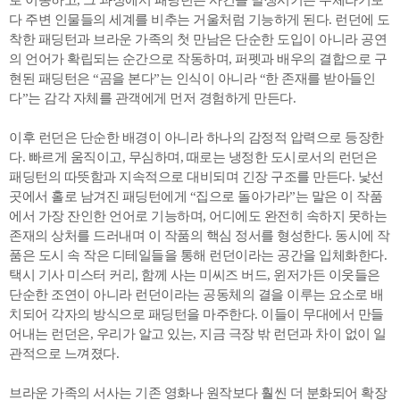
로 이동하고, 그 과정에서 패딩턴은 사건을 발생시키는 주체라기보
다 주변 인물들의 세계를 비추는 거울처럼 기능하게 된다. 런던에 도
착한 패딩턴과 브라운 가족의 첫 만남은 단순한 도입이 아니라 공연
의 언어가 확립되는 순간으로 작동하며, 퍼펫과 배우의 결합으로 구
현된 패딩턴은 “곰을 본다”는 인식이 아니라 “한 존재를 받아들인
다”는 감각 자체를 관객에게 먼저 경험하게 만든다.
이후 런던은 단순한 배경이 아니라 하나의 감정적 압력으로 등장한
다. 빠르게 움직이고, 무심하며, 때로는 냉정한 도시로서의 런던은
패딩턴의 따뜻함과 지속적으로 대비되며 긴장 구조를 만든다. 낯선
곳에서 홀로 남겨진 패딩턴에게 “집으로 돌아가라”는 말은 이 작품
에서 가장 잔인한 언어로 기능하며, 어디에도 완전히 속하지 못하는
존재의 상처를 드러내며 이 작품의 핵심 정서를 형성한다. 동시에 작
품은 도시 속 작은 디테일들을 통해 런던이라는 공간을 입체화한다.
택시 기사 미스터 커리, 함께 사는 미씨즈 버드, 윈저가든 이웃들은
단순한 조연이 아니라 런던이라는 공동체의 결을 이루는 요소로 배
치되어 각자의 방식으로 패딩턴을 마주한다. 이들이 무대에서 만들
어내는 런던은, 우리가 알고 있는, 지금 극장 밖 런던과 차이 없이 일
관적으로 느껴졌다.
브라운 가족의 서사는 기존 영화나 원작보다 훨씬 더 분화되어 확장