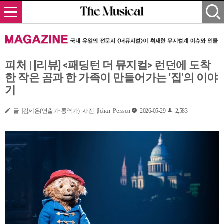
피처 | [리뷰] <패딩턴 더 뮤지컬> 런던에 도착
한 작은 곰과 한 가족이 만들어가는 '집'의 이야
기
글 |김세은(연출가·통역가) 사진 |Johan Persson
2026-05-29
2,583