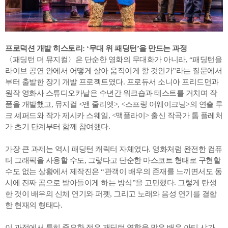
프로덕션 개발 히스토리: ‘무대 위 패딩턴’을 만드는 과정
〈패딩턴 더 뮤지컬〉은 단순한 영화의 무대화가 아니라, “패딩턴을
라이브 공연 안에서 어떻게 살아 움직이게 할 것인가”라는 질문에서
부터 출발한 장기 개발 프로젝트였다. 프로듀서 소니아 프리드먼과
원작 영화사 스튜디오카날은 수년간 워크숍과 테스트를 거치며 작
품을 개발했고, 뮤지컬 <앤 줄리엣>, <스프링 어웨이크닝>의 연출 루
크 셰퍼드와 작가 제시카 스웨일, <맥플라이> 출신 작곡가 톰 플레처
가 초기 단계부터 함께 참여했다.
가장 큰 과제는 역시 패딩턴 캐릭터 자체였다. 영화처럼 완전한 컴퓨
터 그래픽을 사용할 수도, 그렇다고 단순한 마스코트 형태로 구현할
수도 없는 상황에서 제작진은 “관객이 배우의 존재를 느끼면서도 동
시에 진짜 곰으로 받아들이게 하는 방식”을 고민했다. 그렇게 탄생
한 것이 배우의 신체 연기와 퍼펫, 그리고 노래와 음성 연기를 결합
한 현재의 형태다.
이 과정에서 특히 중요한 점은 패딩턴 역할을 맡은 배우 아티 샤가