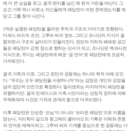
에 더 큰 상실을 겪고, 결국 편지를 남긴 채 윈저 가든을 떠난다. 그
순간 가족 역시 비로소 자신들에게 패딩턴이 어떤 존재였는지를 깨
닫고 그를 찾아 나선다.
2막은 실종된 패딩턴을 둘러싼 추적과 구조의 이야기로 전환된다.
미세스 버드의 조언, 그루버 씨의 정보, 그리고 조나단의 지식이 결
합되면서 구조의 실마리가 만들어진다. 런던의 지하와 폐쇄된 공간
들은 패딩턴이 갇힌 장소로 향하는 단서가 되고, 조나단은 백과사전
지식으로, 주디는 패딩턴에게 배운 ‘곰 언어’로 패딩턴에게 조금씩
가까워진다.
결국 가족과 이웃, 그리고 런던의 공동체는 하나의 목적 아래 모인
다. “우리는 모두 패딩턴을 사랑하니까”라는 감정은 개인의 감정을
넘어 집단적 선언으로 확장된다. 밀리센트는 마지막까지 패딩턴을
위협하지만, 결국 틴케이스와 가족 사진이라는 상징적 장치에 의해
무력화되며 사건은 기억과 관계의 힘으로 마무리된다.
이후 패딩턴은 단순한 ‘손님’이 아니라 ‘브라운 패딩턴’으로 이름을
얻는다. 지리학자 길드와 몽고메리 클라이드의 기록은 이해와 존중
의 언어로 재해석되고, 그루버 씨의 가게를 중심으로 한 공동체는 다