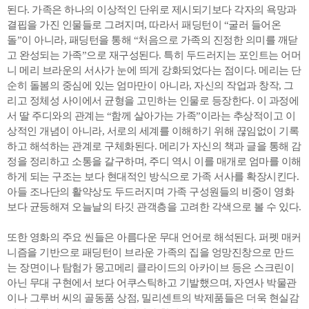
된다. 가족은 하나의 이상적인 단위로 제시되기보다 각자의 욕망과
결핍을 가진 인물들로 그려지며, 따라서 패딩턴이 “굴러 들어온
돌”이 아니라, 패딩턴을 통해 “처음으로 가족의 진정한 의미를 깨닫
고 완성되는 가족”으로 재구성된다. 특히 두드러지는 포인트는 어머
니 메리 브라운의 서사가 눈에 띄게 강화되었다는 점이다. 메리는 단
순히 돌봄의 중심에 있는 엄마만이 아니라, 자신의 작업과 창작, 그
리고 정체성 사이에서 균형을 고민하는 인물로 등장한다. 이 과정에
서 딸 주디와의 관계는 “함께 살아가는 가족”이라는 추상적이고 이
상적인 개념이 아니라, 서로의 세계를 이해하기 위해 끊임없이 기록
하고 해석하는 관계로 구체화된다. 메리가 자신의 책과 글을 통해 감
정을 정리하고 소통을 갈구하며, 주디 역시 이를 매개로 엄마를 이해
하게 되는 구조는 보다 현대적인 방식으로 가족 서사를 확장시킨다.
아들 조나단의 활약상도 두드러지며 가족 구성원들의 비중이 영화
보다 균등해져 오늘날의 타깃 관객층을 고려한 각색으로 볼 수 있다.
또한 영화의 주요 씬들은 아름다운 무대 언어로 해석된다. 퍼펫 매커
니즘을 기반으로 패딩턴이 브라운 가족의 집을 엉망진창으로 만드
는 장면이나 탐험가 몽고메리 클라이드의 아카이브 등은 스크린이
아닌 무대 구현에서 보다 어쿠스틱하고 기발했으며, 자연사 박물관
이나 그루버 씨의 골동품 상점, 밀리센트의 박제품들은 더욱 현실감