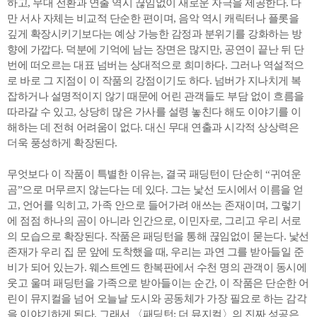
하고, 무대 전환과 연출 역시 끊임없이 새로운 자극을 제공한다. 다
만 서사 자체는 비교적 단순한 편이며, 음악 역시 캐릭터나 플롯을
깊게 확장시키기보다는 예상 가능한 감정과 분위기를 강화하는 방
향에 가깝다. 덕분에 기억에 남는 장면은 많지만, 공연이 끝난 뒤 단
번에 떠오르는 대표 넘버는 상대적으로 희미하다. 그러나 역설적으
로 바로 그 지점이 이 작품의 강점이기도 하다. 넘버가 지나치게 복
잡하거나 설명적이지 않기 때문에 어린 관객들도 부담 없이 흐름을
따라갈 수 있고, 상당히 많은 가사를 설령 놓친다 해도 이야기를 이
해하는 데 전혀 어려움이 없다. 대신 무대 연출과 시각적 상상력은
더욱 풍성하게 확장된다.
무엇보다 이 작품이 특별한 이유는, 결국 패딩턴이 단순히 “귀여운
곰”으로 머무르지 않는다는 데 있다. 그는 낯선 도시에서 이름을 얻
고, 언어를 익히고, 가족 안으로 들어가려 애쓰는 존재이며, 그렇기
에 점점 하나의 곰이 아니라 인간으로, 이민자로, 그리고 우리 서로
의 모습으로 확장된다. 작품은 패딩턴을 통해 끊임없이 묻는다. 낯선
존재가 우리 집 문 앞에 도착했을 때, 우리는 과연 그를 받아들일 준
비가 되어 있는가. 웨스트엔드 한복판에서 수천 명의 관객이 동시에
웃고 울며 패딩턴을 가족으로 받아들이는 순간, 이 작품은 단순한 어
린이 뮤지컬을 넘어 오늘날 도시와 공동체가 가장 필요로 하는 감각
을 이야기하게 된다. 그래서 〈패딩턴: 더 뮤지컬〉의 진짜 성공은