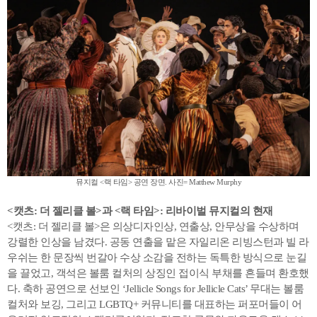
뮤지컬 <랙 타임> 공연 장면. 사진= Matthew Murphy
<
캣츠: 더 젤리클 볼>과 <랙 타임>: 리바이벌 뮤지컬의 현재
<캣츠: 더 젤리클 볼>은 의상디자인상, 연출상, 안무상을 수상하며
강렬한 인상을 남겼다. 공동 연출을 맡은 자일리온 리빙스턴과 빌 라
우쉬는 한 문장씩 번갈아 수상 소감을 전하는 독특한 방식으로 눈길
을 끌었고, 객석은 볼룸 컬처의 상징인 접이식 부채를 흔들며 환호했
다. 축하 공연으로 선보인 ‘Jellicle Songs for Jellicle Cats’ 무대는 볼룸
컬처와 보깅, 그리고 LGBTQ+ 커뮤니티를 대표하는 퍼포머들이 어