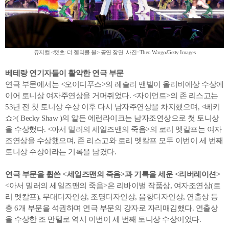
뮤지컬 <캣츠: 더 젤리클 볼> 공연 장면. 사진=Theo Wargo/Getty Images
베테랑 연기자들이 활약한 연극 부문
연극 부문에서는 <오이디푸스>의 레슬리 맨빌이 올리비에상 수상에
이어 토니상 여자주연상을 거머쥐었다. <자이언트>의 존 리스고는
53년 전 첫 토니상 수상 이후 다시 남자주연상을 차지했으며, <베키
쇼>( Becky Shaw )의 알든 에런라이크는 남자조연상으로 첫 토니상
을 수상했다. <아서 밀러의 세일즈맨의 죽음>의 로리 멧칼프는 여자
조연상을 수상했으며, 존 리스고와 로리 멧칼프 모두 이번이 세 번째
토니상 수상이라는 기록을 남겼다.
연극 부문을 휩쓴 <세일즈맨의 죽음>과 기록을 세운 <리버레이션>
<아서 밀러의 세일즈맨의 죽음>은 리바이벌 작품상, 여자조연상(로
리 멧칼프), 무대디자인상, 조명디자인상, 음향디자인상, 연출상 등
총 6개 부문을 석권하며 연극 부문의 강자로 자리매김했다. 연출상
을 수상한 조 만텔로 역시 이번이 세 번째 토니상 수상이었다.