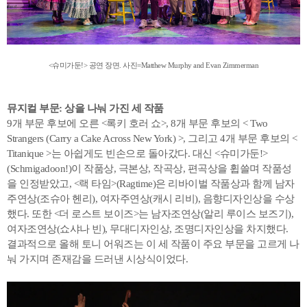
<슈미가둔!> 공연 장면. 사진=Matthew Murphy and Evan Zimmerman
뮤지컬 부문: 상을 나눠 가진 세 작품
9개 부문 후보에 오른 <록키 호러 쇼>, 8개 부문 후보의 < Two
Strangers (Carry a Cake Across New York) >, 그리고 4개 부문 후보의 <
Titanique >는 아쉽게도 빈손으로 돌아갔다. 대신 <슈미가둔!>
(Schmigadoon!)이 작품상, 극본상, 작곡상, 편곡상을 휩쓸며 작품성
을 인정받았고, <랙 타임>(Ragtime)은 리바이벌 작품상과 함께 남자
주연상(조슈아 헨리), 여자주연상(캐시 리비), 음향디자인상을 수상
했다. 또한 <더 로스트 보이즈>는 남자조연상(알리 루이스 보즈기),
여자조연상(쇼샤나 빈), 무대디자인상, 조명디자인상을 차지했다.
결과적으로 올해 토니 어워즈는 이 세 작품이 주요 부문을 고르게 나
눠 가지며 존재감을 드러낸 시상식이었다.