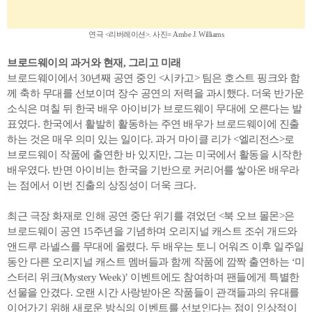
연극 <리버레이션>. 사진= Ambe J. Williams
브로드웨이의 과거와 현재, 그리고 미래
브로드웨이에서 30년째 공연 중인 <시카고> 팀은 호스트 핑크와 함
께 축하 무대를 선보이며 장수 공연의 저력을 과시했다. 더욱 반가운
소식은 며칠 뒤 한국 배우 아이비가 브로드웨이 무대에 오른다는 발
표였다. 한국에서 활발히 활동하는 주연 배우가 브로드웨이에 진출
하는 것은 매우 의미 있는 일이다. 과거 마이클 리가 <엘리전스>로
브로드웨이 작품에 출연한 바 있지만, 그는 미국에서 활동을 시작한
배우였다. 반면 아이비는 한국을 기반으로 커리어를 쌓아온 배우라
는 점에서 이번 진출의 상징성이 더욱 크다.
최근 극장 화재로 인해 공연 중단 위기를 겪었던 <북 오브 몰몬>은
브로드웨이 공연 15주년을 기념하며 오리지널 캐스트 조쉬 개드와
앤드루 라넬스를 무대에 올렸다. 두 배우는 토니 어워즈 이후 일주일
동안 다른 오리지널 캐스트 멤버들과 함께 작품에 깜짝 출연하는 ‘미
스터리 위크(Mystery Week)’ 이벤트에도 참여하며 팬들에게 특별한
선물을 안겼다. 오랜 시간 사랑받아온 작품들이 관객들과의 유대를
이어가기 위해 새로운 방식의 이벤트를 선보인다는 점이 인상적이