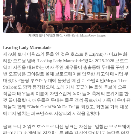
제79회 토니 어워즈 현장. 사진=Kevin Mazur/Getty Images
Leading Lady Marmalade
제79회 토니 어워즈의 문을 연 것은 호스트 핑크(Pink)가 이끄는 화
려한 오프닝 넘버 ‘Leading Lady Marmalade’였다. 2025-2026 브로드
웨이 시즌을 대표하는 여자 주연 배우들이 총출동해 무대를 꾸민 이
번 오프닝은 그야말로 올해 브로드웨이를 압축한 최고의 매시업 무
대였다. <물랑 루즈!> 무대에 올랐던 메건 디 스탤리언(Megan Thee
Stallion)도 깜짝 등장했으며, 노래 가사 곳곳에는 올해 후보에 오른
작품과 배우들의 이름이 자연스럽게 녹아 들어 축제의 분위기를 한
껏 끌어올렸다. 배우들은 무대는 물론 객석 통로까지 가득 메우며 관
객들과 함께 “Gitchi Gitchi Ya Ya Da Da”를 외쳤고, 화면을 가득 채운
에너지 넘치는 퍼포먼스로 시상식의 시작을 알렸다.
올해 토니 어워즈 호스트로 나선 핑크는 자신을 “엄청난 브로드웨이
팬”이라고 소개하며, 진정한 1등 팬은 자신의 딸이라고 농담을 던졌