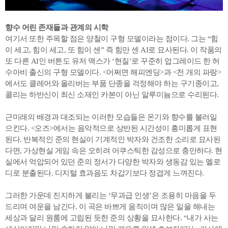
향수 어린 존재들과 관계의 시학
여기서 또한 주목할 점은 양철이 구형 모델이라는 점이다. 그는 “힘
이 세고, 힘이 세고, 또 힘이 센” 즉 힘만 센 AI로 묘사된다. 이 작품의
또 다른 AI인 버튼도 유저 맥스가 ‘현질’로 꾸준히 업그레이드 한 허
수아비 출신의 구형 모델이다. <어쩌면 해피엔딩>과 <천 개의 파랑>
에서도 클레어와 올리버는 부품 단종을 걱정해야 하는 구기종이고,
콜리는 하반신이 최신 소재인 카본이 아닌 알루미늄으로 수리된다.
근미래의 배경과 대조되는 이러한 모습들은 온기와 향수를 불러일
으킨다. <오즈>에서는 음악적으로 상반된 시간성이 흥미롭게 표현
된다. 반복적인 준의 현실이 기계적인 박자와 건조한 소리로 묘사된
다면, 가상현실 게임 속은 오히려 어쿠스틱한 감성으로 충만하다. 현
실에서 억압되어 있던 준의 정서가 다양한 박자와 생동감 있는 멜로
디로 분출된다. 디지털 효과음도 차갑기보다 정겹게 느껴진다.
그러한 가운데 진지하게 불리는 ‘무과급 인생’은 조용히 마음을 두
드리며 여운을 남긴다. 이 곡은 바쁘게 움직이며 많은 일을 해내는
세상과 달리 원룸에 고립된 듯한 준의 상황을 묘사한다. “내가 사는