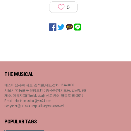
0
THE MUSICAL
예스이십사㈜, 대표: 김석환, 대표전화: 1544-3800
서울시 영등포구 은행로11, 5층~6층(여의도동, 일신빌딩)
제호: 더뮤지컬(The Musical), 신고번호: 영등포, 라00617
E-mail: info_themusical@yes24.com
Copyright ⓒ YES24 Corp. All Rights Reserved.
POPULAR TAGS