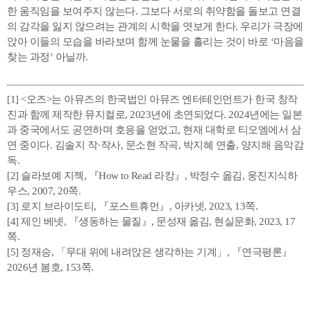
한 움직임을 보여주지 않는다. 그보다 서로의 취약함을 돌보고 연결
의 감각을 잃지 않으려는 관계의 시학을 엿보게 한다. 우리가 극장에
앉아 이들의 모습을 바라보며 함께 눈물을 흘리는 것이 바로 ‘마음을
찾는 과정’ 아닐까.
[1] <오즈>는 아뮤즈의 한국법인 아뮤즈 엔터테인먼트가 한국 창작
진과 함께 제작한 뮤지컬로, 2023년에 초연되었다. 2024년에는 일본
과 중국에서도 공연하며 호응을 얻었고, 현재 대학로 티오엠에서 삼
연 중이다. 김솔지 작·작사, 문소현 작곡, 박지혜 연출, 양지해 음악감
독.
[2] 슬라보예 지젝, 『How to Read 라캉』, 박정수 옮김, 웅진지식하
우스, 2007, 20쪽.
[3] 로지 브라이도티, 『포스트휴먼』, 아카넷, 2023, 13쪽.
[4] 제인 베넷, 『생동하는 물질』, 문성재 옮김, 현실문화, 2023, 17
쪽.
[5] 정재승, 「무대 위에 내려앉은 생각하는 기계」, 『연극평론』
2026년 봄호, 153쪽.