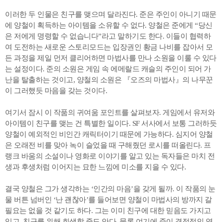
이러한 두 인물은 친구를 맺으며 달라진다. 준은 주인이 아니기 때문
에 양철이 획득하는 아이템을 소유할 수 없다. 양철은 준에게 “당신
은 저에게 명령할 수 없습니다”라고 말하기도 한다. 이들이 협력하
여 도전하는 새로운 스토리모드는 입장권인 황금 나비를 잡아서 모
든 과정을 제일 먼저 클리어하면 마법사를 만나 소원을 이룰 수 있다
는 설정이다. 준의 소원은 게임 속 에메랄드 캐슬의 주인이 되어 가
난을 탈출하는 것이고, 양철의 소원은 『오즈의 마법사』의 나무꾼
이 그러했듯 마음을 갖는 것이다.
여기서 잠시 이 작품의 귀여움 포인트를 살펴보자. 게임에서 유저와
아이템이 친구를 맺는 건 특별한 일이다. SF 서사에서 보통 그러하듯
양철이 예외적인 비인간 캐릭터이기 때문에 가능하다. 심지어 양철
은 오래전 비를 맞아 녹이 슬었을 때 구해줬던 로시를 떠올린다. 프
랭크 바움의 소설이나 영화로 이야기를 알고 있는 독자들은 마치 전
생과 후생처럼 이어지는 묘한 느낌에 미소를 지을 수 있다.
결국 양철은 그가 생각하는 ‘인간의 마음’을 갖게 될까. 이 작품의 눈
물 버튼 넘버인 ‘난 괜찮아’를 들어보면 양철이 마법사의 방까지 갈
필요는 없을 것 같기도 하다. 그는 이미 친구에 대한 믿음도 가지고
있고, 친구를 위해 희생할 줄도 안다. 물론 여기에 준이 결정적인 영