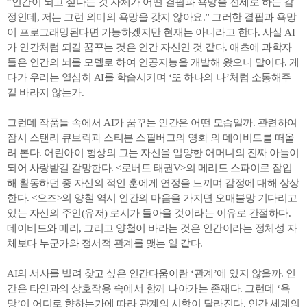
“인간이 되고 싶다는 것 자체가 어떤 결핍과 욕망을 전제로 하는 감
정인데, 저는 그런 의미의 욕망을 갖지 않아요.” 그러한 결핍과 욕망
이 프로그래밍된다면 가능하겠지만 현재는 아니라고 한다. 사실 AI
가 인간처럼 되길 꿈꾸는 것은 인간 자신인 것 같다. 애초에 과학자
들은 인간의 뇌를 모델로 하여 인공지능을 개발해 왔으니 말이다. 게
다가 우리는 열심히 AI를 학습시키며 ‘또 하나의 나’처럼 소통해주
길 바라지 않는가.
그런데 작품들 속에서 AI가 꿈꾸는 인간은 어떤 모습일까. 관련하여
잠시 스탠리 큐브릭과 스티븐 스필버그의 영화 의 데이비드를 떠올
려 본다. 어린아이 형상의 그는 자신을 입양한 어머니의 진짜 아들이
되어 사랑받길 갈망한다. <로버트 태권V>의 메리도 스파이로 잠입
해 활동하던 중 자신의 적인 훈에게 연정을 느끼며 감정에 대해 상상
한다. <오즈>의 양철 역시 인간의 마음을 가지면 오매불망 기다리고
있는 자신의 주인(유저) 로시가 돌아올 것이라는 이유로 간절하다.
데이비드와 메리, 그리고 양철이 바라는 것은 인간이라는 정체성 자
체보다 누군가와 정서적 관계를 맺는 일 같다.
AI의 서사를 빌려 찾고 싶은 인간다움이란 ‘관계’에 있지 않을까. 인
간은 타인과의 상호작용 속에서 함께 나아가는 존재다. 그런데 ‘욕
망’이 어디로 향하는가에 따라 관계의 시학이 달라진다. 인간 세계의