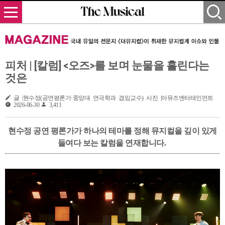
피처 | [칼럼] <오즈>를 보며 눈물을 흘린다는
것은
글 |현수정(공연평론가·중앙대 연극학과 겸임교수) 사진 |아뮤즈엔터테인먼트
2026-06-30
3,411
현수정 공연 평론가가 하나의 테마를 정해 뮤지컬을 깊이 있게
들여다 보는 칼럼을 연재합니다.