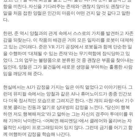
향을 끼친다. 자신을 기다려주는 존재와 ‘괜찮지 않아도 괜찮다’는
말을 처음 접한 양철은 인간의 마음이 어떤 건지 알 것 같다고 말한
다.
한편, 준 역시 양철과의 관계 속에서 스스로의 가치를 발견하고 자존
감을 되찾는다. 이 작품의 배경은 거의 모든 일자리를 로봇이 대체하
고 있는 근미래다. 준은 VR 기기 공장에서 로봇들과 함께 단순한 일
을 수행하며 ‘대체될 수 있는 존재’라는 무기력함에 잠식당하고 있
었다. 그의 업무는 불량품으로 분류된 것 중 괜찮은 부품을 찾아내는
일인데, 양철은 그가 물건들에 새로운 생명을 부여하는 훌륭한 사람
임을 깨닫게 해 준다.
현실에서는 AI가 감정을 가지는 일은 아직 멀었다고 이야기된다. 그
런데 뮤지컬 속에서는 양철과 같은 AI나 휴머노이드가 종종 인간보
다 더욱 정서적인 모습으로 그려지곤 한다. <천 개의 파랑>에서 기수
로봇 콜리는 진동과 열기로 상대방의 감정을 느낀다. "당신이 행복
하면 저도 행복해져요"라고 말하는 그는 자신의 경주마 투데이를 위
해 기꺼이 낙마한다. <어쩌면 해피엔딩>에서 클레어와 올리버는 자
율적인 사랑이 프로그래밍되어 있지 않다. 그런데 금기를 어기고 함
께 여행하며 감정을 학습해 나간다.