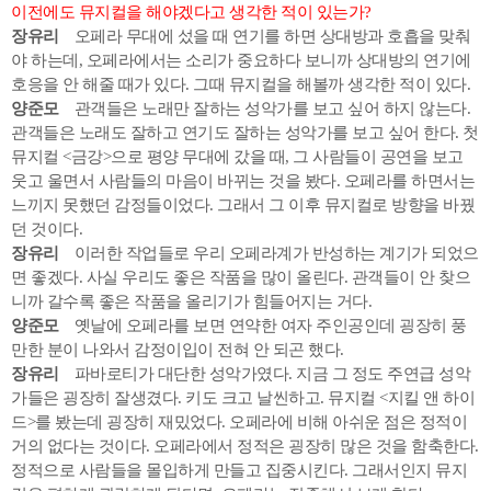
이전에도 뮤지컬을 해야겠다고 생각한 적이 있는가?
장유리
오페라 무대에 섰을 때 연기를 하면 상대방과 호흡을 맞춰
야 하는데, 오페라에서는 소리가 중요하다 보니까 상대방의 연기에
호응을 안 해줄 때가 있다. 그때 뮤지컬을 해볼까 생각한 적이 있다.
양준모
관객들은 노래만 잘하는 성악가를 보고 싶어 하지 않는다.
관객들은 노래도 잘하고 연기도 잘하는 성악가를 보고 싶어 한다. 첫
뮤지컬 <금강>으로 평양 무대에 갔을 때, 그 사람들이 공연을 보고
웃고 울면서 사람들의 마음이 바뀌는 것을 봤다. 오페라를 하면서는
느끼지 못했던 감정들이었다. 그래서 그 이후 뮤지컬로 방향을 바꿨
던 것이다.
장유리
이러한 작업들로 우리 오페라계가 반성하는 계기가 되었으
면 좋겠다. 사실 우리도 좋은 작품을 많이 올린다. 관객들이 안 찾으
니까 갈수록 좋은 작품을 올리기가 힘들어지는 거다.
양준모
옛날에 오페라를 보면 연약한 여자 주인공인데 굉장히 풍
만한 분이 나와서 감정이입이 전혀 안 되곤 했다.
장유리
파바로티가 대단한 성악가였다. 지금 그 정도 주연급 성악
가들은 굉장히 잘생겼다. 키도 크고 날씬하고. 뮤지컬 <지킬 앤 하이
드>를 봤는데 굉장히 재밌었다. 오페라에 비해 아쉬운 점은 정적이
거의 없다는 것이다. 오페라에서 정적은 굉장히 많은 것을 함축한다.
정적으로 사람들을 몰입하게 만들고 집중시킨다. 그래서인지 뮤지