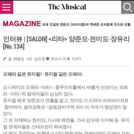
인터뷰 | [​SALON] <리타> 양준모·전미도·장유리
[No.134]
글 |박병성 사진 |심주호
2014-11-19
13,475
오페라 같은 뮤지컬? 뮤지컬 같은 오페라!
도니제티의 오페라 <리타>. 충무아트홀에서 새롭게 선보이는 오페
라 <리타>의 참여자들이 심상치 않다.
뮤지컬 배우 양준모가 연출을 맡고, 전미도가 드라마 슈퍼바이저로
참여하며, 음악감독은 <공동경비구역 JSA>의 작곡가 맹성연이 맡
았다.
그 외 각색에는 한지안, 가사에 채한울, 가사 감수에 이지혜 등 뮤지
컬 관계자들로 스태프진이 짜여졌다.
네 명이 등장하는 작품에서 리타 역을 맡는 장유리만이 오페라 가수