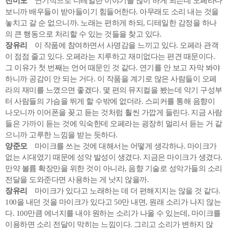
전미도
연기적으로 디테일한 이야기를 많이 하게 되는데 오페라다
보니까 배우들이 받아들이기 힘들어한다. 아무래도 소리 내는 것을
놓치고 갈 순 없으니까. 노래는 편하게 하되, 디테일한 감정을 하나
의 큰 행동으로 처리할 수 있는 것들을 찾고 있다.
장유리
이 작품에 참여하면서 사명감을 느끼고 있다. 오페라 관객
이 점점 줄고 있다. 오페라는 지루하고 재미없다는 편견 때문이다.
그 이유가 첫 번째는 언어 때문인 것 같다. 연기를 안 보고 자막 봐야
하니까 공감이 안 되는 거다. 이 작품을 계기로 많은 사람들이 오페
라의 재미를 느꼈으면 좋겠다. 몇 편의 뮤지컬을 봤는데 악기 구성부
터 사람들의 가슴을 뛰게 할 수밖에 없더라. 스피커를 통해 음향이
나오니까 이어폰을 꽂고 듣는 것처럼 훨씬 가깝게 들린다. 지금 사람
들은 가까이 듣는 것에 익숙한데 오페라는 굉장히 멀리서 듣는 거 같
으니까 고루한 느낌을 받는 듯하다.
양준모
마이크를 쓰는 것에 대해서는 어떻게 생각하나. 마이크가
없는 시대였기 때문에 성악 발성이 생겼다. 지금은 마이크가 생겼다.
만약 볼륨 확장만을 위한 것이 아니라, 음향 기술로 성악가들의 소리
전달을 도와준다면 사용하는 게 낫지 않을까.
장유리
마이크가 있다고 노래하는 데 더 편해지지는 않을 것 같다.
100을 내던 것을 마이크가 있다고 50만 내면, 원래 소리가 나지 않는
다. 100만큼 에너지를 내야 원하는 소리가 나올 수 있는데, 마이크를
이용하면 소리 전달이 막히는 느낌이다. 그리고 소리가 변하지 않