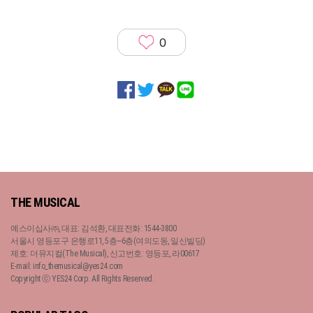
0
THE MUSICAL
예스이십사㈜, 대표: 김석환, 대표전화: 1544-3800
서울시 영등포구 은행로11, 5층~6층(여의도동, 일신빌딩)
제호: 더뮤지컬(The Musical), 신고번호: 영등포, 라00617
E-mail: info_themusical@yes24.com
Copyright ⓒ YES24 Corp. All Rights Reserved.