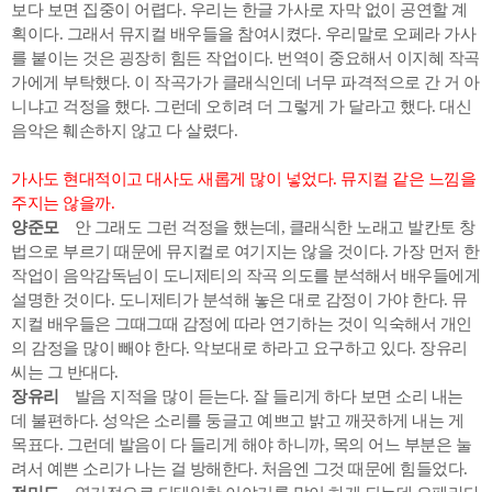
보다 보면 집중이 어렵다. 우리는 한글 가사로 자막 없이 공연할 계
획이다. 그래서 뮤지컬 배우들을 참여시켰다. 우리말로 오페라 가사
를 붙이는 것은 굉장히 힘든 작업이다. 번역이 중요해서 이지혜 작곡
가에게 부탁했다. 이 작곡가가 클래식인데 너무 파격적으로 간 거 아
니냐고 걱정을 했다. 그런데 오히려 더 그렇게 가 달라고 했다. 대신
음악은 훼손하지 않고 다 살렸다.
가사도 현대적이고 대사도 새롭게 많이 넣었다. 뮤지컬 같은 느낌을
주지는 않을까.
양준모
안 그래도 그런 걱정을 했는데, 클래식한 노래고 발칸토 창
법으로 부르기 때문에 뮤지컬로 여기지는 않을 것이다. 가장 먼저 한
작업이 음악감독님이 도니제티의 작곡 의도를 분석해서 배우들에게
설명한 것이다. 도니제티가 분석해 놓은 대로 감정이 가야 한다. 뮤
지컬 배우들은 그때그때 감정에 따라 연기하는 것이 익숙해서 개인
의 감정을 많이 빼야 한다. 악보대로 하라고 요구하고 있다. 장유리
씨는 그 반대다.
장유리
발음 지적을 많이 듣는다. 잘 들리게 하다 보면 소리 내는
데 불편하다. 성악은 소리를 둥글고 예쁘고 밝고 깨끗하게 내는 게
목표다. 그런데 발음이 다 들리게 해야 하니까, 목의 어느 부분은 눌
려서 예쁜 소리가 나는 걸 방해한다. 처음엔 그것 때문에 힘들었다.