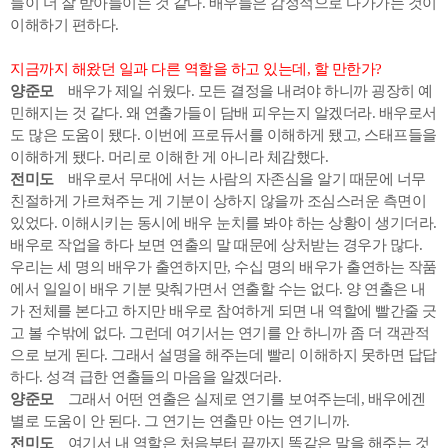
들이 더 잘 받아들이는 것 같다. 배우들은 감정적으로 다가가는 것이
이해하기 편하다.
지금까지 해왔던 일과 다른 역할을 하고 있는데, 할 만한가?
양준모
배우가 제일 쉬웠다. 모든 결정을 내려야 하니까 굉장히 예
민해지는 것 같다. 왜 연출가들이 담배 피우는지 알겠더라. 배우로서
도 많은 도움이 됐다. 이번에 프로듀서를 이해하게 됐고, 스태프들을
이해하게 됐다. 머리로 이해한 게 아니라 체감했다.
전미도
배우로서 무대에 서는 사람의 자존심을 알기 때문에 너무
친절하게 가르쳐주는 게 기분이 상하지 않을까 조심스러운 측면이
있었다. 이해시키는 동시에 배우 눈치를 봐야 하는 상황이 생기더라.
배우로 작업을 하다 보면 연출의 말 때문에 상처받는 경우가 많다.
우리는 세 명의 배우가 출연하지만, 수십 명의 배우가 출연하는 작품
에서 일일이 배우 기분 맞춰가면서 연출할 수는 없다. 양 연출은 내
가 전체를 본다고 하지만 배우로 참여하게 되면 내 역할에 빨간줄 긋
고 볼 수밖에 없다. 그런데 여기서는 연기를 안 하니까 좀 더 객관적
으로 보게 된다. 그래서 설명을 해주는데 빨리 이해하지 못하면 답답
하다. 성격 급한 연출들의 마음을 알겠더라.
양준모
그래서 어떤 연출은 실제로 연기를 보여주는데, 배우에겐
별로 도움이 안 된다. 그 연기는 연출만 아는 연기니까.
전미도
여기서 내 역할은 처음부터 끝까지 똑같은 말을 해주는 것