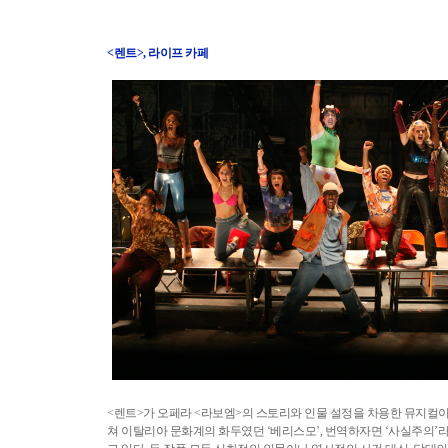
<렌트>, 라이프 카페
<렌트>가 오페라 <라보엠>의 스토리와 인물 설정을 차용한 뮤지컬이라
쳐 이탈리아 문화계의 화두였던 ‘베리스모’, 번역하자면 ‘사실주의’라