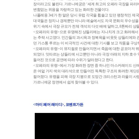
장이라고도 불린다. 가르니에궁은 ‘세계 최고의 오페라 극장을 파리에
변함없는 위용을 자랑하고 있는 화려한 건물이다.
나폴레옹 3세가 한 말은 당시 유럽 각국을 휩쓸고 있던 팽창적인 제
대국들은 정치나 경제뿐만 아니라 예술에서도 자국 문화의 우수성을 
위기 속에서 극장 규모가 전체 객석의 다섯 배에 달하고, 8톤짜리 
<오페라의 유령>으로 유명해진 샹들리에는 지나치게 크고 화려해서 
는 추락 사고였다. 인간들의 과시욕과 정복욕을 비웃듯 샹들리에와 관련
던 가스통 루르는 이 비극적인 사건에 대한 기사를 보고 작품을 구상
<오페라의 유령>이 뮤지컬로 만들어지면서 죽음에 대한 공포마저 뛰
되었다. 잇따르는 샹들리에 사고뿐만 아니라 극장 아래의 지하 호수 
들어진 것으로 공연에 따라 수위가 달라졌다고 한다.
<오페라의 유령>에서 가장 화려한 장면 중 하나인 마스커레이드 신
온 여덟 가지 색의 대리석으로 만들어진 독특한 구조의 화려한 계단은 
컬어졌다. 유령을 피해 극장 지붕으로 도망간 크리스틴과 라울이 사랑
가르니에궁 정면에서 쉽게 찾아볼 수 있다.
<마이 페어 레이디>, 코벤트가든