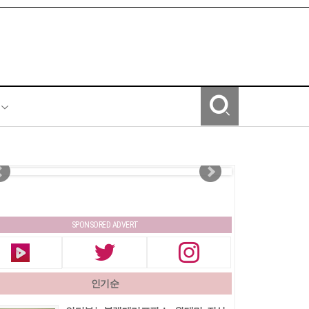
Y
SPONSORED ADVERT
인기순