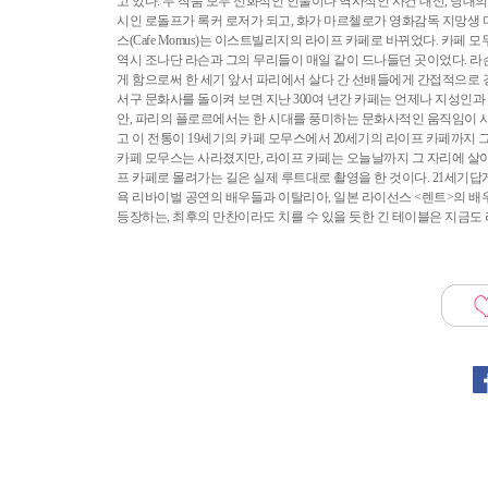
고 있다. 두 작품 모두 신화적인 인물이나 역사적인 사건 대신, 당
시인 로돌프가 록커 로저가 되고, 화가 마르첼로가 영화감독 지망생
스(Cafe Momus)는 이스트빌리지의 라이프 카페로 바뀌었다. 카
역시 조나단 라슨과 그의 무리들이 매일 같이 드나들던 곳이었다. 라슨
게 함으로써 한 세기 앞서 파리에서 살다 간 선배들에게 간접적으로 
서구 문화사를 돌이켜 보면 지난 300여 년간 카페는 언제나 지성인과
안, 파리의 플로르에서는 한 시대를 풍미하는 문화사적인 움직임이 시작
고 이 전통이 19세기의 카페 모무스에서 20세기의 라이프 카페까지 
카페 모무스는 사라졌지만, 라이프 카페는 오늘날까지 그 자리에 살
프 카페로 몰려가는 길은 실제 루트대로 촬영을 한 것이다. 21세기
욕 리바이벌 공연의 배우들과 이탈리아, 일본 라이선스 <렌트>의 배우
등장하는, 최후의 만찬이라도 치를 수 있을 듯한 긴 테이블은 지금도 