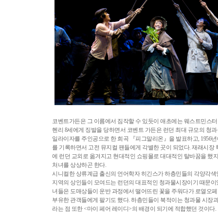
코벤트가든은 그 이름에서 짐작할 수 있듯이 애초에는 웨스트민스터
헨리 8세에게 징발을 당하면서 코벤트 가든은 런던 최대 규모의 청과물
일라이자를 주인공으로 한 희곡 『피그말리온』을 발표하고, 1956년
를 기록하면서 고전 뮤지컬 팬들에게 각별한 곳이 되었다. 재래시장 
에 런던 교외로 옮겨지고 현대적인 쇼핑몰로 대대적인 탈바꿈을 했지
처녀를 상상하곤 한다.
시니컬한 상류계급 출신의 언어학자 히긴스가 하층민들의 각양각색인
지역의 상인들이 모여드는 런던의 대표적인 청과물시장이기 때문이
녀들은 도매상들이 운반 과정에서 떨어뜨린 꽃을 주워다가 로열오페
부유한 관객들에게 팔기도 했다. 하층민들이 북적이는 청과물 시장과,
라는 점 또한 <마이 페어 레이디>의 배경이 되기에 적합했던 것이다.