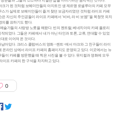
대의 청춘들과 그들의 소소하나 치열한 삶을 이야기하는 음악극인 것이다.
 마크가 된 것처럼 보헤미안들의 아지트인 생 제르맹 로셀루아의 카페 모무
페 모무스가 실제로 보헤미안들이 즐겨 찾던 보금자리였던 것처럼 라이프 카페
은 자신의 주인공들이 라이프 카페에서 ‘비바, 라 비 보엠!’을 목청껏 외치
경의를 표하기도 했다.
 예술가들의 사랑방 노릇을 해왔다. 빈의 첸트랄, 베네치아의 카페 플로리
되었다. 그들은 카페에서 내가 아닌 타인과 토론, 교류, 연대할 수 있었
그대로 이어져 온 것이다.
아남아있다. 크리스 콜럼버스의 영화 <렌트>에서 마크와 그 친구들이 라이
답게 온라인 상에서 라이프 카페의 홈페이지도 운영되고 있다. 이곳에서는 뉴
들이 카페를 방문했을 때 찍은 사진을 볼 수 있다. 뮤지컬과 영화에 모두
라이프 카페의 한 구석을 차지하고 있다.
0