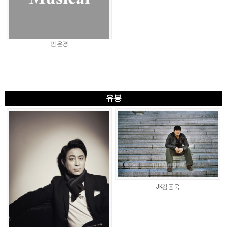
민은경
유봉
JK김동욱