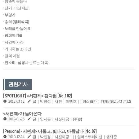
· 청춘이 묻는다
· 단가 - 이산저산
· 부양가
· 송화 (장례식곡)
· 노래를 만들어요
· 함께하기를
· 시간아 가라
· 기타치는 소리 맨
· 길의 계절
· 판소리 - 심봉사 눈뜨는 대목
관련기사
[SPOTLIGHT] <서편제> 김다현 [No.102]
2012-03-12
글 | 박병성 | 사진 | 이맹호 | | 장소협찬 | 카페74(02-543-7412)
<서편제>가 돌아온다
2012-01-26
글 | 안시은 | 사진제공 | (주)랑
[Persona] <서편제> 어둡고, 빛나고, 아름답다 [No.87]
2010-12-24
글 | 박민정 | 사진제공 | | | 일러스트레이션 | 권재준