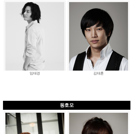
임태경
김태훈
동호모