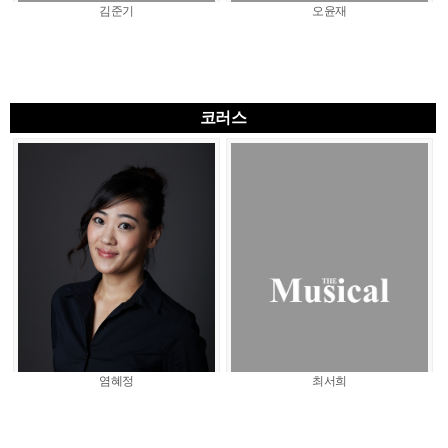
김준기
오윤재
코러스
염혜정
최서희