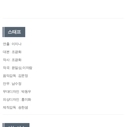
스태프
연출 : 이지나
대본 : 조광화
작사 : 조광화
작곡 : 윤일상, 이자람
음악감독 : 김문정
안무 : 남수정
무대디자인 : 박동우
의상디자인 : 홍미화
제작감독 : 송한샘