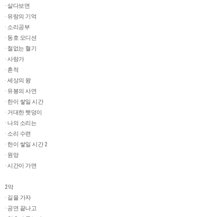
· 살다보면
· 유랑의 기억
· 소리공부
· 동호 오디션
· 철없는 혈기
· 사랑가
· 흔적
· 세상의 왕
· 유봉의 사연
· 한이 쌓일 시간
· 거대한 햇덩이
· 나의 소리는
· 소리 수련
· 한이 쌓일 시간 2
· 원망
· 시간이 가면
2막
· 길을 가자
· 공연 끝나고