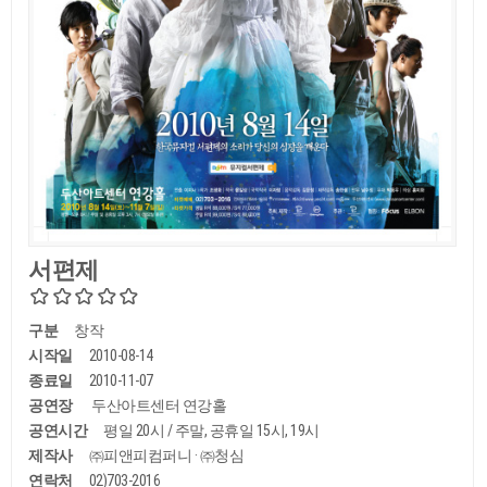
서편제
구분
창작
시작일
2010-08-14
종료일
2010-11-07
공연장
두산아트센터 연강홀
공연시간
평일 20시 / 주말, 공휴일 15시, 19시
제작사
㈜피앤피컴퍼니 · ㈜청심
연락처
02)703-2016