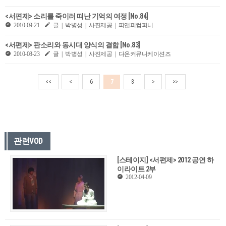
<서편제> 소리를 죽이러 떠난 기억의 여정 [No.84]
2010-09-21
글 | 박병성 | 사진제공 | 피앤피컴퍼니
<서편제> 판소리와 동시대 양식의 결합 [No.83]
2010-08-23
글 | 박병성 | 사진제공 | 다온커뮤니케이션즈
<<
<
6
7
8
>
>>
관련VOD
[스테이지] <서편제> 2012 공연 하
이라이트 2부
2012-04-09