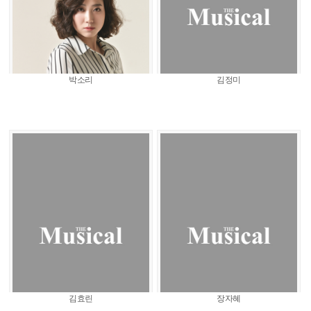
박소리
김정미
김효린
장자혜