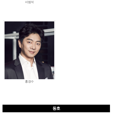
서범석
홍경수
동호