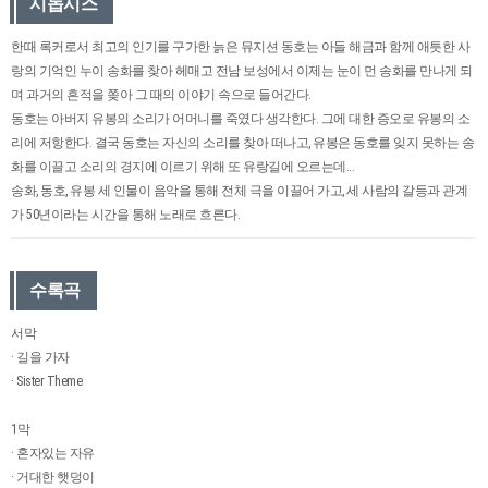
시놉시스
한때 록커로서 최고의 인기를 구가한 늙은 뮤지션 동호는 아들 해금과 함께 애틋한 사
랑의 기억인 누이 송화를 찾아 헤매고 전남 보성에서 이제는 눈이 먼 송화를 만나게 되
며 과거의 흔적을 쫒아 그 때의 이야기 속으로 들어간다.
동호는 아버지 유봉의 소리가 어머니를 죽였다 생각한다. 그에 대한 증오로 유봉의 소
리에 저항한다. 결국 동호는 자신의 소리를 찾아 떠나고, 유봉은 동호를 잊지 못하는 송
화를 이끌고 소리의 경지에 이르기 위해 또 유랑길에 오르는데...
송화, 동호, 유봉 세 인물이 음악을 통해 전체 극을 이끌어 가고, 세 사람의 갈등과 관계
가 50년이라는 시간을 통해 노래로 흐른다.
수록곡
서막
· 길을 가자
· Sister Theme
1막
· 혼자있는 자유
· 거대한 햇덩이