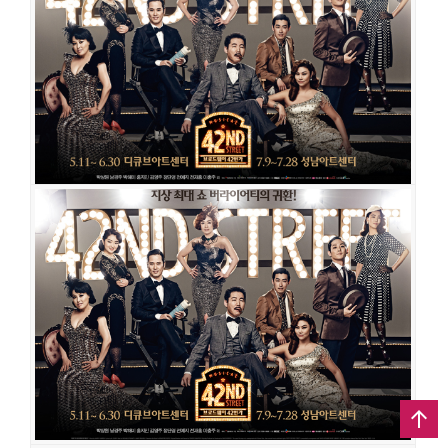
브로드웨이 42번가
공연장
예술의전당 토월극장
출연진
남경주
김영호
박해미
홍지민
전재홍
이충주
최우리
전예지
공연일시
2016-06-23 ~ 2016-08-28
공연장
예술의전당 CJ토월극장
출연진
송일국
이종혁
김선경
최정원
임혜영
에녹
임기홍
김경선
브로드웨이 42번가
공연일시
2013-07-09 ~ 2013-07-28
공연장
성남아트센터 오페라하우스
출연진
박상원
남경주
박해미
홍지민
정단영
전예지
전재홍
이충주
임진아
김용수
정종훈
조용수
장재권
박혜미
유혜련
조수임
김성수
나세
나