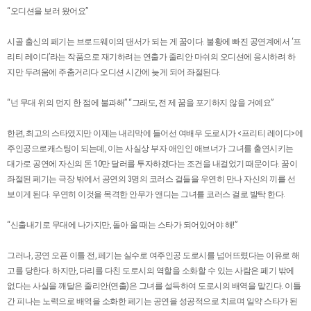
“오디션을 보러 왔어요”
시골 출신의 페기는 브로드웨이의 댄서가 되는 게 꿈이다. 불황에 빠진 공연계에서 ‘프
리티 레이디’라는 작품으로 재기하려는 연출가 줄리안 마쉬의 오디션에 응시하려 하
지만 두려움에 주춤거리다 오디션 시간에 늦게 되어 좌절된다.
“넌 무대 위의 먼지 한 점에 불과해” “그래도, 전 제 꿈을 포기하지 않을 거예요”
한편, 최고의 스타였지만 이제는 내리막에 들어선 여배우 도로시가 <프리티 레이디>에
주인공으로캐스팅이 되는데, 이는 사실상 부자 애인인 애브너가 그녀를 출연시키는
대가로 공연에 자신의 돈 10만 달러를 투자하겠다는 조건을 내걸었기 때문이다. 꿈이
좌절된 페기는 극장 밖에서 공연의 3명의 코러스 걸들을 우연히 만나 자신의 끼를 선
보이게 된다. 우연히 이것을 목격한 안무가 앤디는 그녀를 코러스 걸로 발탁 한다.
“신출내기로 무대에 나가지만, 돌아 올 때는 스타가 되어있어야 해!”
그러나, 공연 오픈 이틀 전, 페기는 실수로 여주인공 도로시를 넘어뜨렸다는 이유로 해
고를 당한다. 하지만, 다리를 다친 도로시의 역할을 소화할 수 있는 사람은 페기 밖에
없다는 사실을 깨달은 줄리안(연출)은 그녀를 설득하여 도로시의 배역을 맡긴다. 이틀
간 피나는 노력으로 배역을 소화한 페기는 공연을 성공적으로 치르며 일약 스타가 된