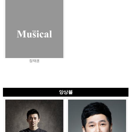
장재권
앙상블