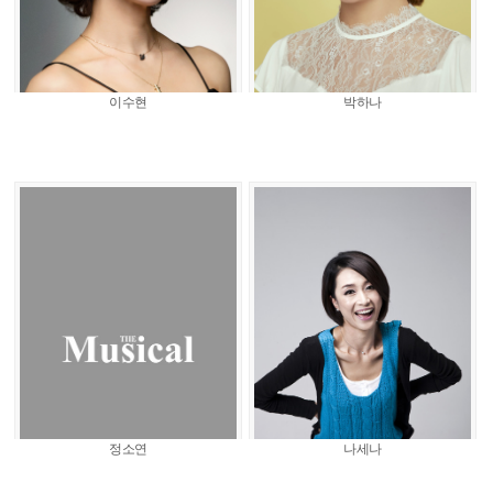
이수현
박하나
정소연
나세나