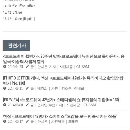
14. Shuffle Off to Buffalo
15. 42nd Street
16. 42nd Street (Reprise)
관련기사
<브로드웨이 42번가>, 20주년 맞아 브로드웨이 뉴버전으로 돌아온다…송
일국·이종혁 새롭게 합류
2016-04-25
글 | 안시은 기자 | 사진제공 | CJ E&M
[PHOTO LETTER] 레디, 액션! <브로드웨이 42번가> 뮤직비디오 촬영장 탐
방기 [No.130]
2014-08-11
글 | 배경희 | 사진 | 김호근· 이배희 | |
[PREVIEW] <브로드웨이 42번가> 스테디셀러 쇼 뮤지컬의 귀환 [No.130]
2014-08-08
글 | 안세영(수습기자) | 사진제공 | CJ E&M
현장| <브로드웨이 42번가> 쇼케이스 “오감을 모두 만족시키는 작품”
2014-06-17
글 | 안시은 | 사진제공 | 프레인