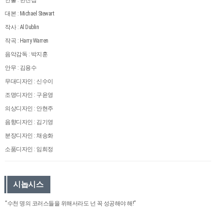
대본 : Michael Stewart
작사 : Al Dublin
작곡 : Harry Warren
음악감독 : 박지훈
안무 : 김용수
무대디자인 : 신수이
조명디자인 : 구윤영
의상디자인 : 안현주
음향디자인 : 김기영
분장디자인 : 채송화
소품디자인 : 임희정
시놉시스
“수천 명의 코러스들을 위해서라도 넌 꼭 성공해야 해!”