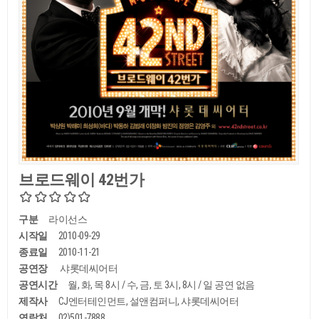
브로드웨이 42번가
구분
라이선스
시작일
2010-09-29
종료일
2010-11-21
공연장
샤롯데씨어터
공연시간
월, 화, 목 8시 / 수, 금, 토 3시, 8시 / 일 공연 없음
제작사
CJ엔터테인먼트, 설앤컴퍼니, 샤롯데씨어터
연락처
02)501-7888