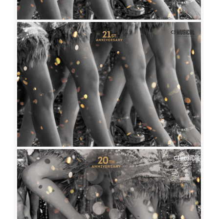
브로드웨이 42번가
공연일시
2022-11-05 ~ 2023-01-15
공연장
예술의전당 CJ토월극장
출연진
송일국
이종혁
정영주
배해선
신영숙
전수경
홍지민
오소연
유낙원
강동호
이주순
오세준
서성종
김호
임기홍
조용수
최영민
김성수
우종웅
이효진
박정윤
최지혜
브로드웨이 42번가
공연일시
2018-06-21 ~ 2018-08-19
공연장
예술의전당 CJ토월극장
출연진
김석훈
이종혁
김선경
배해선
이경미
홍지민
정민
강동호
송