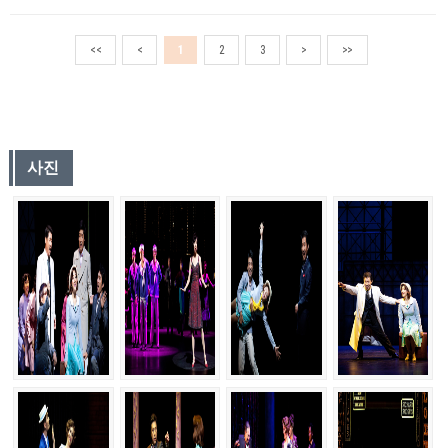
<<
<
1
2
3
>
>>
사진