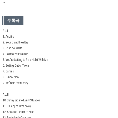
다.
수록곡
Act I
1. Audition
2. Young and Healthy
3. Shadow Waltz
4. Go Into Your Dance
5. You`re Getting to Be a Habit With Me
6. Getting Out of Town
7. Dames
8. I Know Now
9. We`re in the Money
Act II
10. Sunny Side to Every Situation
11. Lullaby of Broadway
12. About a Quarter to Nine
13. Pretty Lady Overture