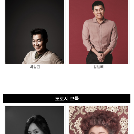
박상원
김법래
도로시 브룩