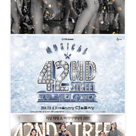
영창
임기홍
김호
조용수
최영민
오소연
정단영
브로드웨이 42번가
공연일시
2017-08-05 ~ 2017-10-08
공연장
디큐브아트센터
출연진
김석훈
이종혁
최정원
배해선
전수경
김경선
오소연
전예지
에녹
전재홍
김선경
브로드웨이 42번가
공연일시
2014-07-08 ~ 2014-08-31