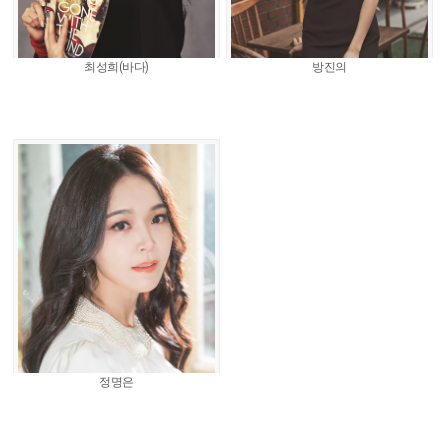
최성희(바다)
방진의
정명은