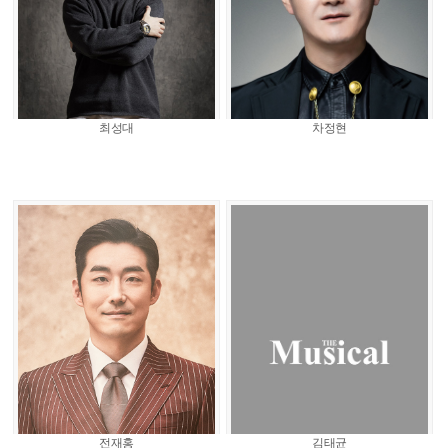
최성대
차정현
전재홍
김태균