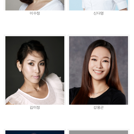
이수정
신다영
김미정
강웅곤