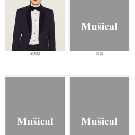
최재웅
이엘