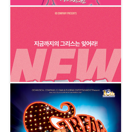
그리스
공연일시
2019-11-26 ~ 2020-02-02
공연장
디큐브아트센터 디큐브씨어터
출연진
서경수
김태오
정대현
양서윤
한재아
박광선
임정모
허혜진
황우림
기세중
이석준
김이담
이상운
이우종
배나라
김이후
정수지
이가
은
임남정
이상아
정예주
임기홍
김대종
김현숙
이선덕
이동욱
길하은