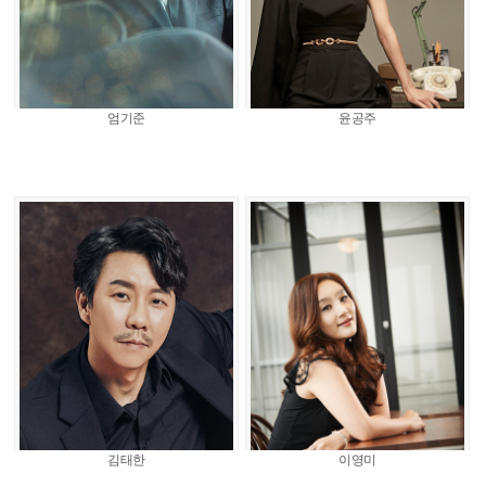
엄기준
윤공주
김태한
이영미