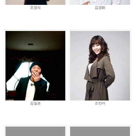
조정석
김경화
김일권
조진아