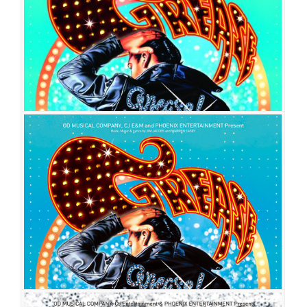
공연장
유니플렉스 1관
출연진
정민
강민수
이지윤
문희라
김보선
윤준호
최미소
김용규
신
윤정
이혁
석재형
강지혜
박현선
김예진
남궁민희
문지수
김경식
김한재
권세정
김수언
그리스
공연일시
2012-12-01 ~ 2013-01-20
공연장
강동아트센터
출연진
정민
고은성
이지윤
김보선
인진우
문희라
이형진
권소현
김
용규
이동윤
유민상
노우진
박규석
이태은
정연