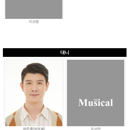
이선영
대니
박준후(박영필)
조서연