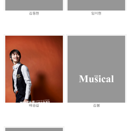
김동현
임미현
배승길
김봄