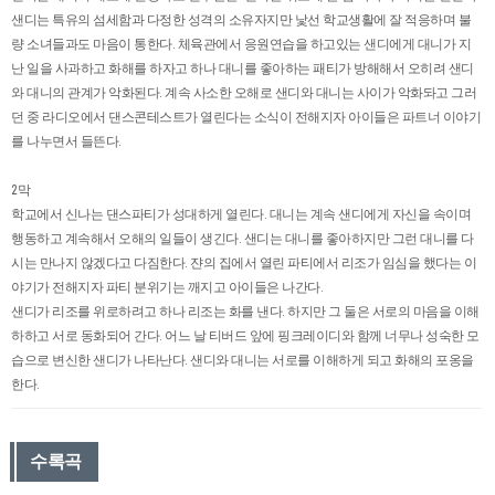
샌디는 특유의 섬세함과 다정한 성격의 소유자지만 낯선 학교생활에 잘 적응하며 불
량 소녀들과도 마음이 통한다. 체육관에서 응원연습을 하고있는 샌디에게 대니가 지
난 일을 사과하고 화해를 하자고 하나 대니를 좋아하는 패티가 방해해서 오히려 샌디
와 대니의 관계가 악화된다. 계속 사소한 오해로 샌디와 대니는 사이가 악화돠고 그러
던 중 라디오에서 댄스콘테스트가 열린다는 소식이 전해지자 아이들은 파트너 이야기
를 나누면서 들뜬다.
2막
학교에서 신나는 댄스파티가 성대하게 열린다. 대니는 계속 샌디에게 자신을 속이며
행동하고 계속해서 오해의 일들이 생긴다. 샌디는 대니를 좋아하지만 그런 대니를 다
시는 만나지 않겠다고 다짐한다. 쟌의 집에서 열린 파티에서 리조가 임심을 했다는 이
야기가 전해지자 파티 분위기는 깨지고 아이들은 나간다.
샌디가 리조를 위로하려고 하나 리조는 화를 낸다. 하지만 그 둘은 서로의 마음을 이해
하하고 서로 동화되어 간다. 어느 날 티버드 앞에 핑크레이디와 함께 너무나 성숙한 모
습으로 변신한 샌디가 나타난다. 샌디와 대니는 서로를 이해하게 되고 화해의 포옹을
한다.
수록곡