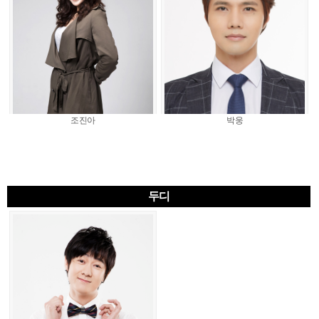
조진아
박웅
두디