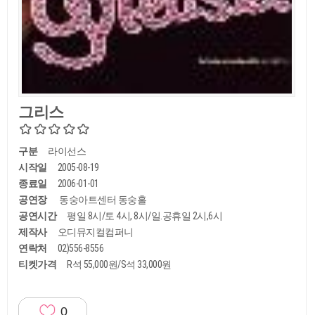
그리스
구분
라이선스
시작일
2005-08-19
종료일
2006-01-01
공연장
동숭아트센터 동숭홀
공연시간
평일 8시/토 4시, 8시/일.공휴일 2시,6시
제작사
오디뮤지컬컴퍼니
연락처
02)556-8556
티켓가격
R석 55,000원/S석 33,000원
0