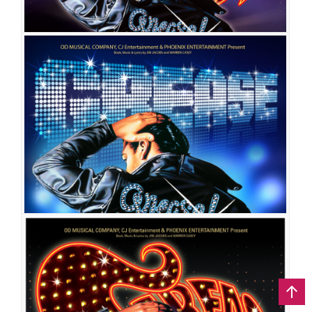
그리스
공연일시
2011-01-11 ~ 2011-03-09
공연장
이화여자대학교 삼성홀
출연진
김산호
김형민
이현
유하나
장혜민
안현식
손승현
김경화
최
수연
맹주영
이형진
조형균
신다영
김유나
이소영
김상미
황수영
최호승
공민섭
김선영
이아영
오경석
김응주
팽태호
김아름
그리스
공연일시
2010-09-29 ~ 2010-10-31
공연장
충무아트홀 대극장
출연진
김산호
박준후(박영필)
김수정
장혜민
손승현
김경화
조형균