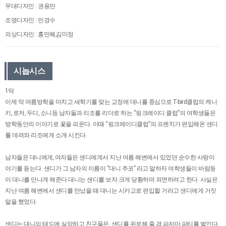
무대디자인 : 권용만
조명디자인 : 민경수
의상디자인 : 홍민혜,김미정
시놉시스
1막
이제 막 여름방학을 마치고 새학기를 맞는 교정에 대니를 중심으로 T-bird클럽의 케니
키, 로저, 두디, 소니등 남자들과 리조를 리더로 하는 “핑크레이디 클럽”의 여학생들은
방학동안의 이야기로 꽃을 피운다. 이때 “핑크레이디클럽”의 프렌치가 편입해온 샌디
를 데려와 리조에게 소개 시킨다.
남자들은 대니에게, 여자들은 샌디에게서 지난 여름 해변에서 있었던 순수한 사랑이
야기를 듣는다. 샌디가 그 남자의 이름이 “대니 주코” 라고 말하자 여학생들이 바람둥
이 대니를 만나게 해준다.대니는 샌디를 보자 크게 당황하며 외면하려고 한다. 사실은
지난 여름 해변에서 샌디를 만났을 때 대니는 시카고로 편입할 거라고 샌디에게 거짓
말을 했었다.
샌디는 대니의 태도에 실망하고 친구들은. 샌디를 위로해 줄 겸 파자마 파티를 벌인다.