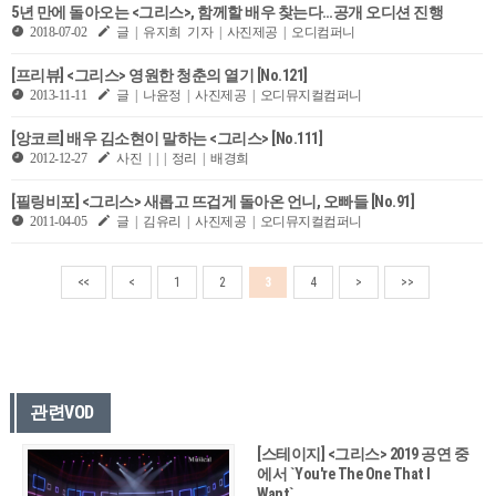
5년 만에 돌아오는 <그리스>, 함께할 배우 찾는다…공개 오디션 진행
2018-07-02
글 | 유지희 기자 | 사진제공 | 오디컴퍼니
[프리뷰] <그리스> 영원한 청춘의 열기 [No.121]
2013-11-11
글 | 나윤정 | 사진제공 | 오디뮤지컬컴퍼니
[앙코르] 배우 김소현이 말하는 <그리스> [No.111]
2012-12-27
사진 | | | 정리 | 배경희
[필링비포] <그리스> 새롭고 뜨겁게 돌아온 언니, 오빠들 [No.91]
2011-04-05
글 | 김유리 | 사진제공 | 오디뮤지컬컴퍼니
<<
<
1
2
3
4
>
>>
관련VOD
[스테이지] <그리스> 2019 공연 중
에서 `You're The One That I
Want`