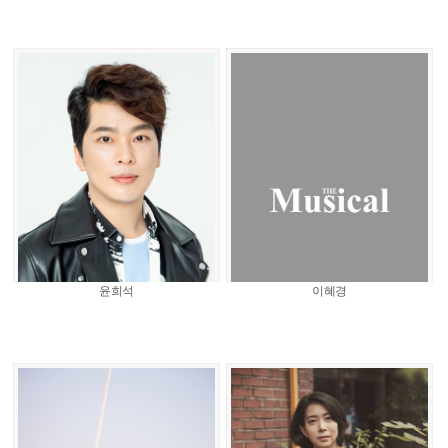
윤희석
이혜경