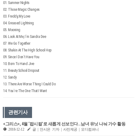
01. Summer Nights
02. Those Magic Changes
03. Freddy, My Love
04. Greased Lightning
05. Mooning
06. Look At Me, I`m Sandra Dee
07. We Go Together
08. Shakin At The High School Hop
09. Since I Don`t Have You
10. Born To Hand Jive
11. Beauty School Dropout
12. Sandy
13. There Are Worse Thing I Could Do
14. You`re The One That I Want
관련기사
<그리스>, 4월 ‘팝시컬’로 새롭게 선보인다…남녀 유닛 나눠 가수 활동
2018-12-12
글 | 안시은 기자 | 사진제공 | 오디컴퍼니