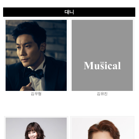
대니
김우형
김유진