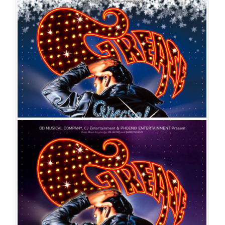
그리스
공연일시
2011-06-30 ~ 2011-08-28
공연장
올림픽공원 우리금융아트홀
출연진
장지우
김응주
임혜영
손예슬
이창희
박은미
하강웅
신다영
이수용
임진아
최호승
윤지인
그리스
공연일시
2011-04-08 ~ 2011-06-12
공연장
한전아트센터
출연진
김응주
임혜영
손예슬
이창희
박은미
하강웅
신다영
이수용
최호승
윤지인
김태민
박경동
이아영
김선영
공민섭
김용한
류승찬
박정
호
김아름
이민경
임진아
장지우
이재균