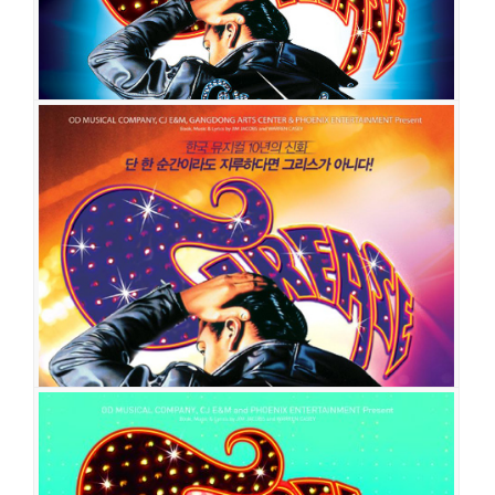
정현지
김병영
최희재
이두령
이성은
강민성
김민선
최윤호
전하영
박준
형
권수정
그리스
공연일시
2019-04-30 ~ 2019-08-11
공연장
디큐브아트센터 디큐브씨어터
출연진
서경수
김태오
정세운
양서윤
한재아
박광선
임정모
허혜진
황우림
기세중
이석준
김이후
정수지
김이담
이상운
이가은
임남정
이우
종
배나라
이상아
정예주
이선덕
이동욱
길하은
정현지
임기홍
김대종
김현숙
김병영
이두령
강민성
최윤호
박준형
최희재
이성은
전하영
김민
선
권수정
그리스
공연일시
2013-10-22 ~ 2014-04-20