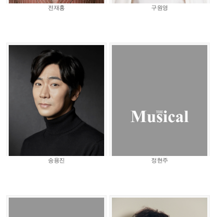
전재홍
구원영
송용진
정현주